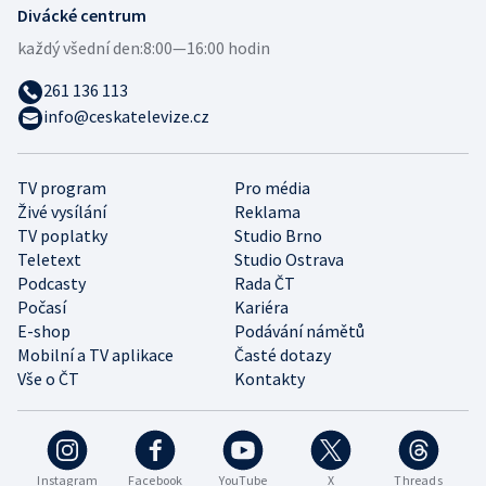
Divácké centrum
každý všední den:
8:00—16:00 hodin
261 136 113
info@ceskatelevize.cz
TV program
Pro média
Živé vysílání
Reklama
TV poplatky
Studio Brno
Teletext
Studio Ostrava
Podcasty
Rada ČT
Počasí
Kariéra
E-shop
Podávání námětů
Mobilní a TV aplikace
Časté dotazy
Vše o ČT
Kontakty
Instagram
Facebook
YouTube
X
Threads