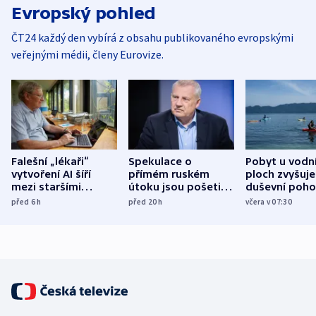
Evropský pohled
ČT24 každý den vybírá z obsahu publikovaného evropskými
veřejnými médii, členy Eurovize.
Falešní „lékaři“
Spekulace o
Pobyt u vodn
vytvoření AI šíří
přímém ruském
ploch zvyšuje
mezi staršími
útoku jsou pošetilé,
duševní poho
Poláky nebezpečné
míní estonský
ukázala
před 6
h
před 20
h
včera v 07:30
zdravotní rady
bezpečnostní
mezinárodní 
expert