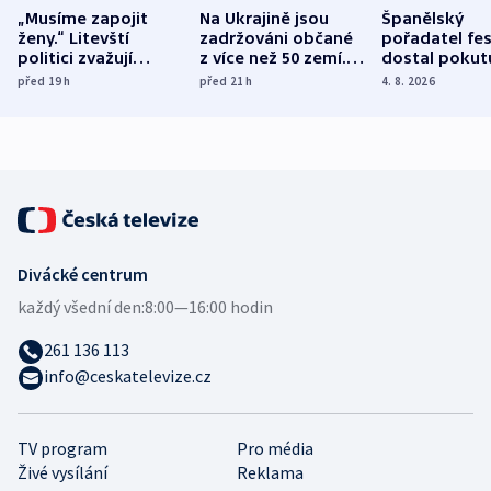
„Musíme zapojit
Na Ukrajině jsou
Španělský
ženy.“ Litevští
zadržováni občané
pořadatel fes
politici zvažují
z více než 50 zemí.
dostal pokut
dohodu o
Bojovali na straně
nekalé prakti
před 19
h
před 21
h
4. 8. 2026
demografii
Ruska
Divácké centrum
každý všední den:
8:00—16:00 hodin
261 136 113
info@ceskatelevize.cz
TV program
Pro média
Živé vysílání
Reklama