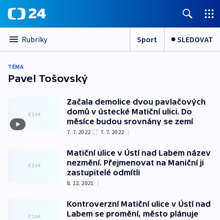
Sport
SLEDOVAT
Rubriky
TÉMA
Pavel Tošovský
Začala demolice dvou pavlačových
domů v ústecké Matiční ulici. Do
měsíce budou srovnány se zemí
7. 7. 2022
7. 7. 2022
|
Matiční ulice v Ústí nad Labem název
nezmění. Přejmenovat na Maniční ji
zastupitelé odmítli
8. 12. 2021
|
Kontroverzní Matiční ulice v Ústí nad
Labem se promění, město plánuje