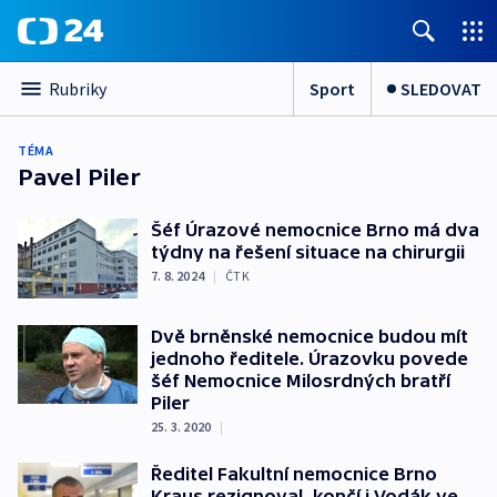
Sport
SLEDOVAT
Rubriky
TÉMA
Pavel Piler
Šéf Úrazové nemocnice Brno má dva
týdny na řešení situace na chirurgii
7. 8. 2024
|
ČTK
Dvě brněnské nemocnice budou mít
jednoho ředitele. Úrazovku povede
šéf Nemocnice Milosrdných bratří
Piler
25. 3. 2020
|
Ředitel Fakultní nemocnice Brno
Kraus rezignoval, končí i Vodák ve