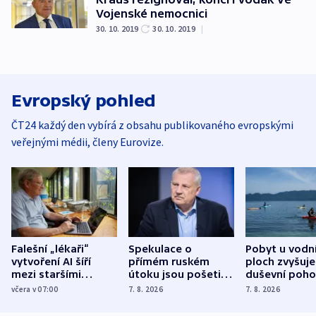
Vojenské nemocnici
30. 10. 2019
30. 10. 2019
|
Evropský pohled
ČT24 každý den vybírá z obsahu publikovaného evropskými
veřejnými médii, členy Eurovize.
Falešní „lékaři“
Spekulace o
Pobyt u vodn
vytvoření AI šíří
přímém ruském
ploch zvyšuje
mezi staršími
útoku jsou pošetilé,
duševní poho
Poláky nebezpečné
míní estonský
ukázala
včera v 07:00
7. 8. 2026
7. 8. 2026
zdravotní rady
bezpečnostní
mezinárodní 
expert