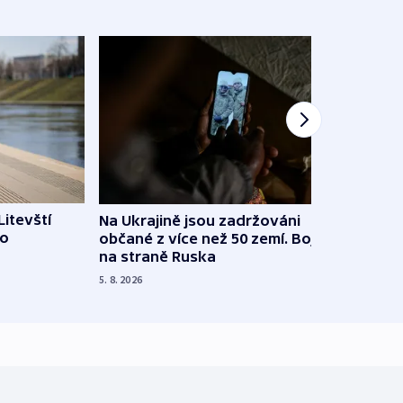
Litevští
Na Ukrajině jsou zadržováni
Španě
 o
občané z více než 50 zemí. Bojovali
dosta
na straně Ruska
4. 8. 20
5. 8. 2026