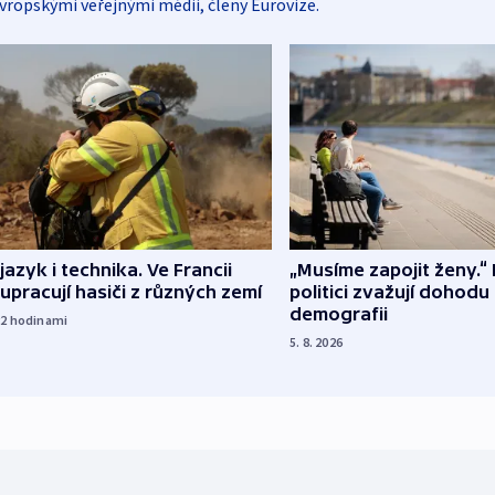
vropskými veřejnými médii, členy Eurovize.
 jazyk i technika. Ve Francii
„Musíme zapojit ženy.“ 
upracují hasiči z různých zemí
politici zvažují dohodu
demografii
22
hodinami
5. 8. 2026