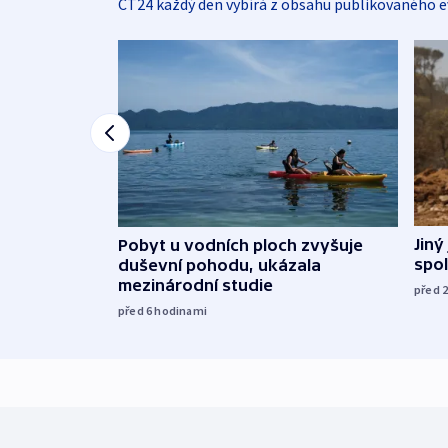
ČT24 každý den vybírá z obsahu publikovaného e
Jiný
Pobyt u vodních ploch zvyšuje
spol
duševní pohodu, ukázala
mezinárodní studie
před 
před 6
hodinami