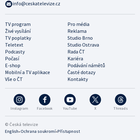
info@ceskatelevize.cz
TV program
Pro média
Živé vysílání
Reklama
TV poplatky
Studio Brno
Teletext
Studio Ostrava
Podcasty
Rada ČT
Počasí
Kariéra
E-shop
Podávání námětů
Mobilní a TV aplikace
Časté dotazy
Vše o ČT
Kontakty
Instagram
Facebook
YouTube
X
Threads
© Česká televize
•
•
English
Ochrana soukromí
Přístupnost