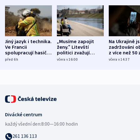
Jiný jazyk i technika.
„Musíme zapojit
Na Ukrajině j
Ve Francii
ženy.“ Litevští
zadržováni o
spolupracují hasiči z
politici zvažují
z více než 50 
různých zemí
dohodu o
Bojovali na s
před 6
h
včera v 16:00
včera v 14:37
demografii
Ruska
Divácké centrum
každý všední den:
8:00—16:00 hodin
261 136 113