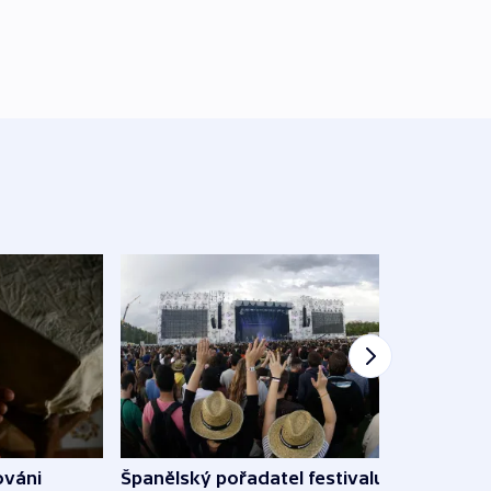
Španělský pořadatel festivalu
ováni
Lesn