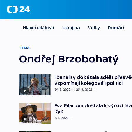
Hlavní události
Ukrajina
Volby
Domácí
TÉMA
Ondřej Brzobohatý
I banality dokázala sdělit přesv
Vzpomínají kolegové i politici
26. 8. 2022
26. 8. 2022
|
Eva Pilarová dostala k výročí láz
Dyk
2. 1. 2020
|