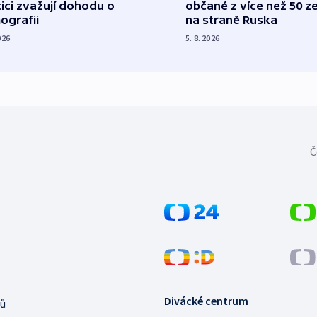
tici zvažují dohodu o
občané z více než 50 ze
ografii
na straně Ruska
026
5. 8. 2026
Č
Divácké centrum
ů