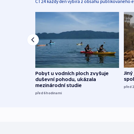
ČT24 každý den vybírá z obsahu publikovaného e
Jiný
Pobyt u vodních ploch zvyšuje
spol
duševní pohodu, ukázala
mezinárodní studie
před 
před 6
hodinami