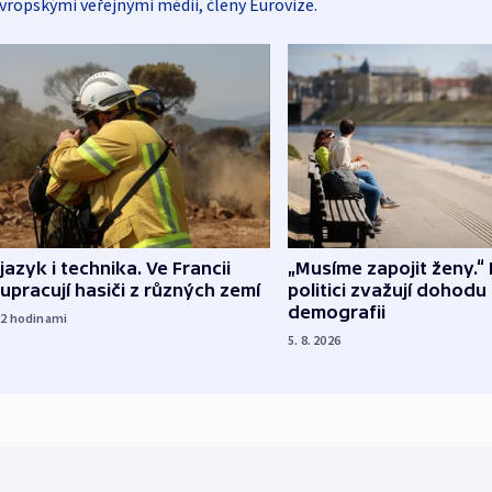
vropskými veřejnými médii, členy Eurovize.
 jazyk i technika. Ve Francii
„Musíme zapojit ženy.“ 
upracují hasiči z různých zemí
politici zvažují dohodu
demografii
22
hodinami
5. 8. 2026