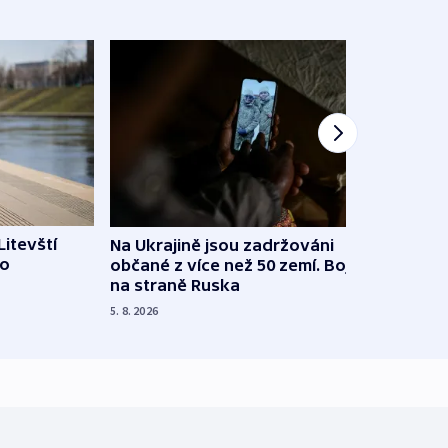
Litevští
Na Ukrajině jsou zadržováni
Španě
 o
občané z více než 50 zemí. Bojovali
dosta
na straně Ruska
4. 8. 20
5. 8. 2026