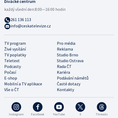
Divácké centrum
každý všední den:
8:00—16:00 hodin
261 136 113
info@ceskatelevize.cz
TV program
Pro média
Živé vysílání
Reklama
TV poplatky
Studio Brno
Teletext
Studio Ostrava
Podcasty
Rada ČT
Počasí
Kariéra
E-shop
Podávání námětů
Mobilní a TV aplikace
Časté dotazy
Vše o ČT
Kontakty
Instagram
Facebook
YouTube
X
Threads