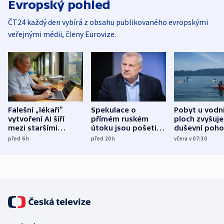
Evropský pohled
ČT24 každý den vybírá z obsahu publikovaného evropskými
veřejnými médii, členy Eurovize.
Falešní „lékaři“
Spekulace o
Pobyt u vodn
vytvoření AI šíří
přímém ruském
ploch zvyšuje
mezi staršími
útoku jsou pošetilé,
duševní poho
Poláky nebezpečné
míní estonský
ukázala
před 6
h
před 20
h
včera v 07:30
zdravotní rady
bezpečnostní
mezinárodní 
expert