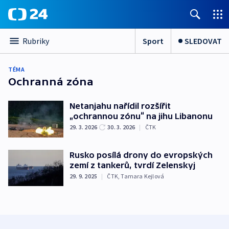
Sport
SLEDOVAT
Rubriky
TÉMA
Ochranná zóna
Netanjahu nařídil rozšířit
„ochrannou zónu“ na jihu Libanonu
29. 3. 2026
30. 3. 2026
|
ČTK
Rusko posílá drony do evropských
zemí z tankerů, tvrdí Zelenskyj
29. 9. 2025
|
ČTK
,
Tamara Kejlová