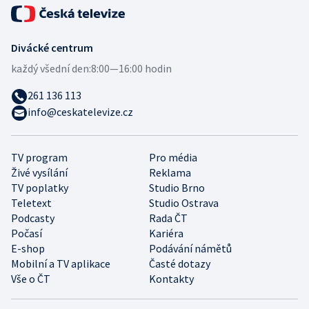
Divácké centrum
každý všední den:
8:00—16:00 hodin
261 136 113
info@ceskatelevize.cz
TV program
Pro média
Živé vysílání
Reklama
TV poplatky
Studio Brno
Teletext
Studio Ostrava
Podcasty
Rada ČT
Počasí
Kariéra
E-shop
Podávání námětů
Mobilní a TV aplikace
Časté dotazy
Vše o ČT
Kontakty