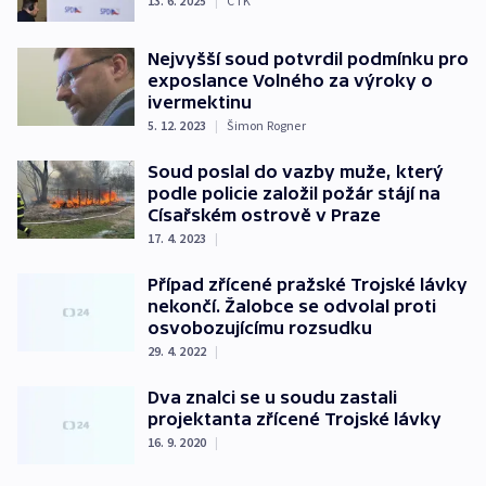
13. 6. 2025
|
ČTK
Nejvyšší soud potvrdil podmínku pro
exposlance Volného za výroky o
ivermektinu
5. 12. 2023
|
Šimon Rogner
Soud poslal do vazby muže, který
podle policie založil požár stájí na
Císařském ostrově v Praze
17. 4. 2023
|
Případ zřícené pražské Trojské lávky
nekončí. Žalobce se odvolal proti
osvobozujícímu rozsudku
29. 4. 2022
|
Dva znalci se u soudu zastali
projektanta zřícené Trojské lávky
16. 9. 2020
|