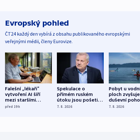
Evropský pohled
ČT24 každý den vybírá z obsahu publikovaného evropskými
veřejnými médii, členy Eurovize.
Falešní „lékaři“
Spekulace o
Pobyt u vodn
vytvoření AI šíří
přímém ruském
ploch zvyšuje
mezi staršími
útoku jsou pošetilé,
duševní poho
Poláky nebezpečné
míní estonský
ukázala
před 19
h
7. 8. 2026
7. 8. 2026
zdravotní rady
bezpečnostní
mezinárodní 
expert