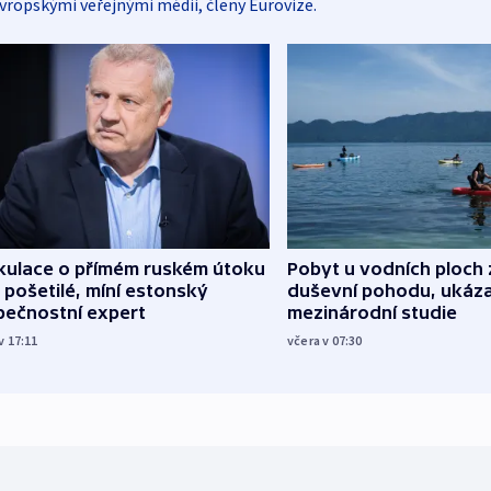
vropskými veřejnými médii, členy Eurovize.
kulace o přímém ruském útoku
Pobyt u vodních ploch 
 pošetilé, míní estonský
duševní pohodu, ukáza
pečnostní expert
mezinárodní studie
v 17:11
včera v 07:30