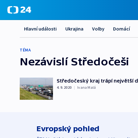
Hlavní události
Ukrajina
Volby
Domácí
TÉMA
Nezávislí Středočeši
Středočeský kraj trápí největší 
4. 9. 2020
|
Ivana Malá
Evropský pohled