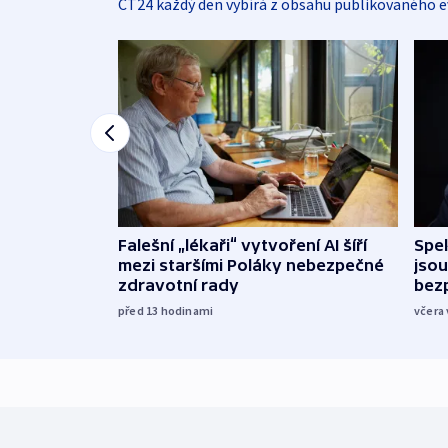
ČT24 každý den vybírá z obsahu publikovaného e
Falešní „lékaři“ vytvoření AI šíří
Spe
mezi staršími Poláky nebezpečné
jsou
zdravotní rady
bez
před 13
hodinami
včera 