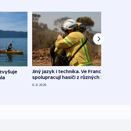
Jiný jazyk i technika. Ve Francii
zvyšuje
„Musí
spolupracují hasiči z různých zemí
la
polit
demo
6. 8. 2026
5. 8. 20