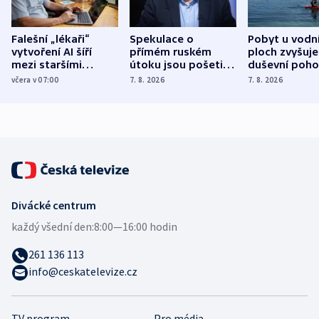
Falešní „lékaři“
Spekulace o
Pobyt u vodn
vytvoření AI šíří
přímém ruském
ploch zvyšuje
mezi staršími
útoku jsou pošetilé,
duševní poho
Poláky nebezpečné
míní estonský
ukázala
včera v 07:00
7. 8. 2026
7. 8. 2026
zdravotní rady
bezpečnostní
mezinárodní 
expert
Divácké centrum
každý všední den:
8:00—16:00 hodin
261 136 113
info@ceskatelevize.cz
TV program
Pro média