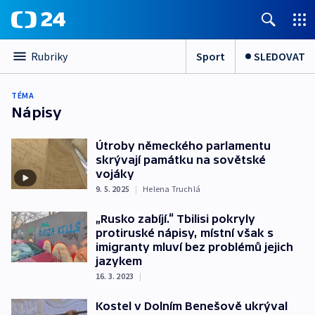
Sport
SLEDOVAT
Rubriky
TÉMA
Nápisy
Útroby německého parlamentu
skrývají památku na sovětské
vojáky
9. 5. 2025
|
Helena Truchlá
„Rusko zabíjí.“ Tbilisi pokryly
protiruské nápisy, místní však s
imigranty mluví bez problémů jejich
jazykem
16. 3. 2023
|
Kostel v Dolním Benešově ukrýval