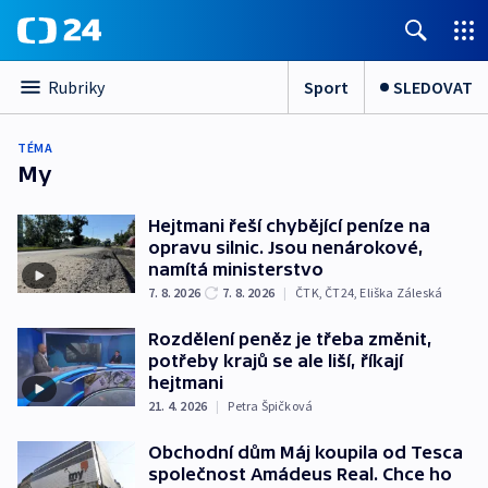
Sport
SLEDOVAT
Rubriky
TÉMA
My
Hejtmani řeší chybějící peníze na
opravu silnic. Jsou nenárokové,
namítá ministerstvo
7. 8. 2026
7. 8. 2026
|
ČTK
,
ČT24
,
Eliška Záleská
Rozdělení peněz je třeba změnit,
potřeby krajů se ale liší, říkají
hejtmani
21. 4. 2026
|
Petra Špičková
Obchodní dům Máj koupila od Tesca
společnost Amádeus Real. Chce ho