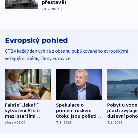
přestavět
18. 2. 2019
|
Evropský pohled
ČT24 každý den vybírá z obsahu publikovaného evropskými
veřejnými médii, členy Eurovize.
Falešní „lékaři“
Spekulace o
Pobyt u vodn
vytvoření AI šíří
přímém ruském
ploch zvyšuje
mezi staršími
útoku jsou pošetilé,
duševní poho
Poláky nebezpečné
míní estonský
ukázala
včera v 07:00
7. 8. 2026
7. 8. 2026
zdravotní rady
bezpečnostní
mezinárodní 
expert