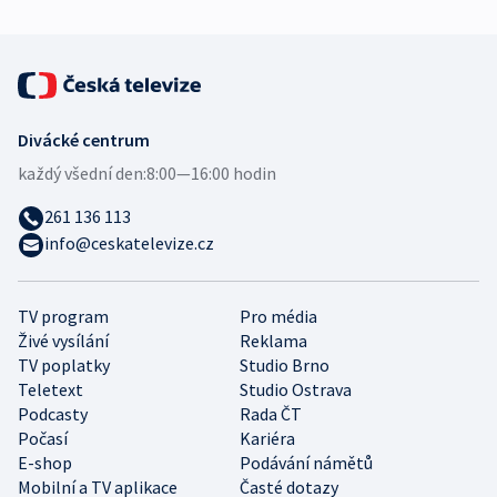
Divácké centrum
každý všední den:
8:00—16:00 hodin
261 136 113
info@ceskatelevize.cz
TV program
Pro média
Živé vysílání
Reklama
TV poplatky
Studio Brno
Teletext
Studio Ostrava
Podcasty
Rada ČT
Počasí
Kariéra
E-shop
Podávání námětů
Mobilní a TV aplikace
Časté dotazy