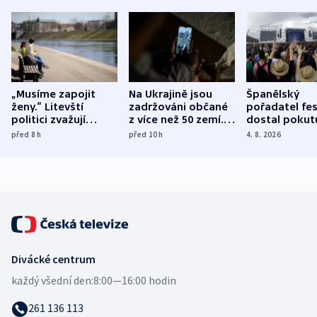
„Musíme zapojit
Na Ukrajině jsou
Španělský
ženy.“ Litevští
zadržováni občané
pořadatel fes
politici zvažují
z více než 50 zemí.
dostal pokut
dohodu o
Bojovali na straně
nekalé prakti
před 8
h
před 10
h
4. 8. 2026
demografii
Ruska
Divácké centrum
každý všední den:
8:00—16:00 hodin
261 136 113