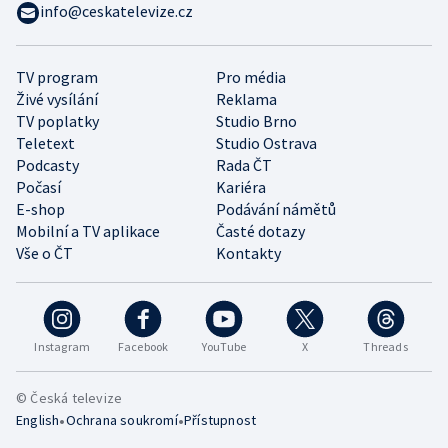
info@ceskatelevize.cz
TV program
Pro média
Živé vysílání
Reklama
TV poplatky
Studio Brno
Teletext
Studio Ostrava
Podcasty
Rada ČT
Počasí
Kariéra
E-shop
Podávání námětů
Mobilní a TV aplikace
Časté dotazy
Vše o ČT
Kontakty
Instagram
Facebook
YouTube
X
Threads
© Česká televize
•
•
English
Ochrana soukromí
Přístupnost