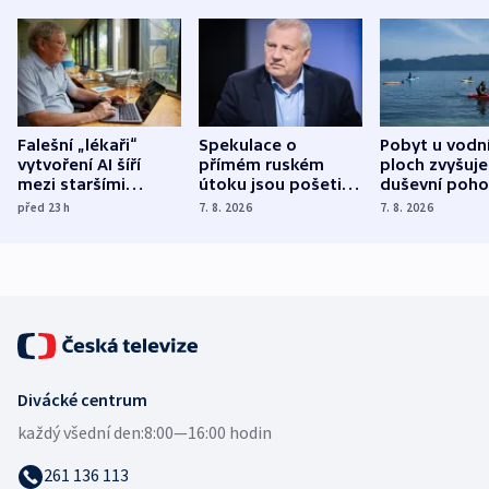
Falešní „lékaři“
Spekulace o
Pobyt u vodn
vytvoření AI šíří
přímém ruském
ploch zvyšuje
mezi staršími
útoku jsou pošetilé,
duševní poho
Poláky nebezpečné
míní estonský
ukázala
před 23
h
7. 8. 2026
7. 8. 2026
zdravotní rady
bezpečnostní
mezinárodní 
expert
Divácké centrum
každý všední den:
8:00—16:00 hodin
261 136 113