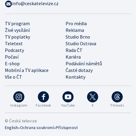
info@ceskatelevize.cz
TV program
Pro média
Živé vysílání
Reklama
TV poplatky
Studio Brno
Teletext
Studio Ostrava
Podcasty
Rada ČT
Počasí
Kariéra
E-shop
Podávání námětů
Mobilní a TV aplikace
Časté dotazy
Vše o ČT
Kontakty
Instagram
Facebook
YouTube
X
Threads
© Česká televize
•
•
English
Ochrana soukromí
Přístupnost