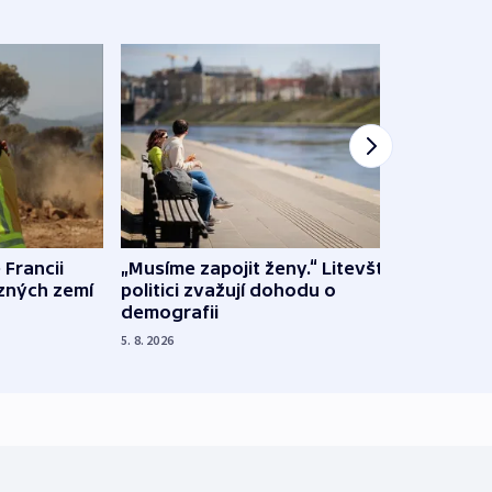
 Francii
„Musíme zapojit ženy.“ Litevští
Na Uk
ůzných zemí
politici zvažují dohodu o
občan
demografii
na s
5. 8. 2026
5. 8. 20