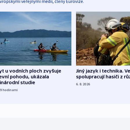
vropskými veřejnými médii, členy Eurovize.
Jiný jazyk i technika. Ve
t u vodních ploch zvyšuje
spolupracují hasiči z r
evní pohodu, ukázala
inárodní studie
6. 8. 2026
19
hodinami