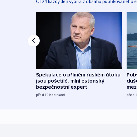
ČT24 každý den vybírá z obsahu publikovaného e
Spekulace o přímém ruském útoku
Poby
jsou pošetilé, míní estonský
duš
bezpečnostní expert
mez
před 10
hodinami
před 