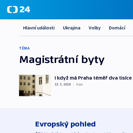
Hlavní události
Ukrajina
Volby
Domácí
TÉMA
Magistrátní byty
I když má Praha téměř dva tisíce
13. 5. 2019
|
han
Evropský pohled