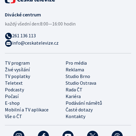
Divácké centrum
každý všední den:
8:00—16:00 hodin
261 136 113
info@ceskatelevize.cz
TV program
Pro média
Živé vysílání
Reklama
TV poplatky
Studio Brno
Teletext
Studio Ostrava
Podcasty
Rada ČT
Počasí
Kariéra
E-shop
Podávání námětů
Mobilní a TV aplikace
Časté dotazy
Vše o ČT
Kontakty