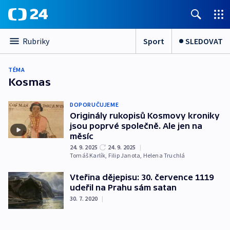
Sport
SLEDOVAT
Rubriky
TÉMA
Kosmas
DOPORUČUJEME
Originály rukopisů Kosmovy kroniky
jsou poprvé společně. Ale jen na
měsíc
24. 9. 2025
24. 9. 2025
|
Tomáš Karlík
,
Filip Janota
,
Helena Truchlá
Vteřina dějepisu: 30. července 1119
udeřil na Prahu sám satan
30. 7. 2020
|