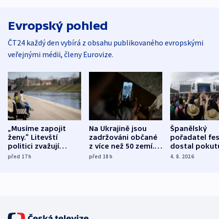
Evropský pohled
ČT24 každý den vybírá z obsahu publikovaného evropskými
veřejnými médii, členy Eurovize.
„Musíme zapojit
Na Ukrajině jsou
Španělský
ženy.“ Litevští
zadržováni občané
pořadatel fes
politici zvažují
z více než 50 zemí.
dostal pokut
dohodu o
Bojovali na straně
nekalé prakti
před 17
h
před 18
h
4. 8. 2026
demografii
Ruska