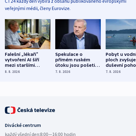
ČT24 každý den vybírá z obsahu publikovaného evropskými
veřejnými médii, členy Eurovize.
Falešní „lékaři“
Spekulace o
Pobyt u vodn
vytvoření AI šíří
přímém ruském
ploch zvyšuje
mezi staršími
útoku jsou pošetilé,
duševní poho
Poláky nebezpečné
míní estonský
ukázala
8. 8. 2026
7. 8. 2026
7. 8. 2026
zdravotní rady
bezpečnostní
mezinárodní 
expert
Divácké centrum
každý všední den:
8:00—16:00 hodin