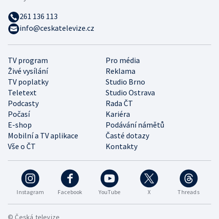
261 136 113
info@ceskatelevize.cz
TV program
Pro média
Živé vysílání
Reklama
TV poplatky
Studio Brno
Teletext
Studio Ostrava
Podcasty
Rada ČT
Počasí
Kariéra
E-shop
Podávání námětů
Mobilní a TV aplikace
Časté dotazy
Vše o ČT
Kontakty
Instagram
Facebook
YouTube
X
Threads
© Česká televize