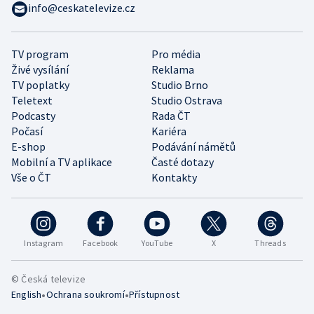
info@ceskatelevize.cz
TV program
Pro média
Živé vysílání
Reklama
TV poplatky
Studio Brno
Teletext
Studio Ostrava
Podcasty
Rada ČT
Počasí
Kariéra
E-shop
Podávání námětů
Mobilní a TV aplikace
Časté dotazy
Vše o ČT
Kontakty
Instagram
Facebook
YouTube
X
Threads
© Česká televize
•
•
English
Ochrana soukromí
Přístupnost