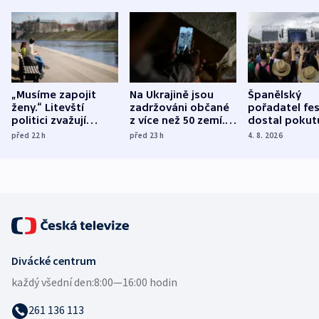
„Musíme zapojit
Na Ukrajině jsou
Španělský
ženy.“ Litevští
zadržováni občané
pořadatel fes
politici zvažují
z více než 50 zemí.
dostal pokut
dohodu o
Bojovali na straně
nekalé prakti
před 22
h
před 23
h
4. 8. 2026
demografii
Ruska
Divácké centrum
každý všední den:
8:00—16:00 hodin
261 136 113