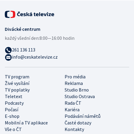
Divácké centrum
každý všední den:
8:00—16:00 hodin
261 136 113
info@ceskatelevize.cz
TV program
Pro média
Živé vysílání
Reklama
TV poplatky
Studio Brno
Teletext
Studio Ostrava
Podcasty
Rada ČT
Počasí
Kariéra
E-shop
Podávání námětů
Mobilní a TV aplikace
Časté dotazy
Vše o ČT
Kontakty