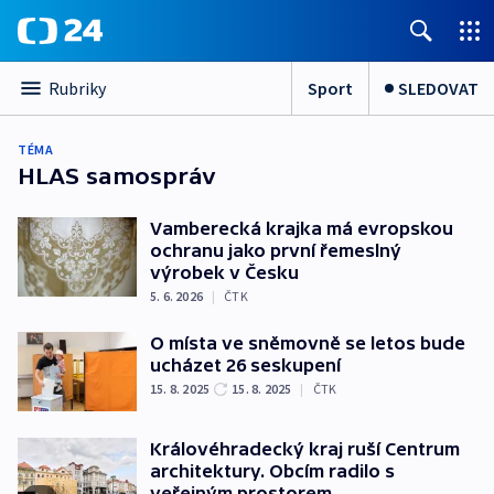
Sport
SLEDOVAT
Rubriky
TÉMA
HLAS samospráv
Vamberecká krajka má evropskou
ochranu jako první řemeslný
výrobek v Česku
5. 6. 2026
|
ČTK
O místa ve sněmovně se letos bude
ucházet 26 seskupení
15. 8. 2025
15. 8. 2025
|
ČTK
Královéhradecký kraj ruší Centrum
architektury. Obcím radilo s
veřejným prostorem