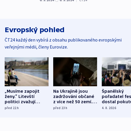
Evropský pohled
ČT24 každý den vybírá z obsahu publikovaného evropskými
veřejnými médii, členy Eurovize.
„Musíme zapojit
Na Ukrajině jsou
Španělský
ženy.“ Litevští
zadržováni občané
pořadatel fes
politici zvažují
z více než 50 zemí.
dostal pokut
dohodu o
Bojovali na straně
nekalé prakti
před 22
h
před 23
h
4. 8. 2026
demografii
Ruska