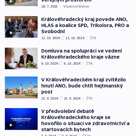
18. 7. 2025
|
Vlastimil Weiner
Královéhradecký kraj povede ANO,
HLAS a koalice SPD, Trikolora, PRO a
Svobodní
11. 10. 2024
11. 10. 2024
|
ČTK
Domluva na spolupráci ve vedení
Královéhradeckého kraje vázne
6. 10. 2024
6. 10. 2024
|
ČTK
V Královéhradeckém kraji zvítězilo
hnutí ANO, bude chtít hejtmanský
post
21. 9. 2024
21. 9. 2024
|
ČTK
V předvolební debatě
Královéhradeckého kraje se
hovořilo o situaci ve zdravotnictví a
startovacích bytech
6. 9. 2024
6. 9. 2024
|
ČT24