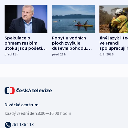
Spekulace o
Pobyt u vodních
Jiný jazyk i t
přímém ruském
ploch zvyšuje
Ve Francii
útoku jsou pošetilé,
duševní pohodu,
spolupracují h
míní estonský
ukázala
různých zemí
před 11
h
před 21
h
6. 8. 2026
bezpečnostní
mezinárodní studie
expert
Divácké centrum
každý všední den:
8:00—16:00 hodin
261 136 113