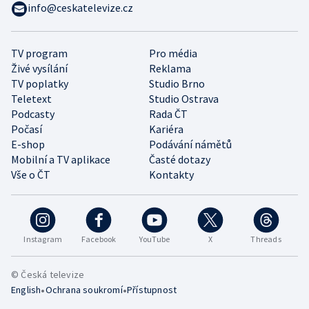
info@ceskatelevize.cz
TV program
Pro média
Živé vysílání
Reklama
TV poplatky
Studio Brno
Teletext
Studio Ostrava
Podcasty
Rada ČT
Počasí
Kariéra
E-shop
Podávání námětů
Mobilní a TV aplikace
Časté dotazy
Vše o ČT
Kontakty
Instagram
Facebook
YouTube
X
Threads
© Česká televize
•
•
English
Ochrana soukromí
Přístupnost