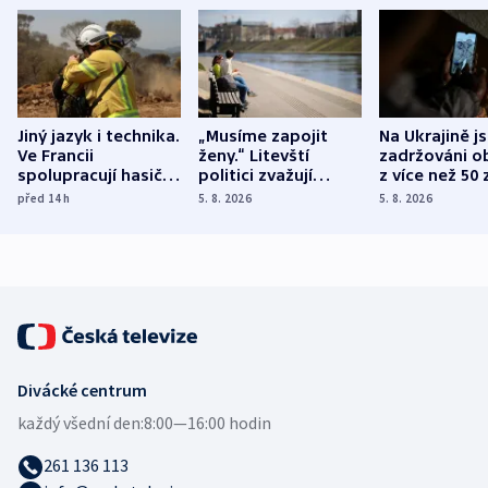
Jiný jazyk i technika.
„Musíme zapojit
Na Ukrajině j
Ve Francii
ženy.“ Litevští
zadržováni o
spolupracují hasiči z
politici zvažují
z více než 50 
různých zemí
dohodu o
Bojovali na s
před 14
h
5. 8. 2026
5. 8. 2026
demografii
Ruska
Divácké centrum
každý všední den:
8:00—16:00 hodin
261 136 113