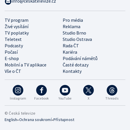
info@ceskatelevize.cz
TV program
Pro média
Živé vysílání
Reklama
TV poplatky
Studio Brno
Teletext
Studio Ostrava
Podcasty
Rada ČT
Počasí
Kariéra
E-shop
Podávání námětů
Mobilní a TV aplikace
Časté dotazy
Vše o ČT
Kontakty
Instagram
Facebook
YouTube
X
Threads
© Česká televize
•
•
English
Ochrana soukromí
Přístupnost