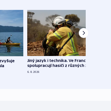
Jiný jazyk i technika. Ve Francii
zvyšuje
„Musí
spolupracují hasiči z různých zemí
la
polit
demo
6. 8. 2026
5. 8. 20