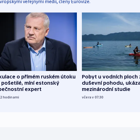
vropskými veřejnými médii, členy Eurovize.
kulace o přímém ruském útoku
Pobyt u vodních ploch 
 pošetilé, míní estonský
duševní pohodu, ukáza
pečnostní expert
mezinárodní studie
22
hodinami
včera v 07:30