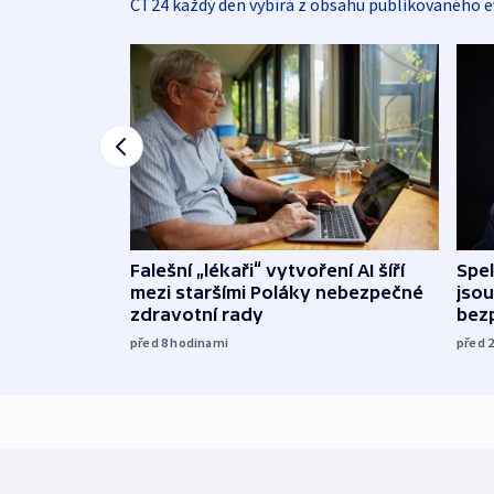
ČT24 každý den vybírá z obsahu publikovaného e
Falešní „lékaři“ vytvoření AI šíří
Spe
mezi staršími Poláky nebezpečné
jsou
zdravotní rady
bez
před 8
hodinami
před 