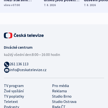
Poláky nebezpečné
míní estonský
ukázala
včera v 07:00
7. 8. 2026
7. 8. 2026
zdravotní rady
bezpečnostní
mezinárodní 
expert
Divácké centrum
každý všední den:
8:00—16:00 hodin
261 136 113
info@ceskatelevize.cz
TV program
Pro média
Živé vysílání
Reklama
TV poplatky
Studio Brno
Teletext
Studio Ostrava
Podcasty
Rada ČT