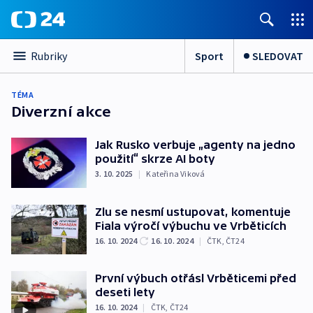
Sport
SLEDOVAT
Rubriky
TÉMA
Diverzní akce
Jak Rusko verbuje „agenty na jedno
použití“ skrze AI boty
3. 10. 2025
|
Kateřina Viková
Zlu se nesmí ustupovat, komentuje
Fiala výročí výbuchu ve Vrběticích
16. 10. 2024
16. 10. 2024
|
ČTK
,
ČT24
První výbuch otřásl Vrběticemi před
deseti lety
16. 10. 2024
|
ČTK
,
ČT24