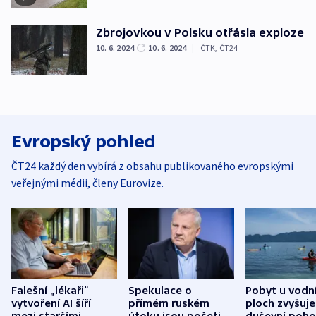
Zbrojovkou v Polsku otřásla exploze
10. 6. 2024
10. 6. 2024
|
ČTK
,
ČT24
Evropský pohled
ČT24 každý den vybírá z obsahu publikovaného evropskými
veřejnými médii, členy Eurovize.
Falešní „lékaři“
Spekulace o
Pobyt u vodn
vytvoření AI šíří
přímém ruském
ploch zvyšuje
mezi staršími
útoku jsou pošetilé,
duševní poho