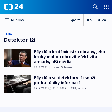
Sport
SLEDOVAT
Rubriky
TÉMA
Detektor lži
Bílý dům krotí ministra obrany, jeho
kroky mohou ohrozit efektivitu
armády, píší média
27. 7. 2025
|
Jakub Schwan
Bílý dům se detektory lži snaží
potírat úniky informací
25. 5. 2025
25. 5. 2025
|
ČTK
,
Reuters