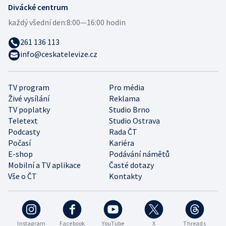
Divácké centrum
každý všední den:
8:00—16:00 hodin
261 136 113
info@ceskatelevize.cz
TV program
Pro média
Živé vysílání
Reklama
TV poplatky
Studio Brno
Teletext
Studio Ostrava
Podcasty
Rada ČT
Počasí
Kariéra
E-shop
Podávání námětů
Mobilní a TV aplikace
Časté dotazy
Vše o ČT
Kontakty
Instagram
Facebook
YouTube
X
Threads