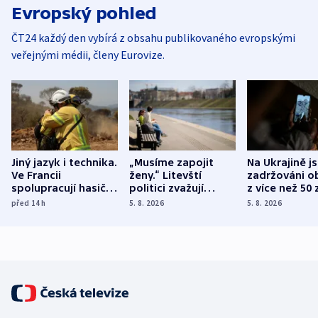
Evropský pohled
ČT24 každý den vybírá z obsahu publikovaného evropskými
veřejnými médii, členy Eurovize.
Jiný jazyk i technika.
„Musíme zapojit
Na Ukrajině j
Ve Francii
ženy.“ Litevští
zadržováni o
spolupracují hasiči z
politici zvažují
z více než 50 
různých zemí
dohodu o
Bojovali na s
před 14
h
5. 8. 2026
5. 8. 2026
demografii
Ruska