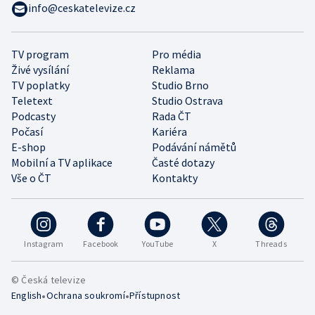
info@ceskatelevize.cz
TV program
Pro média
Živé vysílání
Reklama
TV poplatky
Studio Brno
Teletext
Studio Ostrava
Podcasty
Rada ČT
Počasí
Kariéra
E-shop
Podávání námětů
Mobilní a TV aplikace
Časté dotazy
Vše o ČT
Kontakty
Instagram
Facebook
YouTube
X
Threads
© Česká televize
•
•
English
Ochrana soukromí
Přístupnost