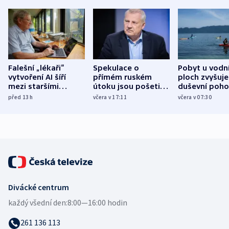
Falešní „lékaři“
Spekulace o
Pobyt u vodn
vytvoření AI šíří
přímém ruském
ploch zvyšuje
mezi staršími
útoku jsou pošetilé,
duševní poho
Poláky nebezpečné
míní estonský
ukázala
před 13
h
včera v 17:11
včera v 07:30
zdravotní rady
bezpečnostní
mezinárodní 
expert
Divácké centrum
každý všední den:
8:00—16:00 hodin
261 136 113