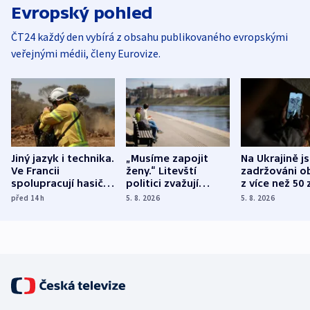
Evropský pohled
ČT24 každý den vybírá z obsahu publikovaného evropskými
veřejnými médii, členy Eurovize.
Jiný jazyk i technika.
„Musíme zapojit
Na Ukrajině j
Ve Francii
ženy.“ Litevští
zadržováni o
spolupracují hasiči z
politici zvažují
z více než 50 
různých zemí
dohodu o
Bojovali na s
před 14
h
5. 8. 2026
5. 8. 2026
demografii
Ruska