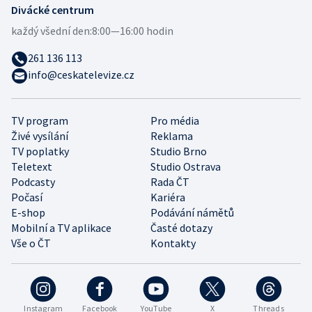
Divácké centrum
každý všední den:
8:00—16:00 hodin
261 136 113
info@ceskatelevize.cz
TV program
Pro média
Živé vysílání
Reklama
TV poplatky
Studio Brno
Teletext
Studio Ostrava
Podcasty
Rada ČT
Počasí
Kariéra
E-shop
Podávání námětů
Mobilní a TV aplikace
Časté dotazy
Vše o ČT
Kontakty
Instagram
Facebook
YouTube
X
Threads