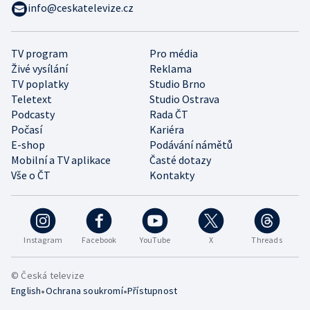
info@ceskatelevize.cz
TV program
Pro média
Živé vysílání
Reklama
TV poplatky
Studio Brno
Teletext
Studio Ostrava
Podcasty
Rada ČT
Počasí
Kariéra
E-shop
Podávání námětů
Mobilní a TV aplikace
Časté dotazy
Vše o ČT
Kontakty
Instagram
Facebook
YouTube
X
Threads
© Česká televize
•
•
English
Ochrana soukromí
Přístupnost