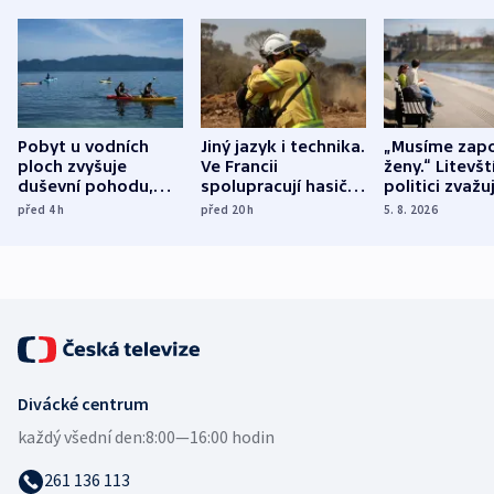
Pobyt u vodních
Jiný jazyk i technika.
„Musíme zapo
ploch zvyšuje
Ve Francii
ženy.“ Litevšt
duševní pohodu,
spolupracují hasiči z
politici zvažuj
ukázala
různých zemí
dohodu o
před 4
h
před 20
h
5. 8. 2026
mezinárodní studie
demografii
Divácké centrum
každý všední den:
8:00—16:00 hodin
261 136 113