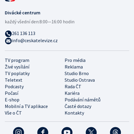
Divácké centrum
každý všední den:
8:00—16:00 hodin
261 136 113
info@ceskatelevize.cz
TV program
Pro média
Živé vysílání
Reklama
TV poplatky
Studio Brno
Teletext
Studio Ostrava
Podcasty
Rada ČT
Počasí
Kariéra
E-shop
Podávání námětů
Mobilní a TV aplikace
Časté dotazy
Vše o ČT
Kontakty