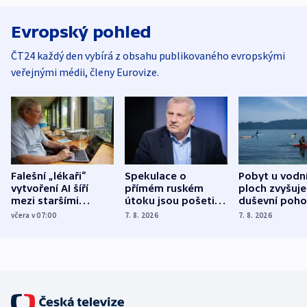
Evropský pohled
ČT24 každý den vybírá z obsahu publikovaného evropskými
veřejnými médii, členy Eurovize.
Falešní „lékaři“
Spekulace o
Pobyt u vodn
vytvoření AI šíří
přímém ruském
ploch zvyšuje
mezi staršími
útoku jsou pošetilé,
duševní poho
Poláky nebezpečné
míní estonský
ukázala
včera v 07:00
7. 8. 2026
7. 8. 2026
zdravotní rady
bezpečnostní
mezinárodní 
expert