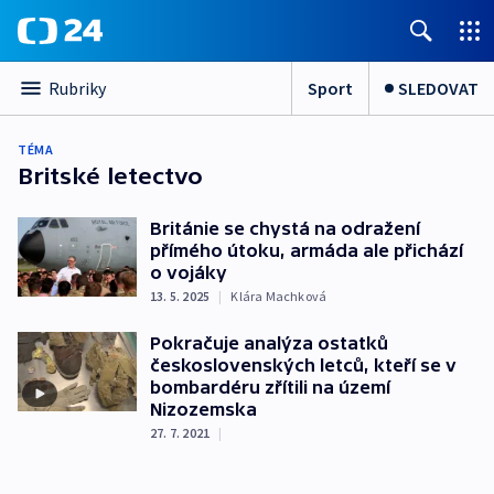
Sport
SLEDOVAT
Rubriky
TÉMA
Britské letectvo
Británie se chystá na odražení
přímého útoku, armáda ale přichází
o vojáky
13. 5. 2025
|
Klára Machková
Pokračuje analýza ostatků
československých letců, kteří se v
bombardéru zřítili na území
Nizozemska
27. 7. 2021
|