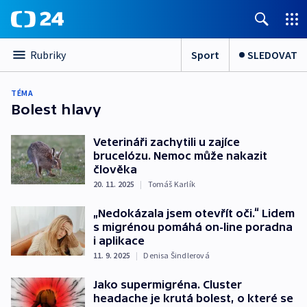
Sport
SLEDOVAT
Rubriky
TÉMA
Bolest hlavy
Veterináři zachytili u zajíce
brucelózu. Nemoc může nakazit
člověka
20. 11. 2025
|
Tomáš Karlík
„Nedokázala jsem otevřít oči.“ Lidem
s migrénou pomáhá on-line poradna
i aplikace
11. 9. 2025
|
Denisa Šindlerová
Jako supermigréna. Cluster
headache je krutá bolest, o které se