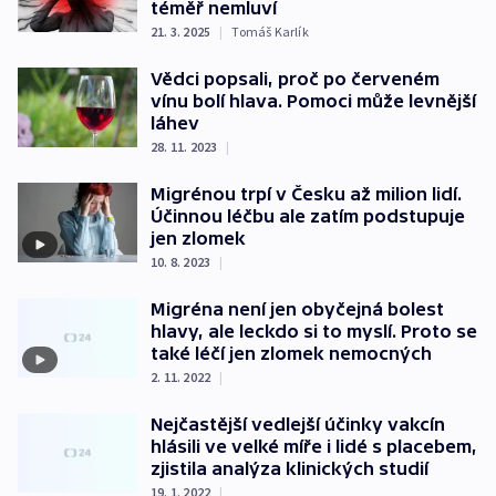
téměř nemluví
21. 3. 2025
|
Tomáš Karlík
Vědci popsali, proč po červeném
vínu bolí hlava. Pomoci může levnější
láhev
28. 11. 2023
|
Migrénou trpí v Česku až milion lidí.
Účinnou léčbu ale zatím podstupuje
jen zlomek
10. 8. 2023
|
Migréna není jen obyčejná bolest
hlavy, ale leckdo si to myslí. Proto se
také léčí jen zlomek nemocných
2. 11. 2022
|
Nejčastější vedlejší účinky vakcín
hlásili ve velké míře i lidé s placebem,
zjistila analýza klinických studií
19. 1. 2022
|