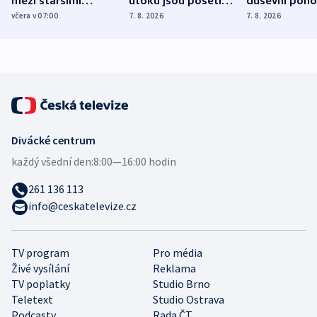
mezi staršími
útoku jsou pošetilé,
duševní poho
Poláky nebezpečné
míní estonský
ukázala
včera v 07:00
7. 8. 2026
7. 8. 2026
zdravotní rady
bezpečnostní
mezinárodní 
expert
Divácké centrum
každý všední den:
8:00—16:00 hodin
261 136 113
info@ceskatelevize.cz
TV program
Pro média
Živé vysílání
Reklama
TV poplatky
Studio Brno
Teletext
Studio Ostrava
Podcasty
Rada ČT