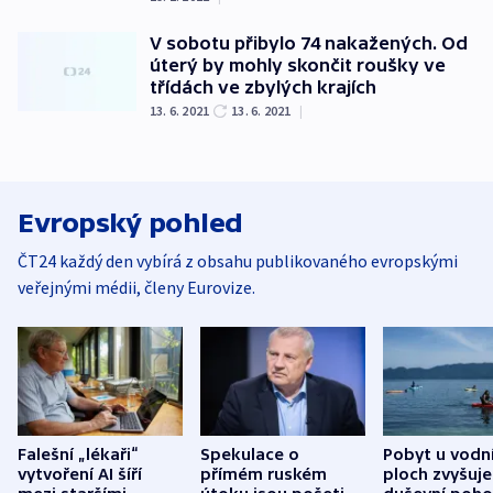
V sobotu přibylo 74 nakažených. Od
úterý by mohly skončit roušky ve
třídách ve zbylých krajích
13. 6. 2021
13. 6. 2021
|
Evropský pohled
ČT24 každý den vybírá z obsahu publikovaného evropskými
veřejnými médii, členy Eurovize.
Falešní „lékaři“
Spekulace o
Pobyt u vodn
vytvoření AI šíří
přímém ruském
ploch zvyšuje