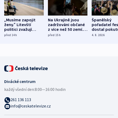
„Musíme zapojit
Na Ukrajině jsou
Španělský
ženy.“ Litevští
zadržováni občané
pořadatel fes
politici zvažují
z více než 50 zemí.
dostal pokut
dohodu o
Bojovali na straně
nekalé prakti
před 14
h
před 15
h
4. 8. 2026
demografii
Ruska
Divácké centrum
každý všední den:
8:00—16:00 hodin
261 136 113
info@ceskatelevize.cz