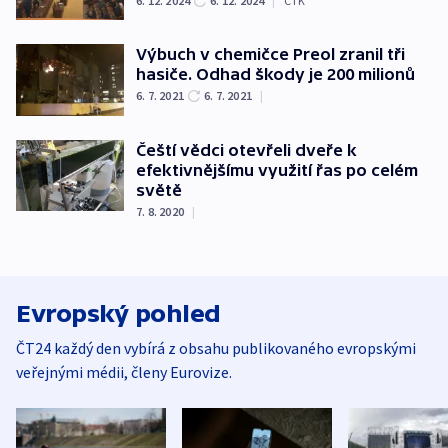
6. 12. 2024
6. 12. 2024
|
ČTK
Výbuch v chemičce Preol zranil tři
hasiče. Odhad škody je 200 milionů
6. 7. 2021
6. 7. 2021
|
Čeští vědci otevřeli dveře k
efektivnějšímu využití řas po celém
světě
7. 8. 2020
|
Evropský pohled
ČT24 každý den vybírá z obsahu publikovaného evropskými
veřejnými médii, členy Eurovize.