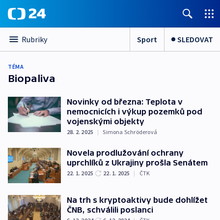
Sport
SLEDOVAT
Rubriky
TÉMA
Biopaliva
Novinky od března: Teplota v
nemocnicích i výkup pozemků pod
vojenskými objekty
28. 2. 2025
|
Simona Schröderová
Novela prodlužování ochrany
uprchlíků z Ukrajiny prošla Senátem
22. 1. 2025
22. 1. 2025
|
ČTK
Na trh s kryptoaktivy bude dohlížet
ČNB, schválili poslanci