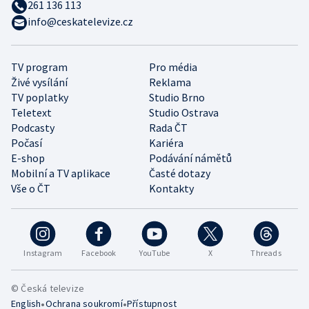
261 136 113
info@ceskatelevize.cz
TV program
Pro média
Živé vysílání
Reklama
TV poplatky
Studio Brno
Teletext
Studio Ostrava
Podcasty
Rada ČT
Počasí
Kariéra
E-shop
Podávání námětů
Mobilní a TV aplikace
Časté dotazy
Vše o ČT
Kontakty
Instagram
Facebook
YouTube
X
Threads
© Česká televize
•
•
English
Ochrana soukromí
Přístupnost