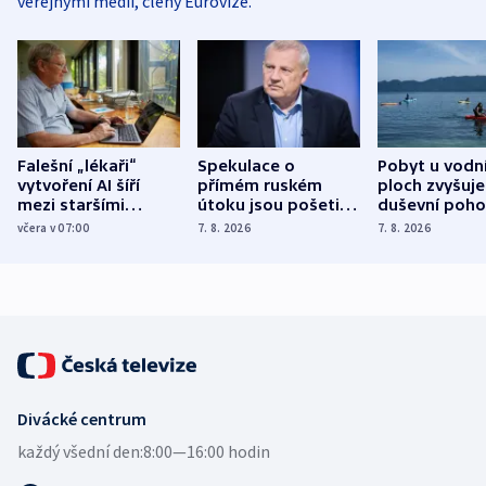
veřejnými médii, členy Eurovize.
Falešní „lékaři“
Spekulace o
Pobyt u vodn
vytvoření AI šíří
přímém ruském
ploch zvyšuje
mezi staršími
útoku jsou pošetilé,
duševní poho
Poláky nebezpečné
míní estonský
ukázala
včera v 07:00
7. 8. 2026
7. 8. 2026
zdravotní rady
bezpečnostní
mezinárodní 
expert
Divácké centrum
každý všední den:
8:00—16:00 hodin