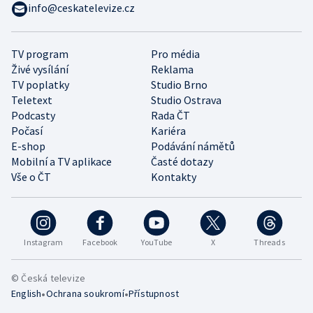
info@ceskatelevize.cz
TV program
Pro média
Živé vysílání
Reklama
TV poplatky
Studio Brno
Teletext
Studio Ostrava
Podcasty
Rada ČT
Počasí
Kariéra
E-shop
Podávání námětů
Mobilní a TV aplikace
Časté dotazy
Vše o ČT
Kontakty
Instagram
Facebook
YouTube
X
Threads
© Česká televize
•
•
English
Ochrana soukromí
Přístupnost