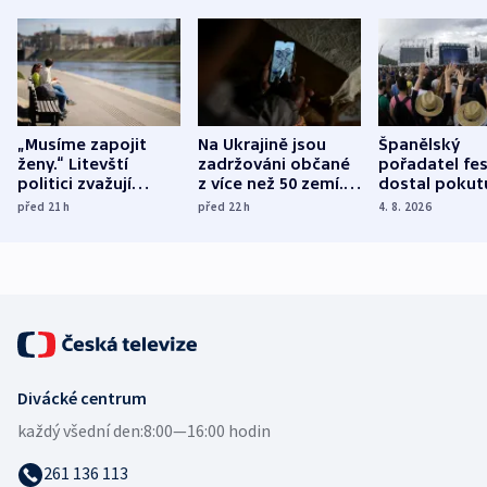
„Musíme zapojit
Na Ukrajině jsou
Španělský
ženy.“ Litevští
zadržováni občané
pořadatel fes
politici zvažují
z více než 50 zemí.
dostal pokut
dohodu o
Bojovali na straně
nekalé prakti
před 21
h
před 22
h
4. 8. 2026
demografii
Ruska
Divácké centrum
každý všední den:
8:00—16:00 hodin
261 136 113