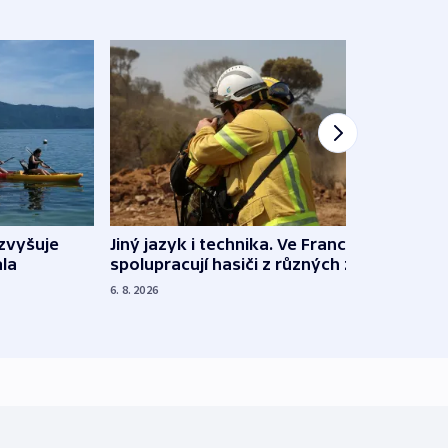
Jiný jazyk i technika. Ve Francii
zvyšuje
„Musí
spolupracují hasiči z různých zemí
la
polit
demo
6. 8. 2026
5. 8. 20