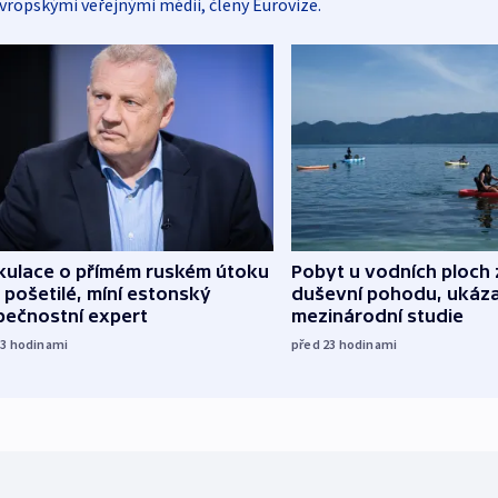
vropskými veřejnými médii, členy Eurovize.
kulace o přímém ruském útoku
Pobyt u vodních ploch 
 pošetilé, míní estonský
duševní pohodu, ukáza
pečnostní expert
mezinárodní studie
13
hodinami
před 23
hodinami