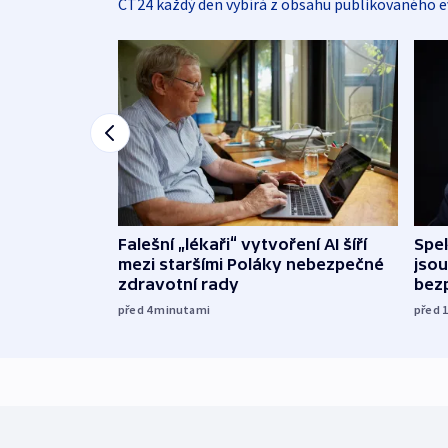
ČT24 každý den vybírá z obsahu publikovaného e
Falešní „lékaři“ vytvoření AI šíří
Spe
mezi staršími Poláky nebezpečné
jsou
zdravotní rady
bez
před 4
minutami
před 