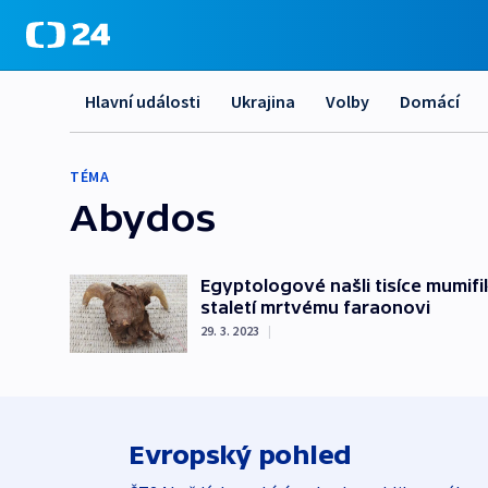
Hlavní události
Ukrajina
Volby
Domácí
TÉMA
Abydos
Egyptologové našli tisíce mumif
staletí mrtvému faraonovi
29. 3. 2023
|
Evropský pohled