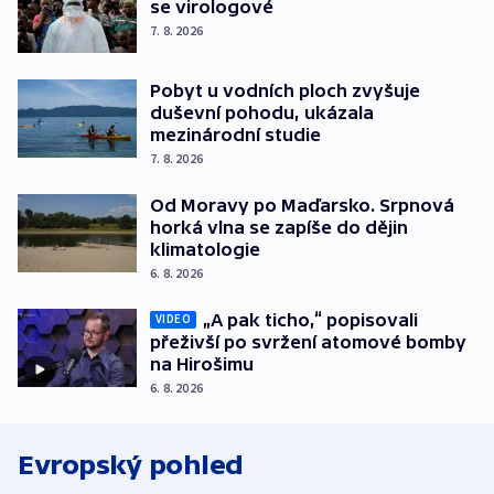
se virologové
7. 8. 2026
Pobyt u vodních ploch zvyšuje
duševní pohodu, ukázala
mezinárodní studie
7. 8. 2026
Od Moravy po Maďarsko. Srpnová
horká vlna se zapíše do dějin
klimatologie
6. 8. 2026
„A pak ticho,“ popisovali
VIDEO
přeživší po svržení atomové bomby
na Hirošimu
6. 8. 2026
Evropský pohled