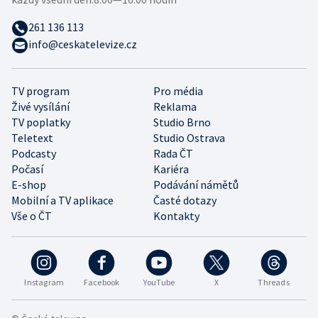
261 136 113
info@ceskatelevize.cz
TV program
Pro média
Živé vysílání
Reklama
TV poplatky
Studio Brno
Teletext
Studio Ostrava
Podcasty
Rada ČT
Počasí
Kariéra
E-shop
Podávání námětů
Mobilní a TV aplikace
Časté dotazy
Vše o ČT
Kontakty
Instagram
Facebook
YouTube
X
Threads