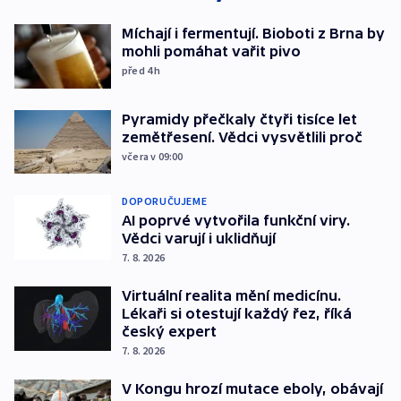
Míchají i fermentují. Bioboti z Brna by
mohli pomáhat vařit pivo
před 4
h
Pyramidy přečkaly čtyři tisíce let
zemětřesení. Vědci vysvětlili proč
včera v 09:00
DOPORUČUJEME
AI poprvé vytvořila funkční viry.
Vědci varují i uklidňují
7. 8. 2026
Virtuální realita mění medicínu.
Lékaři si otestují každý řez, říká
český expert
7. 8. 2026
V Kongu hrozí mutace eboly, obávají