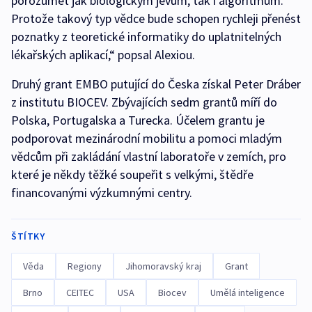
porozumět jak biologickým jevům, tak i algoritmům.
Protože takový typ vědce bude schopen rychleji přenést
poznatky z teoretické informatiky do uplatnitelných
lékařských aplikací,“ popsal Alexiou.
Druhý grant EMBO putující do Česka získal Peter Dráber
z institutu BIOCEV. Zbývajících sedm grantů míří do
Polska, Portugalska a Turecka. Účelem grantu je
podporovat mezinárodní mobilitu a pomoci mladým
vědcům při zakládání vlastní laboratoře v zemích, pro
které je někdy těžké soupeřit s velkými, štědře
financovanými výzkumnými centry.
ŠTÍTKY
Věda
Regiony
Jihomoravský kraj
Grant
Brno
CEITEC
USA
Biocev
Umělá inteligence