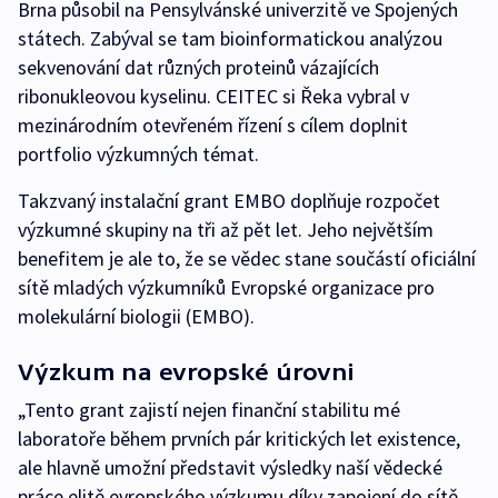
Brna působil na Pensylvánské univerzitě ve Spojených
státech. Zabýval se tam bioinformatickou analýzou
sekvenování dat různých proteinů vázajících
ribonukleovou kyselinu. CEITEC si Řeka vybral v
mezinárodním otevřeném řízení s cílem doplnit
portfolio výzkumných témat.
Takzvaný instalační grant EMBO doplňuje rozpočet
výzkumné skupiny na tři až pět let. Jeho největším
benefitem je ale to, že se vědec stane součástí oficiální
sítě mladých výzkumníků Evropské organizace pro
molekulární biologii (EMBO).
Výzkum na evropské úrovni
„Tento grant zajistí nejen finanční stabilitu mé
laboratoře během prvních pár kritických let existence,
ale hlavně umožní představit výsledky naší vědecké
práce elitě evropského výzkumu díky zapojení do sítě