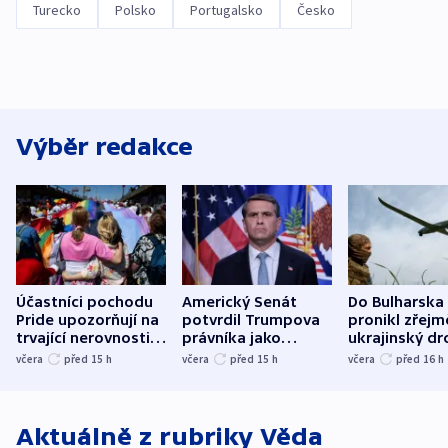
Turecko
Polsko
Portugalsko
Česko
Výběr redakce
Účastníci pochodu
Americký Senát
Do Bulharska
Pride upozorňují na
potvrdil Trumpova
pronikl zřejm
trvající nerovnosti i
právníka jako
ukrajinský dr
společenskou
ministra
explodoval k
včera
před 15
h
včera
před 15
h
včera
před 16
h
atmosféru
spravedlnosti
od plynovod
Aktuálně z rubriky
Věda