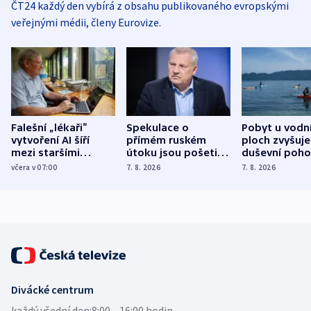
ČT24 každý den vybírá z obsahu publikovaného evropskými
veřejnými médii, členy Eurovize.
Falešní „lékaři“
Spekulace o
Pobyt u vodn
vytvoření AI šíří
přímém ruském
ploch zvyšuje
mezi staršími
útoku jsou pošetilé,
duševní poho
Poláky nebezpečné
míní estonský
ukázala
včera v 07:00
7. 8. 2026
7. 8. 2026
zdravotní rady
bezpečnostní
mezinárodní 
expert
Divácké centrum
každý všední den:
8:00—16:00 hodin