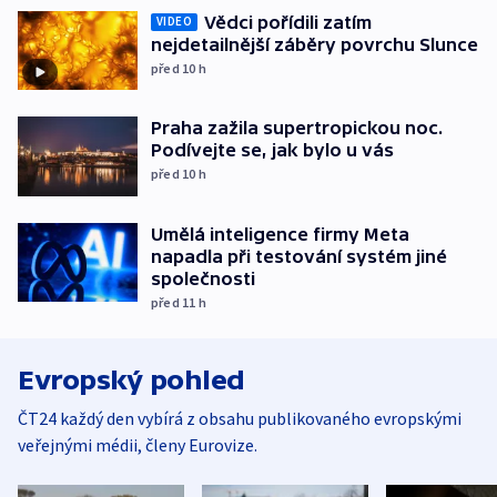
Vědci pořídili zatím
VIDEO
nejdetailnější záběry povrchu Slunce
před 10
h
Praha zažila supertropickou noc.
Podívejte se, jak bylo u vás
před 10
h
Umělá inteligence firmy Meta
napadla při testování systém jiné
společnosti
před 11
h
Evropský pohled
ČT24 každý den vybírá z obsahu publikovaného evropskými
veřejnými médii, členy Eurovize.