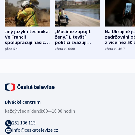
Jiný jazyk i technika.
„Musíme zapojit
Na Ukrajině j
Ve Francii
ženy.“ Litevští
zadržováni o
spolupracují hasiči z
politici zvažují
z více než 50 
různých zemí
dohodu o
Bojovali na s
před 5
h
včera v 16:00
včera v 14:37
demografii
Ruska
Divácké centrum
každý všední den:
8:00—16:00 hodin
261 136 113
info@ceskatelevize.cz