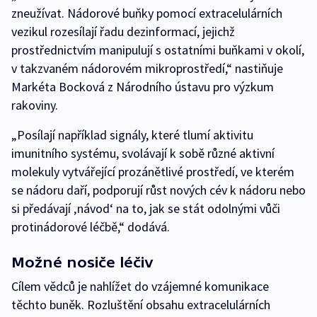
zneužívat. Nádorové buňky pomocí extracelulárních
vezikul rozesílají řadu dezinformací, jejichž
prostřednictvím manipulují s ostatními buňkami v okolí,
v takzvaném nádorovém mikroprostředí,“ nastiňuje
Markéta Bocková z Národního ústavu pro výzkum
rakoviny.
„Posílají například signály, které tlumí aktivitu
imunitního systému, svolávají k sobě různé aktivní
molekuly vytvářející prozánětlivé prostředí, ve kterém
se nádoru daří, podporují růst nových cév k nádoru nebo
si předávají ‚návod‘ na to, jak se stát odolnými vůči
protinádorové léčbě,“ dodává.
Možné nosiče léčiv
Cílem vědců je nahlížet do vzájemné komunikace
těchto buněk. Rozluštění obsahu extracelulárních