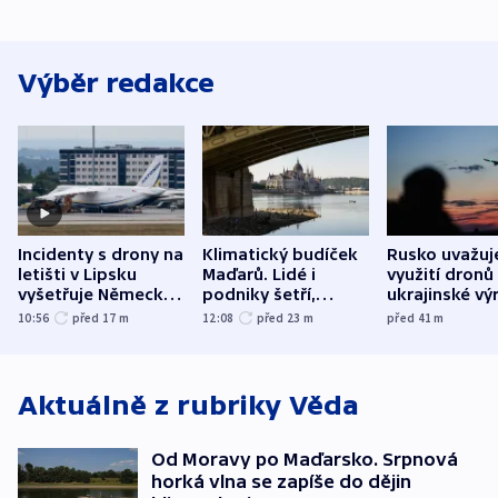
Výběr redakce
Incidenty s drony na
Klimatický budíček
Rusko uvažuj
letišti v Lipsku
Maďarů. Lidé i
využití dronů
vyšetřuje Německo
podniky šetří,
ukrajinské vý
jako úmyslný pokus
omezuje se doprava
útokům v Pob
10:56
před 17
m
12:08
před 23
m
před 41
m
o způsobení
i svícení
tvrdí Litva
exploze
Aktuálně z rubriky
Věda
Od Moravy po Maďarsko. Srpnová
horká vlna se zapíše do dějin