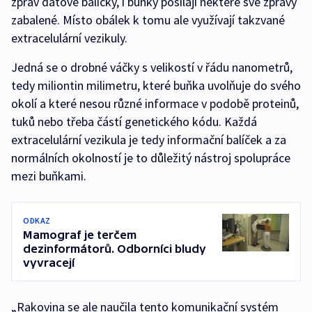
zpráv datové balíčky, i buňky posílají některé své zprávy
zabalené. Místo obálek k tomu ale využívají takzvané
extracelulární vezikuly.
Jedná se o drobné váčky s velikostí v řádu nanometrů,
tedy miliontin milimetru, které buňka uvolňuje do svého
okolí a které nesou různé informace v podobě proteinů,
tuků nebo třeba částí genetického kódu. Každá
extracelulární vezikula je tedy informační balíček a za
normálních okolností je to důležitý nástroj spolupráce
mezi buňkami.
ODKAZ
Mamograf je terčem
dezinformátorů. Odborníci bludy
vyvracejí
„Rakovina se ale naučila tento komunikační systém