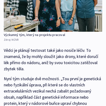
Výzkumný tým, který na projektu pracoval
Zdroj:
NÚVR
Vědci je plánují testovat také jako nosiče léčiv. To
znamená, že by mohly sloužit jako drony, které doručí
lék přímo do nádoru, aniž by svou toxicitou zatěžoval
zbytek těla.
Nyní tým studuje dvě možnosti. „Tou první je genetická
nebo fyzikální úprava, při které se do vlastních
extracelulárních vezikul nechá zabalit požadovaný
obsah, například část genetické informace nebo
protein, který v nádorové buňce upraví chybnou