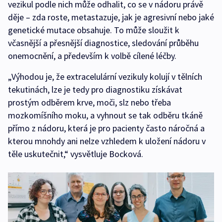
vezikul podle nich může odhalit, co se v nádoru právě
děje – zda roste, metastazuje, jak je agresivní nebo jaké
genetické mutace obsahuje. To může sloužit k
včasnější a přesnější diagnostice, sledování průběhu
onemocnění, a především k volbě cílené léčby.
„Výhodou je, že extracelulární vezikuly kolují v tělních
tekutinách, lze je tedy pro diagnostiku získávat
prostým odběrem krve, moči, slz nebo třeba
mozkomíšního moku, a vyhnout se tak odběru tkáně
přímo z nádoru, která je pro pacienty často náročná a
kterou mnohdy ani nelze vzhledem k uložení nádoru v
těle uskutečnit,“ vysvětluje Bocková.