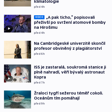
klimatologie
před 4
h
„A pak ticho,“ popisovali
VIDEO
přeživší po svržení atomové bomby
na Hirošimu
před 4
h
Na Cambridgeské univerzitě skončil
profesor obviněný z plagiátorství
před 6
h
ISS je zastaralá, soukromá stanice ji
plně nahradí, věří bývalý astronaut
Kopra
před 7
h
Žraloci tygří sežerou téměř cokoli.
Oceánům tím pomáhají
před 9
h