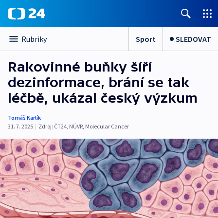
Sport
SLEDOVAT
Rubriky
Rakovinné buňky šíří
dezinformace, brání se tak
léčbě, ukázal český výzkum
Tomáš Karlík
31. 7. 2025
|
Zdroj:
ČT24
,
NÚVR
,
Molecular Cancer