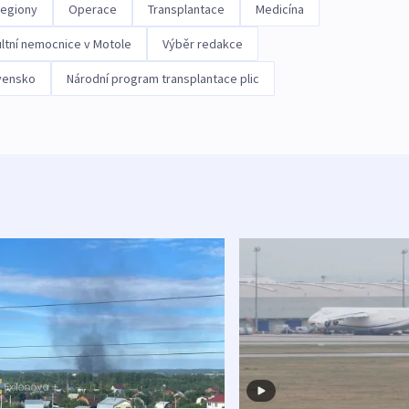
egiony
Operace
Transplantace
Medicína
ltní nemocnice v Motole
Výběr redakce
vensko
Národní program transplantace plic