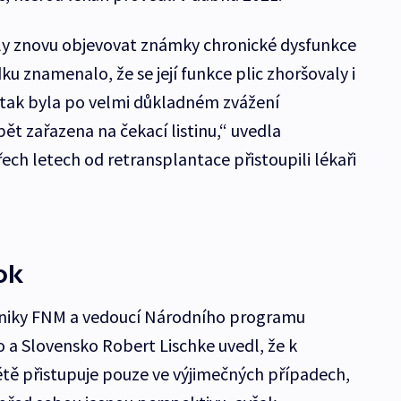
aly znovu objevovat známky chronické dysfunkce
ku znamenalo, že se její funkce plic zhoršovaly i
a tak byla po velmi důkladném zvážení
ět zařazena na čekací listinu,“ uvedla
ch letech od retransplantace přistoupili lékaři
ok
kliniky FNM a vedoucí Národního programu
o a Slovensko Robert Lischke uvedl, že k
ětě přistupuje pouze ve výjimečných případech,