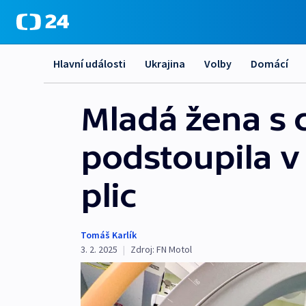
Hlavní události
Ukrajina
Volby
Domácí
Mladá žena s 
podstoupila v 
plic
Tomáš Karlík
3. 2. 2025
|
Zdroj:
FN Motol