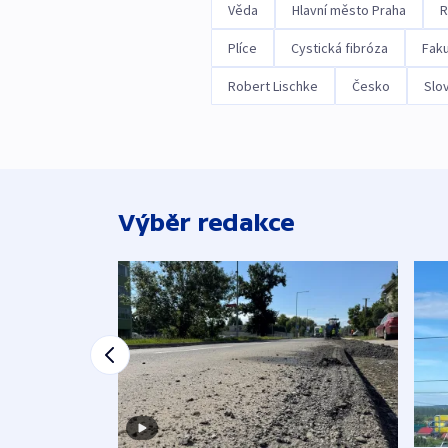
Věda
Hlavní město Praha
R
Plíce
Cystická fibróza
Faku
Robert Lischke
Česko
Slo
Výběr redakce