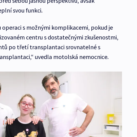
 před sebou jasnou perspektivu, avšak
plní svou funkci.
 operaci s možnými komplikacemi, pokud je
lizovaném centru s dostatečnými zkušenostmi,
tů po třetí transplantaci srovnatelné s
transplantaci,“ uvedla motolská nemocnice.