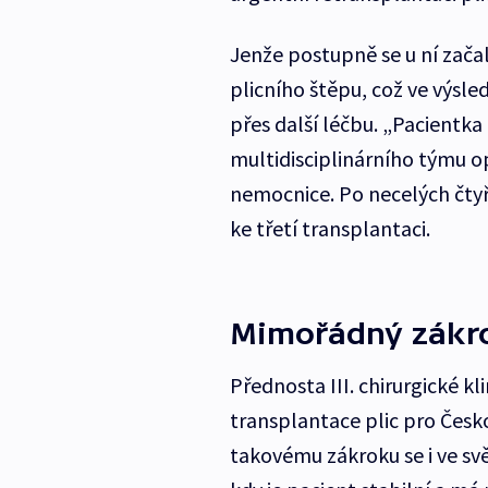
Jenže postupně se u ní zač
plicního štěpu, což ve výsled
přes další léčbu. „Pacientk
multidisciplinárního týmu op
nemocnice. Po necelých čtyře
ke třetí transplantaci.
Mimořádný zákr
Přednosta III. chirurgické 
transplantace plic pro Česk
takovému zákroku se i ve sv