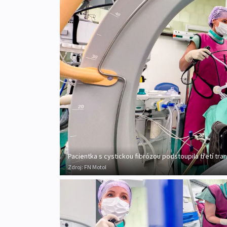
Pacientka s cystickou fibrózou podstoupila třetí tran
Zdroj:
FN Motol