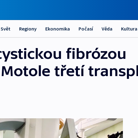
Svět
Regiony
Ekonomika
Počasí
Věda
Kultura
cystickou fibrózou
Motole třetí transp