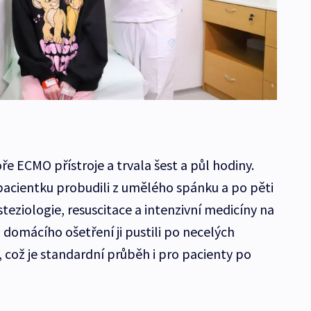
 ECMO přístroje a trvala šest a půl hodiny.
 pacientku probudili z umělého spánku a po pěti
steziologie, resuscitace a intenzivní medicíny na
 domácího ošetření ji pustili po necelých
 což je standardní průběh i pro pacienty po