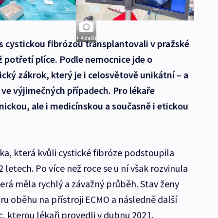
+ 4 další
s cystickou fibrózou transplantovali v pražské
 potřetí plíce. Podle nemocnice jde o
ký zákrok, který je i celosvětově unikátní – a
 ve výjimečných případech. Pro lékaře
ickou, ale i medicínskou a současně i etickou
a, která kvůli cystické fibróze podstoupila
2 letech. Po více než roce se u ní však rozvinula
terá měla rychlý a závažný průběh. Stav ženy
u oběhu na přístroji ECMO a následně další
c, kterou lékaři provedli v dubnu 2021.