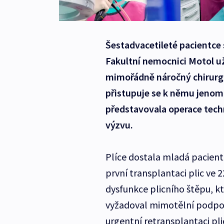
Šestadvacetileté pacientce 
Fakultní nemocnici Motol už
mimořádně náročný chirurgic
přistupuje se k němu jenom
představovala operace techn
výzvu.
Plíce dostala mladá pacientk
první transplantaci plic ve 2
dysfunkce plicního štěpu, k
vyžadoval mimotělní podpor
urgentní retransplantaci pli