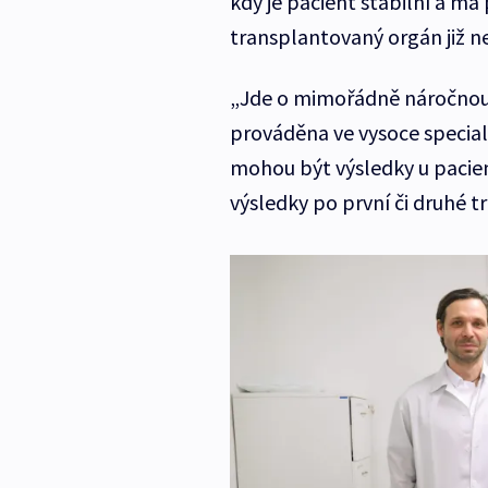
kdy je pacient stabilní a má
transplantovaný orgán již ne
„Jde o mimořádně náročnou
prováděna ve vysoce specia
mohou být výsledky u pacien
výsledky po první či druhé 