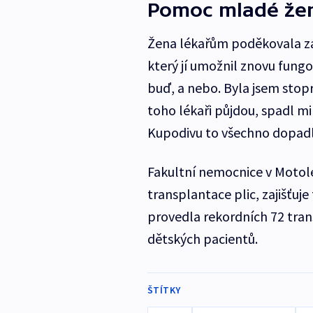
Pomoc mladé že
Žena lékařům poděkovala za 
který jí umožnil znovu fungo
buď, a nebo. Byla jsem stopr
toho lékaři půjdou, spadl mi
Kupodivu to všechno dopadlo
Fakultní nemocnice v Motole
transplantace plic, zajišťuje
provedla rekordních 72 tran
dětských pacientů.
ŠTÍTKY