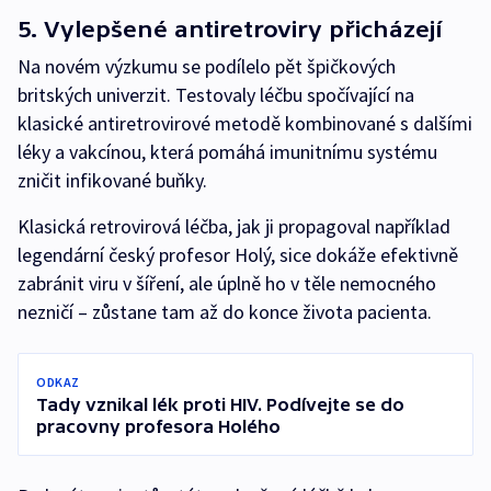
5. Vylepšené antiretroviry přicházejí
Na novém výzkumu se podílelo pět špičkových
britských univerzit. Testovaly léčbu spočívající na
klasické antiretrovirové metodě kombinované s dalšími
léky a vakcínou, která pomáhá imunitnímu systému
zničit infikované buňky.
Klasická retrovirová léčba, jak ji propagoval například
legendární český profesor Holý, sice dokáže efektivně
zabránit viru v šíření, ale úplně ho v těle nemocného
nezničí – zůstane tam až do konce života pacienta.
ODKAZ
Tady vznikal lék proti HIV. Podívejte se do
pracovny profesora Holého