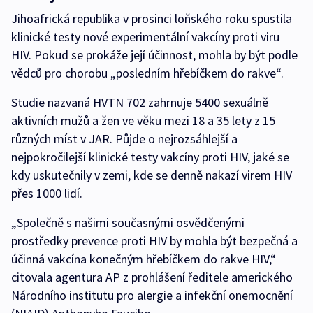
Jihoafrická republika v prosinci loňského roku spustila
klinické testy nové experimentální vakcíny proti viru
HIV. Pokud se prokáže její účinnost, mohla by být podle
vědců pro chorobu „posledním hřebíčkem do rakve“.
Studie nazvaná HVTN 702 zahrnuje 5400 sexuálně
aktivních mužů a žen ve věku mezi 18 a 35 lety z 15
různých míst v JAR. Půjde o nejrozsáhlejší a
nejpokročilejší klinické testy vakcíny proti HIV, jaké se
kdy uskutečnily v zemi, kde se denně nakazí virem HIV
přes 1000 lidí.
„Společně s našimi současnými osvědčenými
prostředky prevence proti HIV by mohla být bezpečná a
účinná vakcína konečným hřebíčkem do rakve HIV,“
citovala agentura AP z prohlášení ředitele amerického
Národního institutu pro alergie a infekční onemocnění