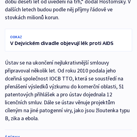
dobu deseti let od uvedení na trh,“ dodal Hostomský. V
dalších letech budou podle něj příjmy řádově ve
stovkách milionů korun.
ODKAZ
V Dejvickém divadle objevují lék proti AIDS
Ústav se na ukončení nejlukrativnější smlouvy
připravoval několik let. Od roku 2010 podala jeho
dceřiná společnost IOCB TTO, která se soustředí na
přenášení výsledků výzkumu do komerční oblasti, 51
patentových přihlášek a pro ústav dojednala 12
licenčních smluv. Dále se ústav věnuje projektům
cíleným na jiné patogenní viry, jako jsou žloutenka typu
B, zika a ebola.