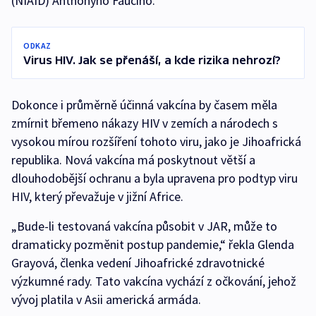
(NIAID) Anthonyho Fauciho.
ODKAZ
Virus HIV. Jak se přenáší, a kde rizika nehrozí?
Dokonce i průměrně účinná vakcína by časem měla
zmírnit břemeno nákazy HIV v zemích a národech s
vysokou mírou rozšíření tohoto viru, jako je Jihoafrická
republika. Nová vakcína má poskytnout větší a
dlouhodobější ochranu a byla upravena pro podtyp viru
HIV, který převažuje v jižní Africe.
„Bude-li testovaná vakcína působit v JAR, může to
dramaticky pozměnit postup pandemie,“ řekla Glenda
Grayová, členka vedení Jihoafrické zdravotnické
výzkumné rady. Tato vakcína vychází z očkování, jehož
vývoj platila v Asii americká armáda.