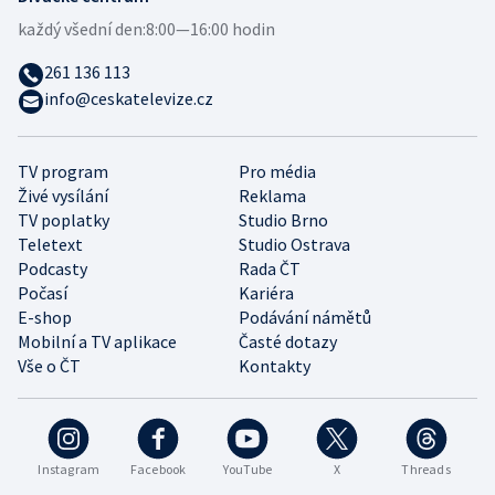
každý všední den:
8:00—16:00 hodin
261 136 113
info@ceskatelevize.cz
TV program
Pro média
Živé vysílání
Reklama
TV poplatky
Studio Brno
Teletext
Studio Ostrava
Podcasty
Rada ČT
Počasí
Kariéra
E-shop
Podávání námětů
Mobilní a TV aplikace
Časté dotazy
Vše o ČT
Kontakty
Instagram
Facebook
YouTube
X
Threads