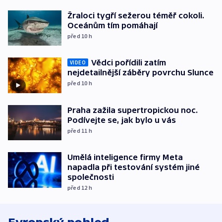
Žraloci tygří sežerou téměř cokoli.
Oceánům tím pomáhají
před 10
h
Vědci pořídili zatím
VIDEO
nejdetailnější záběry povrchu Slunce
před 10
h
Praha zažila supertropickou noc.
Podívejte se, jak bylo u vás
před 11
h
Umělá inteligence firmy Meta
napadla při testování systém jiné
společnosti
před 12
h