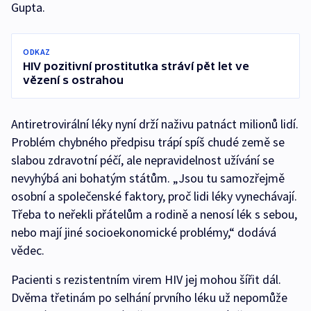
Gupta.
ODKAZ
HIV pozitivní prostitutka stráví pět let ve
vězení s ostrahou
Antiretrovirální léky nyní drží naživu patnáct milionů lidí.
Problém chybného předpisu trápí spíš chudé země se
slabou zdravotní péčí, ale nepravidelnost užívání se
nevyhýbá ani bohatým státům. „Jsou tu samozřejmě
osobní a společenské faktory, proč lidi léky vynechávají.
Třeba to neřekli přátelům a rodině a nenosí lék s sebou,
nebo mají jiné socioekonomické problémy,“ dodává
vědec.
Pacienti s rezistentním virem HIV jej mohou šířit dál.
Dvěma třetinám po selhání prvního léku už nepomůže