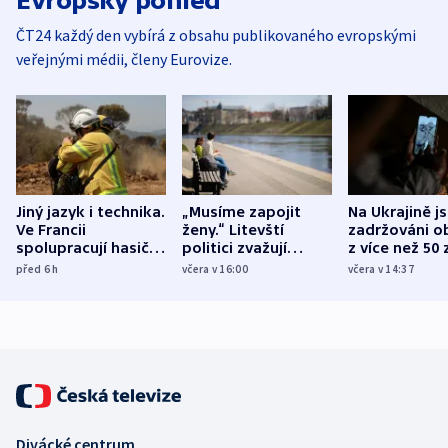
Evropský pohled
ČT24 každý den vybírá z obsahu publikovaného evropskými
veřejnými médii, členy Eurovize.
Jiný jazyk i technika.
„Musíme zapojit
Na Ukrajině j
Ve Francii
ženy.“ Litevští
zadržováni o
spolupracují hasiči z
politici zvažují
z více než 50 
různých zemí
dohodu o
Bojovali na s
před 6
h
včera v 16:00
včera v 14:37
demografii
Ruska
Divácké centrum