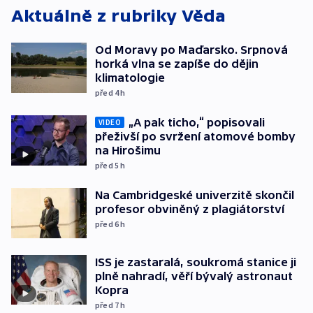
Aktuálně z rubriky
Věda
Od Moravy po Maďarsko. Srpnová
horká vlna se zapíše do dějin
klimatologie
před 4
h
„A pak ticho,“ popisovali
VIDEO
přeživší po svržení atomové bomby
na Hirošimu
před 5
h
Na Cambridgeské univerzitě skončil
profesor obviněný z plagiátorství
před 6
h
ISS je zastaralá, soukromá stanice ji
plně nahradí, věří bývalý astronaut
Kopra
před 7
h