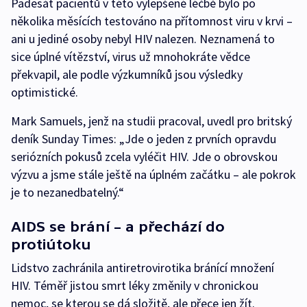
Padesát pacientů v této vylepšené léčbě bylo po
několika měsících testováno na přítomnost viru v krvi –
ani u jediné osoby nebyl HIV nalezen. Neznamená to
sice úplné vítězství, virus už mnohokráte vědce
překvapil, ale podle výzkumníků jsou výsledky
optimistické.
Mark Samuels, jenž na studii pracoval, uvedl pro britský
deník Sunday Times: „Jde o jeden z prvních opravdu
seriózních pokusů zcela vyléčit HIV. Jde o obrovskou
výzvu a jsme stále ještě na úplném začátku – ale pokrok
je to nezanedbatelný.“
AIDS se brání – a přechází do
protiútoku
Lidstvo zachránila antiretrovirotika bránící množení
HIV. Téměř jistou smrt léky změnily v chronickou
nemoc, se kterou se dá složitě, ale přece jen žít.