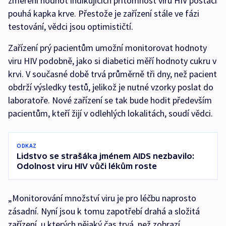
změření hodnot indikujících přítomnost viru HIV postačí
pouhá kapka krve. Přestože je zařízení stále ve fázi
testování, vědci jsou optimističtí.
Zařízení prý pacientům umožní monitorovat hodnoty
viru HIV podobně, jako si diabetici měří hodnoty cukru v
krvi. V současné době trvá průměrně tři dny, než pacient
obdrží výsledky testů, jelikož je nutné vzorky poslat do
laboratoře. Nové zařízení se tak bude hodit především
pacientům, kteří žijí v odlehlých lokalitách, soudí vědci.
ODKAZ
Lidstvo se strašáka jménem AIDS nezbavilo:
Odolnost viru HIV vůči lékům roste
„Monitorování množství viru je pro léčbu naprosto
zásadní. Nyní jsou k tomu zapotřebí drahá a složitá
zařízení, u kterých nějaký čas trvá, než zobrazí