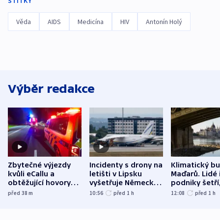
ŠTÍTKY
Věda
AIDS
Medicína
HIV
Antonín Holý
Výběr redakce
Zbytečné výjezdy
Incidenty s drony na
Klimatický b
kvůli eCallu a
letišti v Lipsku
Maďarů. Lidé 
obtěžující hovory
vyšetřuje Německo
podniky šetří
zdržují záchranáře
jako úmyslný pokus
omezuje se d
před 38
m
10:56
před 1
h
12:08
před 1
h
o způsobení
i svícení
exploze