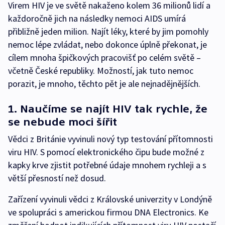
Virem HIV je ve světě nakaženo kolem 36 milionů lidí a
každoročně jich na následky nemoci AIDS umírá
přibližně jeden milion. Najít léky, které by jim pomohly
nemoc lépe zvládat, nebo dokonce úplně překonat, je
cílem mnoha špičkových pracovišť po celém světě –
včetně České republiky. Možností, jak tuto nemoc
porazit, je mnoho, těchto pět je ale nejnadějnějších.
1. Naučíme se najít HIV tak rychle, že
se nebude moci šířit
Vědci z Británie vyvinuli nový typ testování přítomnosti
viru HIV. S pomocí elektronického čipu bude možné z
kapky krve zjistit potřebné údaje mnohem rychleji a s
větší přesností než dosud.
Zařízení vyvinuli vědci z Královské univerzity v Londýně
ve spolupráci s americkou firmou DNA Electronics. Ke