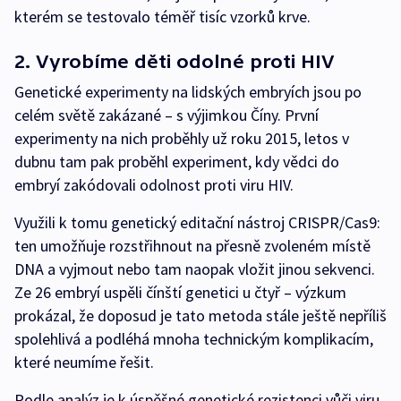
kterém se testovalo téměř tisíc vzorků krve.
2. Vyrobíme děti odolné proti HIV
Genetické experimenty na lidských embryích jsou po
celém světě zakázané – s výjimkou Číny. První
experimenty na nich proběhly už roku 2015, letos v
dubnu tam pak proběhl experiment, kdy vědci do
embryí zakódovali odolnost proti viru HIV.
Využili k tomu genetický editační nástroj CRISPR/Cas9:
ten umožňuje rozstřihnout na přesně zvoleném místě
DNA a vyjmout nebo tam naopak vložit jinou sekvenci.
Ze 26 embryí uspěli čínští genetici u čtyř – výzkum
prokázal, že doposud je tato metoda stále ještě nepříliš
spolehlivá a podléhá mnoha technickým komplikacím,
které neumíme řešit.
Podle analýz je k úspěšné genetické rezistenci vůči viru