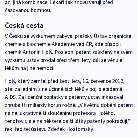
ani jiná kombinace. Lékaři tak znovu varují před
časovanou bombou.
Česká cesta
V Česku se výzkumem zabýval pražský Ústav organické
chemie a biochemie Akademie věd ČR, kde působil
chemik Antonín Holý. Poslední patent založený na svém
výzkumu ústav prodal před třemi lety, dál se věnuje
lékům na jiné nemoci.
Holý, který zemřel před šesti lety, 16. července 2012,
stál za jedním z nejúčinnějších léků v boji s epidemií
AIDS. Za licenční poplatky a patenty ústav inkasoval
zhruba tři miliardy korun ročně. „V květnu doběhl patent
na nejlukrativnější sloučeninu profesora Holého,
tenofovir, ale na některé další látky patenty pokračují,“
řekl ředitel ústavu Zdeňek Hostomský.