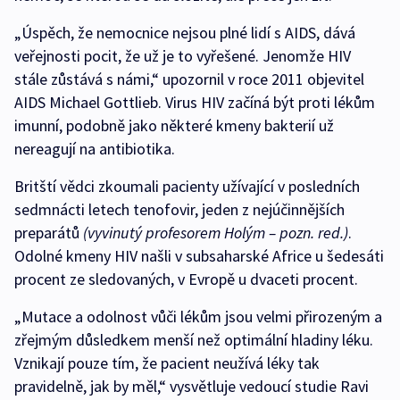
„Úspěch, že nemocnice nejsou plné lidí s AIDS, dává
veřejnosti pocit, že už je to vyřešené. Jenomže HIV
stále zůstává s námi,“ upozornil v roce 2011 objevitel
AIDS Michael Gottlieb. Virus HIV začíná být proti lékům
imunní, podobně jako některé kmeny bakterií už
nereagují na antibiotika.
Britští vědci zkoumali pacienty užívající v posledních
sedmnácti letech tenofovir, jeden z nejúčinnějších
preparátů
(vyvinutý profesorem Holým – pozn. red.)
.
Odolné kmeny HIV našli v subsaharské Africe u šedesáti
procent ze sledovaných, v Evropě u dvaceti procent.
„Mutace a odolnost vůči lékům jsou velmi přirozeným a
zřejmým důsledkem menší než optimální hladiny léku.
Vznikají pouze tím, že pacient neužívá léky tak
pravidelně, jak by měl,“ vysvětluje vedoucí studie Ravi