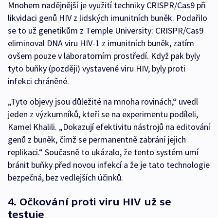
Mnohem nadějnější je využití techniky CRISPR/Cas9 při
likvidaci genů HIV z lidských imunitních buněk. Podařilo
se to už genetikům z Temple University: CRISPR/Cas9
eliminoval DNA viru HIV-1 z imunitních buněk, zatím
ovšem pouze v laboratorním prostředí. Když pak byly
tyto buňky (později) vystavené viru HIV, byly proti
infekci chráněné.
„Tyto objevy jsou důležité na mnoha rovinách,“ uvedl
jeden z výzkumníků, kteří se na experimentu podíleli,
Kamel Khalili. „Dokazují efektivitu nástrojů na editování
genů z buněk, čímž se permanentně zabrání jejich
replikaci.“ Současně to ukázalo, že tento systém umí
bránit buňky před novou infekcí a že je tato technologie
bezpečná, bez vedlejších účinků.
4. Očkování proti viru HIV už se
testuje