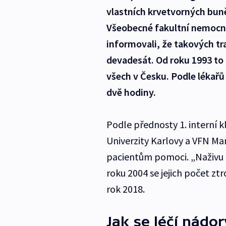
vlastních krvetvorných buně
Všeobecné fakultní nemocni
informovali, že takových t
devadesát. Od roku 1993 to 
všech v Česku. Podle lékařů
dvě hodiny.
Podle přednosty 1. interní k
Univerzity Karlovy a VFN Ma
pacientům pomoci. „Naživu (
roku 2004 se jejich počet ztr
rok 2018.
Jak se léčí nádor