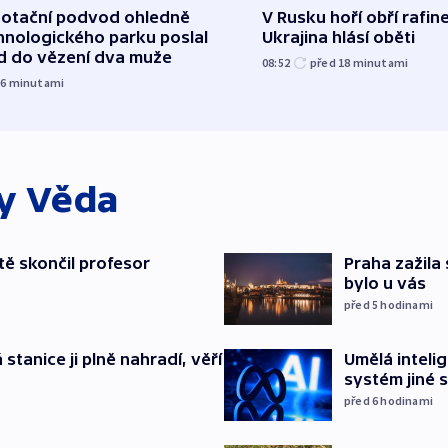
dotační podvod ohledně
V Rusku hoří obří rafine
hnologického parku poslal
Ukrajina hlásí oběti
d do vězení dva muže
08:52
před 18
minutami
16
minutami
ky
Věda
ě skončil profesor
Praha zažila 
bylo u vás
před 5
hodinami
stanice ji plně nahradí, věří
Umělá inteli
systém jiné 
před 6
hodinami