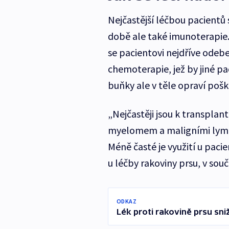
Nejčastější léčbou pacientů
době ale také imunoterapie.
se pacientovi nejdříve odebe
chemoterapie, jež by jiné p
buňky ale v těle opraví poš
„Nejčastěji jsou k transpla
myelomem a maligními lymfo
Méně časté je využití u pacie
u léčby rakoviny prsu, v so
ODKAZ
Lék proti rakovině prsu sni