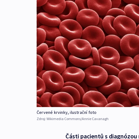
Červené krvinky, ilustrační foto
Zdroj:
Wikimedia Commons/Annie Cavanagh
Části pacientů s diagnózou 