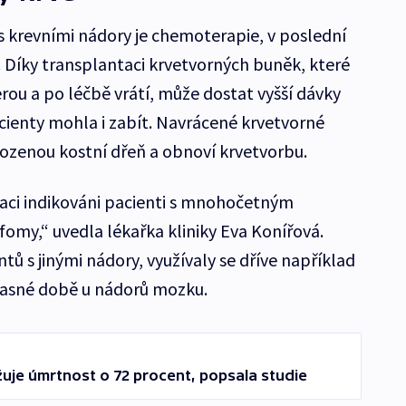
 s krevními nádory je chemoterapie, v poslední
 Díky transplantaci krvetvorných buněk, které
rou a po léčbě vrátí, může dostat vyšší dávky
acienty mohla i zabít. Navrácené krvetvorné
kozenou kostní dřeň a obnoví krvetvorbu.
ntaci indikováni pacienti s mnohočetným
my,“ uvedla lékařka kliniky Eva Konířová.
ntů s jinými nádory, využívaly se dříve například
učasné době u nádorů mozku.
žuje úmrtnost o 72 procent, popsala studie