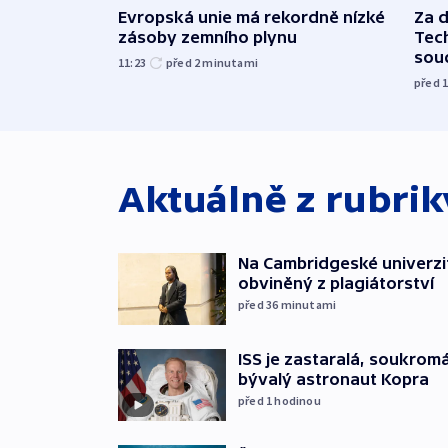
Evropská unie má rekordně nízké
Za 
zásoby zemního plynu
Tec
sou
11:23
před 2
minutami
před 
Aktuálně z rubri
Na Cambridgeské univerzit
obviněný z plagiátorství
před 36
minutami
ISS je zastaralá, soukromá 
bývalý astronaut Kopra
před 1
hodinou