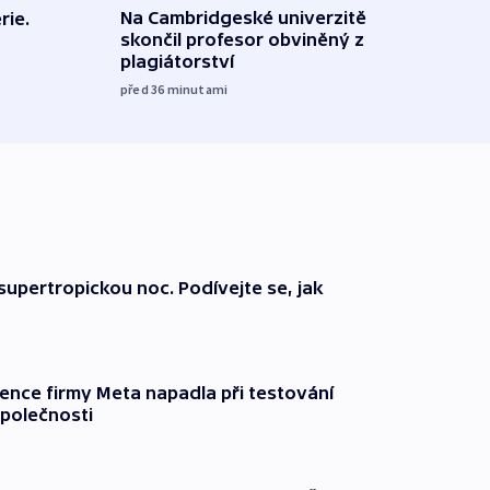
Na Cambridgeské univerzitě
rie.
Letad
skončil profesor obviněný z
našel
plagiátorství
píší 
před 36
minutami
10:56
supertropickou noc. Podívejte se, jak
gence firmy Meta napadla při testování
společnosti