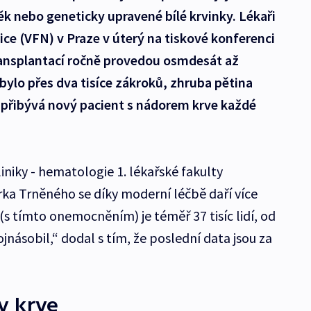
k nebo geneticky upravené bílé krvinky. Lékaři
ce (VFN) v Praze v úterý na tiskové konferenci
ransplantací ročně provedou osmdesát až
bylo přes dva tisíce zákroků, zhruba pětina
 přibývá nový pacient s nádorem krve každé
liniky - hematologie 1. lékařské fakulty
rka Trněného se díky moderní léčbě daří více
s tímto onemocněním) je téměř 37 tisíc lidí, od
ojnásobil,“ dodal s tím, že poslední data jsou za
y krve