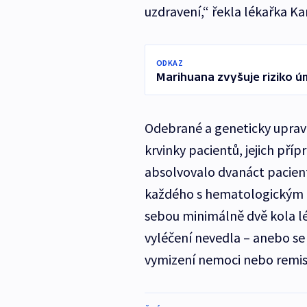
uzdravení,“ řekla lékařka K
ODKAZ
Marihuana zvyšuje riziko úm
Odebrané a geneticky uprave
krvinky pacientů, jejich příp
absolvovalo dvanáct pacient
každého s hematologickým o
sebou minimálně dvě kola l
vyléčení nevedla – anebo se 
vymizení nemoci nebo remisi