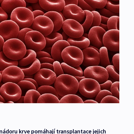
nádoru krve pomáhají transplantace jejich