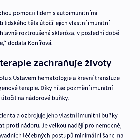
ohou pomoci i lidem s autoimunitními
lidského těla útočí jejich vlastní imunitní
 hlavně roztroušená skleróza, v poslední době
,“ dodala Konířová.
terapie zachraňuje životy
spolu s Ústavem hematologie a krevní transfuze
genové terapie. Díky ní se pozmění imunitní
útočil na nádorové buňky.
ienta a ozbrojuje jeho vlastní imunitní buňky
at proti nádoru. Je velkou nadějí pro nemocné,
osavadních léčebných postupů minimální šanci na