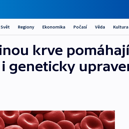
Svět
Regiony
Ekonomika
Počasí
Věda
Kultura
inou krve pomáhaj
 i geneticky uprav