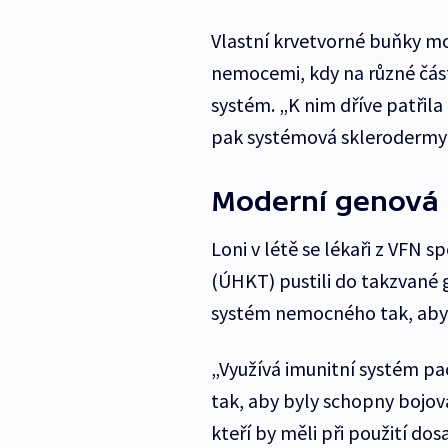
Vlastní krvetvorné buňky m
nemocemi, kdy na různé části 
systém. „K nim dříve patřila
pak systémová sklerodermye
Moderní genová 
Loni v létě se lékaři z VFN 
(ÚHKT) pustili do takzvané 
systém nemocného tak, aby 
„Využívá imunitní systém pac
tak, aby byly schopny bojov
kteří by měli při použití d