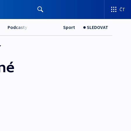
ČT
Podcasty
Sport
SLEDOVAT
í
ené