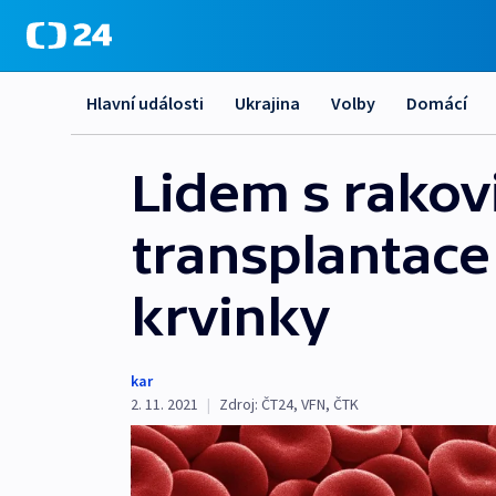
Hlavní události
Ukrajina
Volby
Domácí
Lidem s rakov
transplantace
krvinky
kar
2. 11. 2021
|
Zdroj:
ČT24
,
VFN
,
ČTK