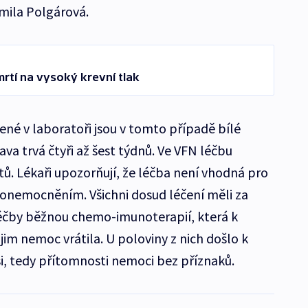
amila Polgárová.
rtí na vysoký krevní tlak
né v laboratoři jsou v tomto případě bílé
rava trvá čtyři až šest týdnů. Ve VFN léčbu
ů. Lékaři upozorňují, že léčba není vhodná pro
nemocněním. Všichni dosud léčení měli za
éčby běžnou chemo-imunoterapií, která k
jim nemoc vrátila. U poloviny z nich došlo k
, tedy přítomnosti nemoci bez příznaků.