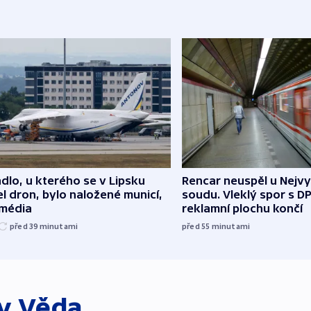
dlo, u kterého se v Lipsku
Rencar neuspěl u Nejv
l dron, bylo naložené municí,
soudu. Vleklý spor s D
 média
reklamní plochu končí
před 39
minutami
před 55
minutami
ky
Věda