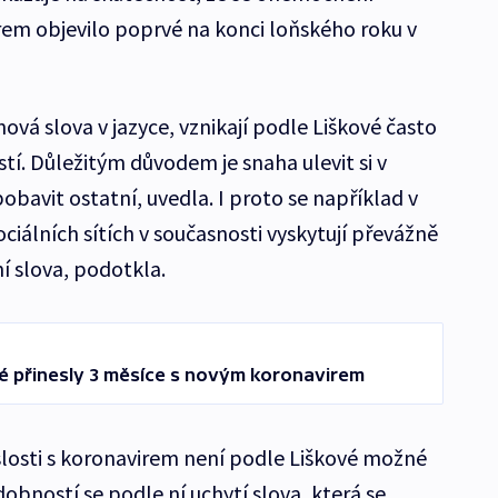
m objevilo poprvé na konci loňského roku v
vá slova v jazyce, vznikají podle Liškové často
tí. Důležitým důvodem je snaha ulevit si v
obavit ostatní, uvedla. I proto se například v
iálních sítích v současnosti vyskytují převážně
í slova, podotkla.
é přinesly 3 měsíce s novým koronavirem
slosti s koronavirem není podle Liškové možné
obností se podle ní uchytí slova, která se