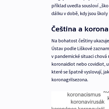
příklad uvedla sousloví „šk
dálku v době, kdy jsou školy 
Čeština a korona
Na bohatost češtiny ukazuj
Ústav podle Liškové zaznam
v pandemické situaci chová 
koronaidiot nebo covidiot, u
které se špatně vyslovují, 
koronagrilsezona.