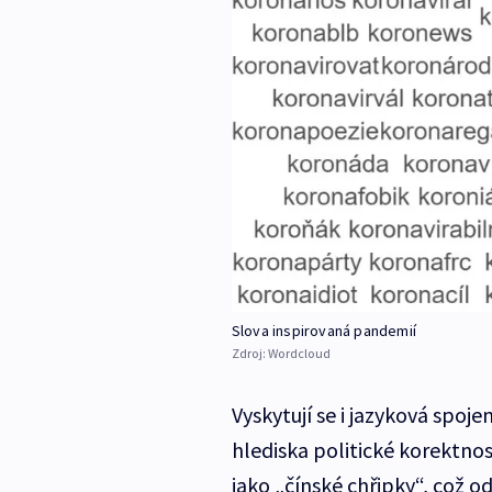
Slova inspirovaná pandemií
Zdroj:
Wordcloud
Vyskytují se i jazyková spoj
hlediska politické korektno
jako „čínské chřipky“, což 