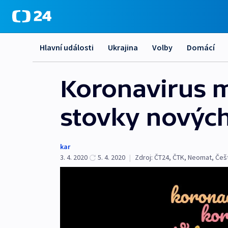
Hlavní události
Ukrajina
Volby
Domácí
Koronavirus m
stovky nových 
kar
3. 4. 2020
5. 4. 2020
|
Zdroj:
ČT24
,
ČTK
,
Neomat
,
Češt