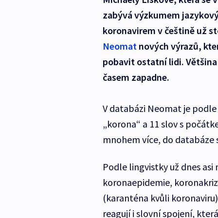
zabývá výzkumem jazykových
koronavirem v češtině už s
Neomat
nových výrazů, kter
pobavit ostatní lidi. Většin
časem zapadne.
V databázi Neomat je podle 
„korona“ a 11 slov s počátk
mnohem více, do databáze s
Podle lingvistky už dnes asi
koronaepidemie, koronakriz
(karanténa kvůli koronaviru)
reagují i slovní spojení, kte