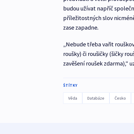
budou užívat napříč společno
příležitostných slov nicmé
zase zapadne.
„Nebude třeba vařit rouškov
roušky) či roušičky (šičky r
zavěšení roušek zdarma),“ u
ŠTÍTKY
Věda
Databáze
Česko