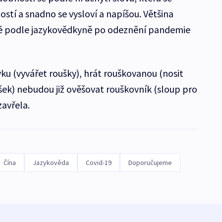
stí a snadno se vysloví a napíšou. Většina
ně podle jazykovědkyně po odeznění pandemie
ku (vyvářet roušky), hrát rouškovanou (nosit
oušek) nebudou již ověšovat rouškovník (sloup pro
zavřela.
Čína
Jazykověda
Covid-19
Doporučujeme