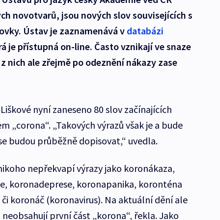
 novotvarů, jsou nových slov souvisejících s
tovky. Ústav je zaznamenává v
databázi
á je přístupná on-line. Často vznikají ve snaze
a z nich ale zřejmě po odeznění nákazy zase
Liškové nyní zaneseno 80 slov začínajících
em „corona“. „Takových výrazů však je a bude
e budou průběžně dopisovat,“ uvedla.
 nikoho nepřekvapí výrazy jako koronákaza,
e, koronadeprese, koronapanika, koronténa
 či koronáč (koronavirus). Na aktuální dění ale
rá neobsahují první část „korona“, řekla. Jako