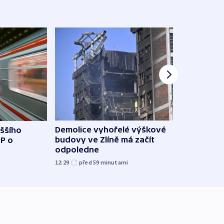
Demolice vyhořelé výškové
yššího
Povod
budovy ve Zlíně má začít
PP o
od z
odpoledne
přes 
12:29
před 59
minutami
před 1