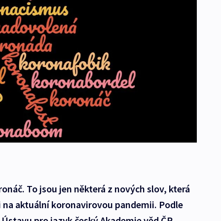
onáč. To jsou jen některá z nových slov, která
ci na aktuální koronavirovou pandemii. Podle
v Ústavu pro jazyk český Akademie věd ČR