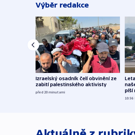
Výběr redakce
Izraelský osadník čelí obvinění ze
Leta
zabití palestinského aktivisty
naše
píší
před 20
minutami
10:56
Aktuálně z rubri