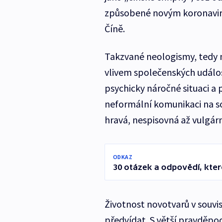
způsobené novým koronavire
Číně.
Takzvané neologismy, tedy no
vlivem společenských událos
psychicky náročné situaci a p
neformální komunikaci na soc
hravá, nespisovná až vulgárn
ODKAZ
30 otázek a odpovědí, kter
Životnost novotvarů v souvi
předvídat. S větší pravděpod