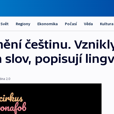
Svět
Regiony
Ekonomika
Počasí
Věda
Kultura
ění češtinu. Vznikl
slov, popisují lingv
ina 2.0