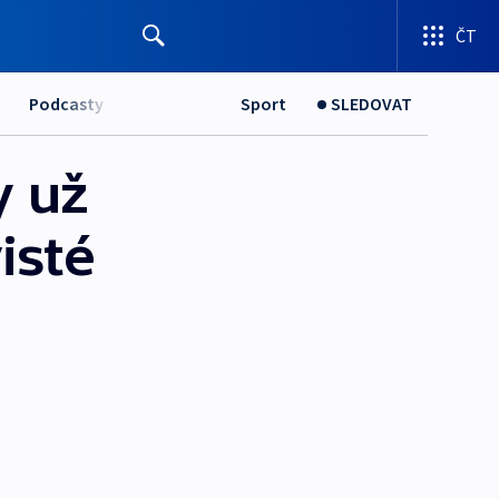
ČT
Podcasty
Sport
SLEDOVAT
y už
isté