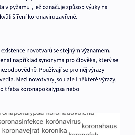
ola v pyžamu“, jež označuje způsob výuky na
kvůli šíření koronaviru zavřené.
e existence novotvarů se stejným významem.
enal například synonyma pro člověka, který se
nezodpovědně. Používají se pro něj výrazy
vedla. Mezi novotvary jsou ale i některé výrazy,
jako třeba koronapokalypsa nebo