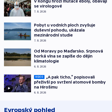
V Kongu hrozí mutace eboly, obávají
se virologové
7. 8. 2026
Pobyt u vodních ploch zvyšuje
duševní pohodu, ukázala
mezinárodní studie
7. 8. 2026
Od Moravy po Maďarsko. Srpnová
horká vlna se zapíše do dějin
klimatologie
6. 8. 2026
„A pak ticho,“ popisovali
VIDEO
přeživší po svržení atomové bomby
na Hirošimu
6. 8. 2026
Evropský pohled