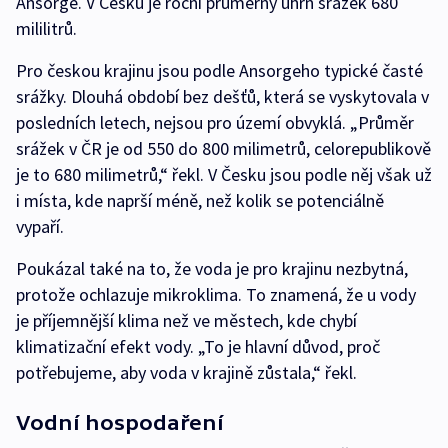
Ansorge. V Česku je roční průměrný úhrn srážek 680
mililitrů.
Pro českou krajinu jsou podle Ansorgeho typické časté
srážky. Dlouhá období bez dešťů, která se vyskytovala v
posledních letech, nejsou pro území obvyklá. „Průměr
srážek v ČR je od 550 do 800 milimetrů, celorepublikově
je to 680 milimetrů,“ řekl. V Česku jsou podle něj však už
i místa, kde naprší méně, než kolik se potenciálně
vypaří.
Poukázal také na to, že voda je pro krajinu nezbytná,
protože ochlazuje mikroklima. To znamená, že u vody
je příjemnější klima než ve městech, kde chybí
klimatizační efekt vody. „To je hlavní důvod, proč
potřebujeme, aby voda v krajině zůstala,“ řekl.
Vodní hospodaření