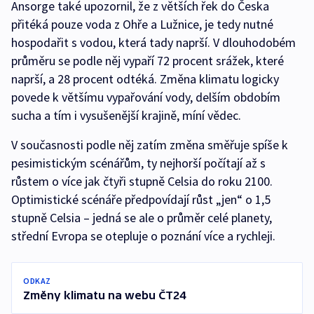
Ansorge také upozornil, že z větších řek do Česka
přitéká pouze voda z Ohře a Lužnice, je tedy nutné
hospodařit s vodou, která tady naprší. V dlouhodobém
průměru se podle něj vypaří 72 procent srážek, které
naprší, a 28 procent odtéká. Změna klimatu logicky
povede k většímu vypařování vody, delším obdobím
sucha a tím i vysušenější krajině, míní vědec.
V současnosti podle něj zatím změna směřuje spíše k
pesimistickým scénářům, ty nejhorší počítají až s
růstem o více jak čtyři stupně Celsia do roku 2100.
Optimistické scénáře předpovídají růst „jen“ o 1,5
stupně Celsia – jedná se ale o průměr celé planety,
střední Evropa se otepluje o poznání více a rychleji.
ODKAZ
Změny klimatu na webu ČT24