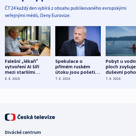
ČT24 každý den vybírá z obsahu publikovaného evropskými
veřejnými médii, členy Eurovize.
Falešní „lékaři“
Spekulace o
Pobyt u vodn
vytvoření AI šíří
přímém ruském
ploch zvyšuje
mezi staršími
útoku jsou pošetilé,
duševní poho
Poláky nebezpečné
míní estonský
ukázala
8. 8. 2026
7. 8. 2026
7. 8. 2026
zdravotní rady
bezpečnostní
mezinárodní 
expert
Divácké centrum