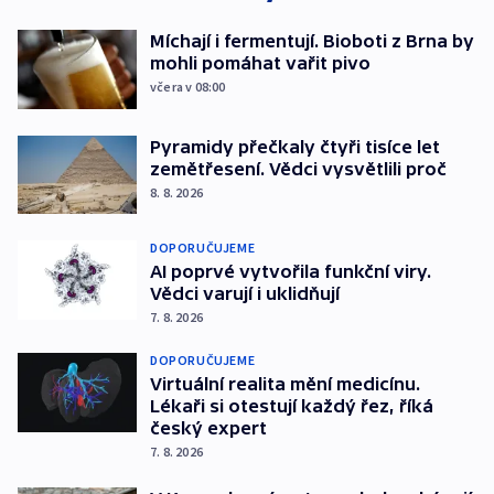
Míchají i fermentují. Bioboti z Brna by
mohli pomáhat vařit pivo
včera v 08:00
Pyramidy přečkaly čtyři tisíce let
zemětřesení. Vědci vysvětlili proč
8. 8. 2026
DOPORUČUJEME
AI poprvé vytvořila funkční viry.
Vědci varují i uklidňují
7. 8. 2026
DOPORUČUJEME
Virtuální realita mění medicínu.
Lékaři si otestují každý řez, říká
český expert
7. 8. 2026