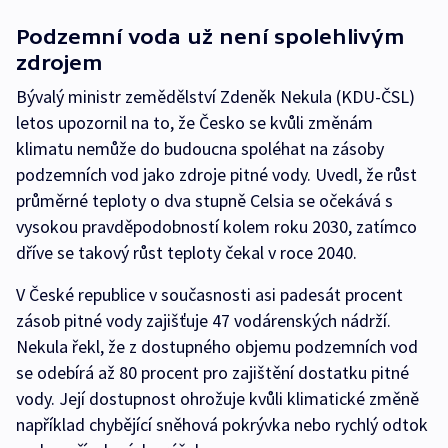
Podzemní voda už není spolehlivým
zdrojem
Bývalý ministr zemědělství Zdeněk Nekula (KDU-ČSL)
letos upozornil na to, že Česko se kvůli změnám
klimatu nemůže do budoucna spoléhat na zásoby
podzemních vod jako zdroje pitné vody. Uvedl, že růst
průměrné teploty o dva stupně Celsia se očekává s
vysokou pravděpodobností kolem roku 2030, zatímco
dříve se takový růst teploty čekal v roce 2040.
V České republice v současnosti asi padesát procent
zásob pitné vody zajišťuje 47 vodárenských nádrží.
Nekula řekl, že z dostupného objemu podzemních vod
se odebírá až 80 procent pro zajištění dostatku pitné
vody. Její dostupnost ohrožuje kvůli klimatické změně
například chybějící sněhová pokrývka nebo rychlý odtok