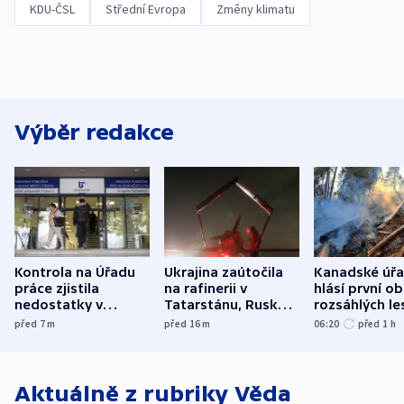
KDU-ČSL
Střední Evropa
Změny klimatu
Výběr redakce
Kontrola na Úřadu
Ukrajina zaútočila
Kanadské úř
práce zjistila
na rafinerii v
hlásí první o
nedostatky v
Tatarstánu, Rusko
rozsáhlých le
účetnictví za 5,6
bombardovalo
požárů
před 7
m
před 16
m
06:20
před 1
h
miliardy
Sumy
Aktuálně z rubriky
Věda