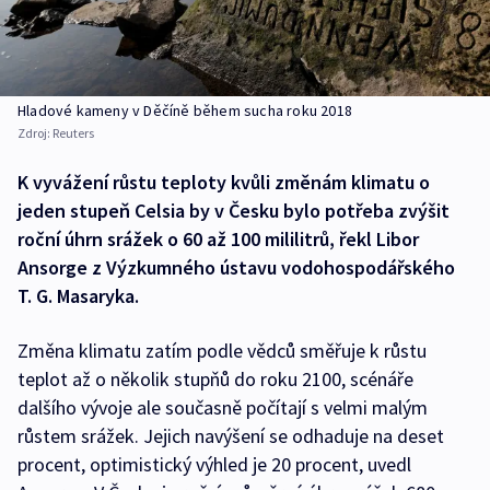
Hladové kameny v Děčíně během sucha roku 2018
Zdroj:
Reuters
K vyvážení růstu teploty kvůli změnám klimatu o
jeden stupeň Celsia by v Česku bylo potřeba zvýšit
roční úhrn srážek o 60 až 100 mililitrů, řekl Libor
Ansorge z Výzkumného ústavu vodohospodářského
T. G. Masaryka.
Změna klimatu zatím podle vědců směřuje k růstu
teplot až o několik stupňů do roku 2100, scénáře
dalšího vývoje ale současně počítají s velmi malým
růstem srážek. Jejich navýšení se odhaduje na deset
procent, optimistický výhled je 20 procent, uvedl