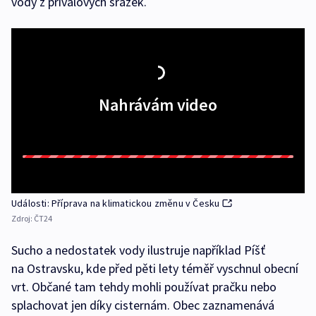
vody z přívalových srážek.
Nahrávám video
Události: Příprava na klimatickou změnu v Česku
Zdroj:
ČT24
Sucho a nedostatek vody ilustruje například Píšť
na Ostravsku, kde před pěti lety téměř vyschnul obecní
vrt. Občané tam tehdy mohli používat pračku nebo
splachovat jen díky cisternám. Obec zaznamenává