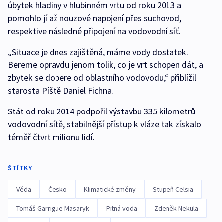
úbytek hladiny v hlubinném vrtu od roku 2013 a
pomohlo jí až nouzové napojení přes suchovod,
respektive následné připojení na vodovodní síť.
„Situace je dnes zajištěná, máme vody dostatek.
Bereme opravdu jenom tolik, co je vrt schopen dát, a
zbytek se dobere od oblastního vodovodu,“ přiblížil
starosta Píště Daniel Fichna.
Stát od roku 2014 podpořil výstavbu 335 kilometrů
vodovodní sítě, stabilnější přístup k vláze tak získalo
téměř čtvrt milionu lidí.
ŠTÍTKY
Věda
Česko
Klimatické změny
Stupeň Celsia
Tomáš Garrigue Masaryk
Pitná voda
Zdeněk Nekula