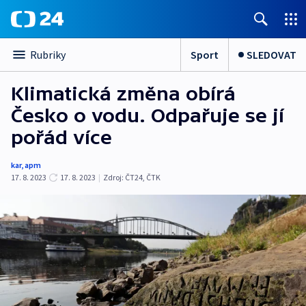
Sport
SLEDOVAT
Rubriky
Klimatická změna obírá
Česko o vodu. Odpařuje se jí
pořád více
kar
,
apm
17. 8. 2023
17. 8. 2023
|
Zdroj:
ČT24
,
ČTK