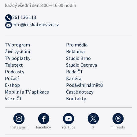
každý všední den:
8:00—16:00 hodin
261 136 113
info@ceskatelevize.cz
TV program
Pro média
Živé vysílání
Reklama
TV poplatky
Studio Brno
Teletext
Studio Ostrava
Podcasty
Rada ČT
Počasí
Kariéra
E-shop
Podávání námětů
Mobilní a TV aplikace
Časté dotazy
Vše o ČT
Kontakty
Instagram
Facebook
YouTube
X
Threads