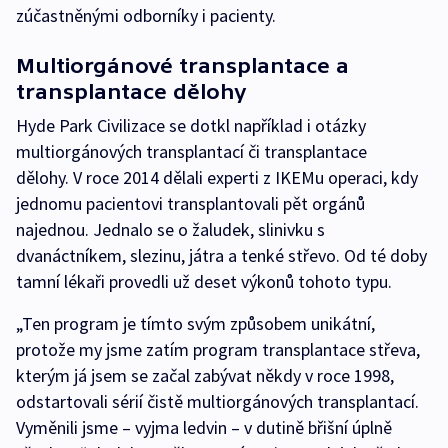
zúčastněnými odborníky i pacienty.
Multiorgánové transplantace a
transplantace dělohy
Hyde Park Civilizace se dotkl například i otázky
multiorgánových transplantací či transplantace
dělohy. V roce 2014 dělali experti z IKEMu operaci, kdy
jednomu pacientovi transplantovali pět orgánů
najednou. Jednalo se o žaludek, slinivku s
dvanáctníkem, slezinu, játra a tenké střevo. Od té doby
tamní lékaři provedli už deset výkonů tohoto typu.
„Ten program je tímto svým způsobem unikátní,
protože my jsme zatím program transplantace střeva,
kterým já jsem se začal zabývat někdy v roce 1998,
odstartovali sérií čistě multiorgánových transplantací.
Vyměnili jsme – vyjma ledvin – v dutině břišní úplně