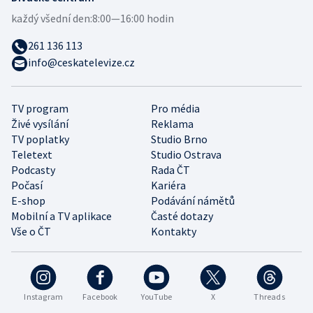
každý všední den:
8:00—16:00 hodin
261 136 113
info@ceskatelevize.cz
TV program
Pro média
Živé vysílání
Reklama
TV poplatky
Studio Brno
Teletext
Studio Ostrava
Podcasty
Rada ČT
Počasí
Kariéra
E-shop
Podávání námětů
Mobilní a TV aplikace
Časté dotazy
Vše o ČT
Kontakty
Instagram
Facebook
YouTube
X
Threads