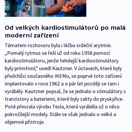
Od velkých kardiostimulátorů po malá
moderní zařízení
Tématem rozhovoru byla i léčba srdeční arytmie.
„Pomalý rytmus se řeší už od roku 1958 pomocí
kardiostimulátoru, jenže tehdejší kardiostimulátory
byly primitivní,“ uvedl Kautzner. V ústavech, které byly
předchůci současného IKEMu, se poprvé toto zařízení
implantovalo v roce 1962 a o pár let později se tam i
vyráběly. Kautzner popsal, že se jednalo o stimulátory s
tranzistory a bateriemi, které byly zality do pryskyřice.
Poté převzala výrobu Tesla, která vyráběla už o něco
pokročilejší modely. Stále se však jednalo o velké a
objemné přístroje.