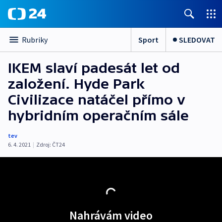
Sport
SLEDOVAT
Rubriky
IKEM slaví padesát let od
založení. Hyde Park
Civilizace natáčel přímo v
hybridním operačním sále
tev
6. 4. 2021
|
Zdroj:
ČT24
Nahrávám video