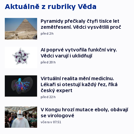
Aktuálně z rubriky
Věda
Pyramidy přečkaly čtyři tisíce let
zemětřesení. Vědci vysvětlili proč
před 2
h
AI poprvé vytvořila funkční viry.
Vědci varují i uklidňují
před 20
h
Virtuální realita mění medicínu.
Lékaři si otestují každý řez, říká
český expert
před 22
h
V Kongu hrozí mutace eboly, obávají
se virologové
včera v 07:51