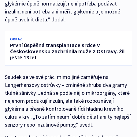
glykémie úplně normalizují, není potřeba podávat
inzulin, není potřeba ani měřit glykemie a je možné
úplně uvolnit dietu,“ dodal.
ODKAZ
První úspěšná transplantace srdce v
Československu zachránila muže z Ostravy. Žil
ještě 13 let
Saudek se ve své práci mimo jiné zaměřuje na
Langerhansovy ostrůvky – zmíněné zhruba dva gramy
tkáně slinivky. Jedná se podle něj o mikroorgány, které
nejenom produkují inzulin, ale také rozpoznávají
glykémii a přesně kontrolovaně řídí hladinu krevního
cukru v krvi. „To zatím neumí dobře dělat ani ty nejlepší
senzory nebo inzulinové pumpy,“ uvedl.