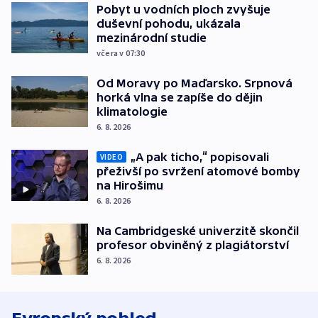
Pobyt u vodních ploch zvyšuje
duševní pohodu, ukázala
mezinárodní studie
včera v 07:30
Od Moravy po Maďarsko. Srpnová
horká vlna se zapíše do dějin
klimatologie
6. 8. 2026
„A pak ticho,“ popisovali
VIDEO
přeživší po svržení atomové bomby
na Hirošimu
6. 8. 2026
Na Cambridgeské univerzitě skončil
profesor obviněný z plagiátorství
6. 8. 2026