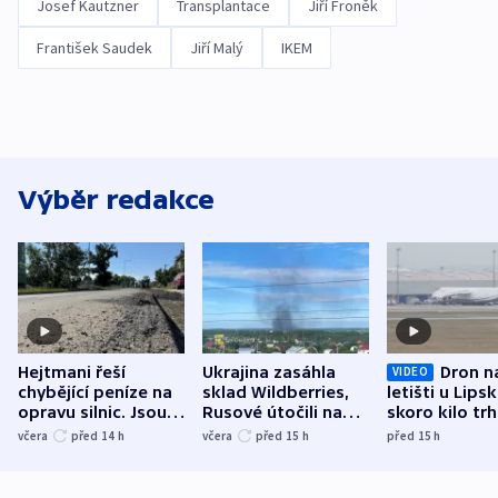
Josef Kautzner
Transplantace
Jiří Froněk
František Saudek
Jiří Malý
IKEM
Výběr redakce
Hejtmani řeší
Ukrajina zasáhla
Dron n
VIDEO
chybějící peníze na
sklad Wildberries,
letišti u Lips
opravu silnic. Jsou
Rusové útočili na
skoro kilo trh
nenárokové, namítá
trh, hasiče či
indicie ukazuj
včera
před 14
h
včera
před 15
h
před 15
h
ministerstvo
stadion
Rusko