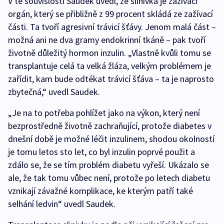
V té souvislosti Saudek uvedl, že slinivka je zažívací
orgán, který se přibližně z 99 procent skládá ze zažívací
části. Ta tvoří agresivní trávicí šťávy. Jenom malá část –
možná ani ne dva gramy endokrinní tkáně – pak tvoří
životně důležitý hormon inzulin. „Vlastně kvůli tomu se
transplantuje celá ta velká žláza, velkým problémem je
zařídit, kam bude odtékat trávicí šťáva – ta je naprosto
zbytečná,“ uvedl Saudek.
„Je na to potřeba pohlížet jako na výkon, který není
bezprostředně životně zachraňující, protože diabetes v
dnešní době je možné léčit inzulinem, shodou okolností
je tomu letos sto let, co byl inzulin poprvé použit a
zdálo se, že se tím problém diabetu vyřeší. Ukázalo se
ale, že tak tomu vůbec není, protože po letech diabetu
vznikají závažné komplikace, ke kterým patří také
selhání ledvin“ uvedl Saudek.