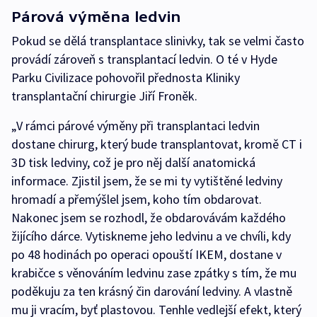
Párová výměna ledvin
Pokud se dělá transplantace slinivky, tak se velmi často
provádí zároveň s transplantací ledvin. O té v Hyde
Parku Civilizace pohovořil přednosta Kliniky
transplantační chirurgie Jiří Froněk.
„V rámci párové výměny při transplantaci ledvin
dostane chirurg, který bude transplantovat, kromě CT i
3D tisk ledviny, což je pro něj další anatomická
informace. Zjistil jsem, že se mi ty vytištěné ledviny
hromadí a přemýšlel jsem, koho tím obdarovat.
Nakonec jsem se rozhodl, že obdarovávám každého
žijícího dárce. Vytiskneme jeho ledvinu a ve chvíli, kdy
po 48 hodinách po operaci opouští IKEM, dostane v
krabičce s věnováním ledvinu zase zpátky s tím, že mu
poděkuju za ten krásný čin darování ledviny. A vlastně
mu ji vracím, byť plastovou. Tenhle vedlejší efekt, který