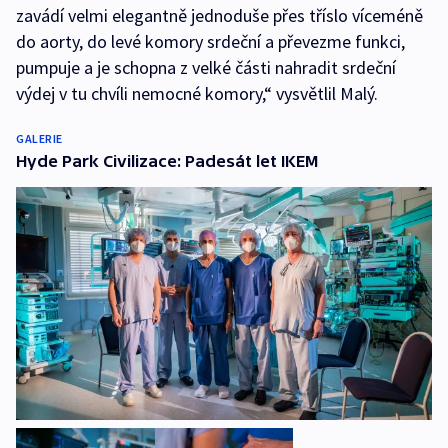
zavádí velmi elegantně jednoduše přes tříslo víceméně
do aorty, do levé komory srdeční a převezme funkci,
pumpuje a je schopna z velké části nahradit srdeční
výdej v tu chvíli nemocné komory,“ vysvětlil Malý.
GALERIE
Hyde Park Civilizace: Padesát let IKEM