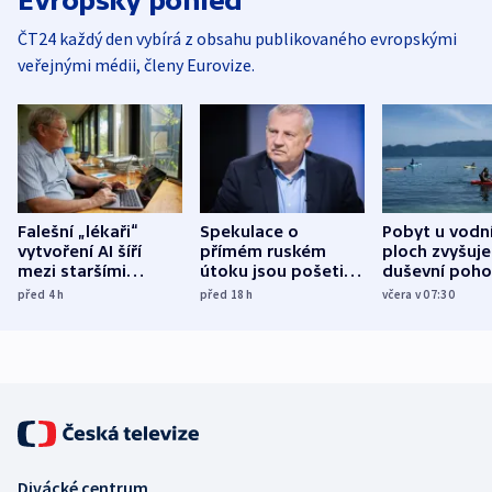
Evropský pohled
ČT24 každý den vybírá z obsahu publikovaného evropskými
veřejnými médii, členy Eurovize.
Falešní „lékaři“
Spekulace o
Pobyt u vodn
vytvoření AI šíří
přímém ruském
ploch zvyšuje
mezi staršími
útoku jsou pošetilé,
duševní poho
Poláky nebezpečné
míní estonský
ukázala
před 4
h
před 18
h
včera v 07:30
zdravotní rady
bezpečnostní
mezinárodní 
expert
Divácké centrum