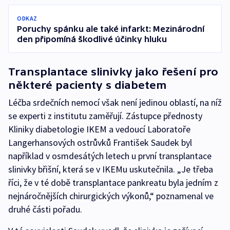
ODKAZ
Poruchy spánku ale také infarkt: Mezinárodní
den připomíná škodlivé účinky hluku
Transplantace slinivky jako řešení pro
některé pacienty s diabetem
Léčba srdečních nemocí však není jedinou oblastí, na níž
se experti z institutu zaměřují. Zástupce přednosty
Kliniky diabetologie IKEM a vedoucí Laboratoře
Langerhansových ostrůvků František Saudek byl
například v osmdesátých letech u první transplantace
slinivky břišní, která se v IKEMu uskutečnila. „Je třeba
říci, že v té době transplantace pankreatu byla jedním z
nejnáročnějších chirurgických výkonů,“ poznamenal ve
druhé části pořadu.