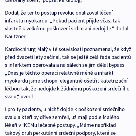
Dodal, že tento postup revolucionalizoval léčení
infarktu myokardu. „Pokud pacient přijde včas, tak
vlastně k velkému poškození srdce ani nedojde,“ dodal
Kautzner.
Kardiochirurg Malý v té souvislosti poznamenal, že když
před dvaceti lety začínal, tak se ještě celá řada pacientů
s infarktem operovala a na sálech se jim dělal bypass.
„Dnes je těchto operací relativně méně a infarkt
myokardu jsme schopni elegantně ošetřit katetrizační
léčbou tak, že nedojde k žádnému poškození srdečního
svalu,“ uvedl.
I pro ty pacienty, u nichž dojde k poškození srdečního
svalu a kteří by dříve zemřeli, už mají podle Malého
lékaři v IKEMu léčebné postupy. „Máme například
takový druh perkutánní srdeční podpory, která se