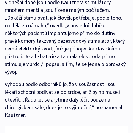
V dnešní době jsou podle Kautznera stimulátory
mnohem menší a jsou řízené malým počítačem.
„Dokáží stimulovat, jak člověk potřebuje, podle toho,
co dělá za námahu,“ uvedl. „V poslední době u
některých pacientů implantujeme přímo do dutiny
pravé komory takzvaný bezesvodový stimulátor, který
nemá elektrický svod, jímž je připojen ke klasickému
přístroji. Je zde baterie a ta malá elektroda přimo
stimuluje v srdci,“ popsal s tím, že se jedná o obrovský
vývoj.
Výhodou podle odborníků je, že v současnosti jsou
lékaři schopni podívat se do srdce, aniž by ho museli
otevřít. „Řadu let se arytmie daly léčit pouze na
chirurgickém sále, dnes je to výjimečné,“ poznamenal
Kautzner.