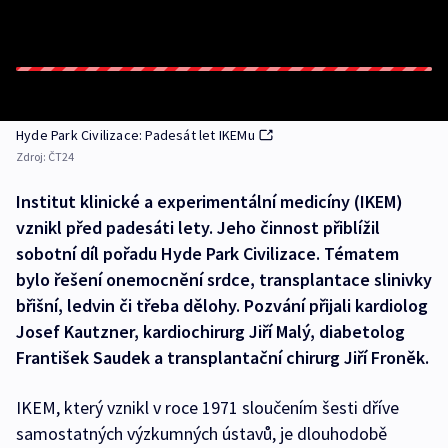
Hyde Park Civilizace: Padesát let IKEMu
Zdroj:
ČT24
Institut klinické a experimentální medicíny (IKEM)
vznikl před padesáti lety. Jeho činnost přiblížil
sobotní díl pořadu Hyde Park Civilizace. Tématem
bylo řešení onemocnění srdce, transplantace slinivky
břišní, ledvin či třeba dělohy. Pozvání přijali kardiolog
Josef Kautzner, kardiochirurg Jiří Malý, diabetolog
František Saudek a transplantační chirurg Jiří Froněk.
IKEM, který vznikl v roce 1971 sloučením šesti dříve
samostatných výzkumných ústavů, je dlouhodobě