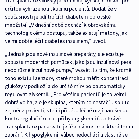
Transplantace slinivky je podle něj vynikající řešení pro
určitou vyhrazenou skupinu pacientů. Dodal, že v
současnosti je lidí trpících diabetem obrovské
množství. „V dnešní době dochází k obrovskému
technologickému postupu, takže existují metody, jak
velmi dobře léčit diabetes inzulinem,“ uvedl.
„Jednak jsou nové inzulínové preparáty, ale existuje
spousta moderních pomůcek, jako jsou inzulínová pera
nebo různé inzulínové pumpy,“ vysvětlil s tím, že kromě
toho existují senzory, které mohou měřit koncentraci
glukózy v podkoží a do určité míry poloautomaticky
regulovat glykemii. „Pro většinu pacientů je to velmi
dobrá volba, ale je skupina, kterým to nestačí. Jsou to
zejména pacienti, kteří i při této léčbě mají narušenou
kontraregulační reakci při hypoglykemii (…) Právě
transplantace pankreatu je úžasná metoda, která tomu
zabrání. K hypoglykemii vůbec nedochází a vlastně se