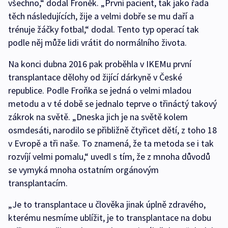
všechno,“ dodal Froněk. „První pacient, tak jako řada
těch následujících, žije a velmi dobře se mu daří a
trénuje žáčky fotbal,“ dodal. Tento typ operací tak
podle něj může lidi vrátit do normálního života.
Na konci dubna 2016 pak proběhla v IKEMu první
transplantace dělohy od žijící dárkyně v České
republice. Podle Froňka se jedná o velmi mladou
metodu a v té době se jednalo teprve o třináctý takový
zákrok na světě. „Dneska jich je na světě kolem
osmdesáti, narodilo se přibližně čtyřicet dětí, z toho 18
v Evropě a tři naše. To znamená, že ta metoda se i tak
rozvíjí velmi pomalu,“ uvedl s tím, že z mnoha důvodů
se vymyká mnoha ostatním orgánovým
transplantacím.
„Je to transplantace u člověka jinak úplně zdravého,
kterému nesmíme ublížit, je to transplantace na dobu