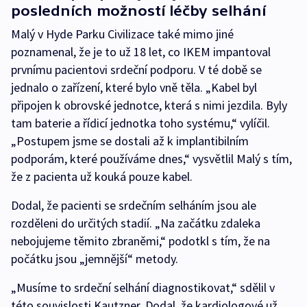
posledních možností léčby selhání
Malý v Hyde Parku Civilizace také mimo jiné
poznamenal, že je to už 18 let, co IKEM impantoval
prvnímu pacientovi srdeční podporu. V té době se
jednalo o zařízení, které bylo vně těla. „Kabel byl
připojen k obrovské jednotce, která s nimi jezdila. Byly
tam baterie a řídicí jednotka toho systému,“ vylíčil.
„Postupem jsme se dostali až k implantibilním
podporám, které používáme dnes,“ vysvětlil Malý s tím,
že z pacienta už kouká pouze kabel.
Dodal, že pacienti se srdečním selháním jsou ale
rozděleni do určitých stadií. „Na začátku zdaleka
nebojujeme těmito zbraněmi,“ podotkl s tím, že na
počátku jsou „jemnější“ metody.
„Musíme to srdeční selhání diagnostikovat,“ sdělil v
této souvislosti Kautzner. Dodal, že kardiologové už