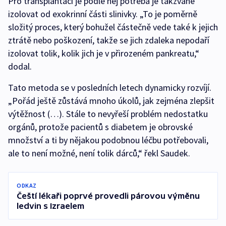
Pro transplantaci je podle něj potřeba je takzvaně
izolovat od exokrinní části slinivky. „To je poměrně
složitý proces, který bohužel částečně vede také k jejich
ztrátě nebo poškození, takže se jich zdaleka nepodaří
izolovat tolik, kolik jich je v přirozeném pankreatu,“
dodal.
Tato metoda se v posledních letech dynamicky rozvíjí.
„Pořád ještě zůstává mnoho úkolů, jak zejména zlepšit
výtěžnost (…). Stále to nevyřeší problém nedostatku
orgánů, protože pacientů s diabetem je obrovské
množství a ti by nějakou podobnou léčbu potřebovali,
ale to není možné, není tolik dárců,“ řekl Saudek.
ODKAZ
Čeští lékaři poprvé provedli párovou výměnu
ledvin s Izraelem