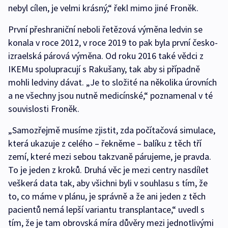
nebyl cílen, je velmi krásný,“ řekl mimo jiné Froněk.
První přeshraniční neboli řetězová výměna ledvin se
konala v roce 2012, v roce 2019 to pak byla první česko-
izraelská párová výměna. Od roku 2016 také vědci z
IKEMu spolupracují s Rakušany, tak aby si případně
mohli ledviny dávat. „Je to složité na několika úrovních
a ne všechny jsou nutně medicínské,“ poznamenal v té
souvislosti Froněk.
„Samozřejmě musíme zjistit, zda počítačová simulace,
která ukazuje z celého – řekněme – balíku z těch tří
zemí, které mezi sebou takzvaně párujeme, je pravda.
To je jeden z kroků. Druhá věc je mezi centry nasdílet
veškerá data tak, aby všichni byli v souhlasu s tím, že
to, co máme v plánu, je správně a že ani jeden z těch
pacientů nemá lepší variantu transplantace,“ uvedl s
tím, že je tam obrovská míra důvěry mezi jednotlivými