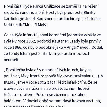
První část Hyde Parku Civilizace se zaměřila na řešení
srdečních onemocnění. Hosty byli přednosta Kliniky
kardiologie Josef Kautzner a kardiochirurg a zástupce
ředitele IKEMu Jiří Malý.
Co se týče infarktů, první koronární jednotky vznikly ve
světě v roce 1962, podotkl Kautzner. „Tady byla první v
roce 1966, což bylo podobně jako v Anglii,“ uvedl. Dodal,
že tehdy lékaři ještě infarkt myokardu moc léčit
neuměli.
„První léčba byla až v osmdesátých letech, kdy se
používaly léky, které rozpouštěly krevní sraženinu (…). V
IKEMu jsme v roce 1992 začali léčit infarkt tím, že se
otevře céva a sraženina se prošťouchne – lidově
řečeno – drátem. Potom se zúženina roztáhne
balónkem. V dnešní době se tam dává kovová výztuha,
takzvaný stent,“ popsal kardiolog.