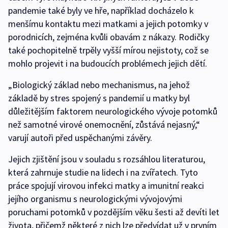
pandemie také byly ve hře, například docházelo k
menšímu kontaktu mezi matkami a jejich potomky v
porodnicích, zejména kvůli obavám z nákazy. Rodičky
také pochopitelně trpěly vyšší mírou nejistoty, což se
mohlo projevit i na budoucích problémech jejich dětí.
„Biologický základ nebo mechanismus, na jehož
základě by stres spojený s pandemií u matky byl
důležitějším faktorem neurologického vývoje potomků
než samotné virové onemocnění, zůstává nejasný,“
varují autoři před uspěchanými závěry.
Jejich zjištění jsou v souladu s rozsáhlou literaturou,
která zahrnuje studie na lidech i na zvířatech. Tyto
práce spojují virovou infekci matky a imunitní reakci
jejího organismu s neurologickými vývojovými
poruchami potomků v pozdějším věku šesti až devíti let
života, přičemž některé z nich lze předvídat už v prvním