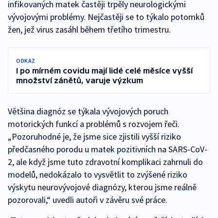
infikovaných matek častěji trpěly neurologickými
vývojovými problémy. Nejčastěji se to týkalo potomků
žen, jež virus zasáhl během třetího trimestru.
ODKAZ
I po mírném covidu mají lidé celé měsíce vyšší
množství zánětů, varuje výzkum
Většina diagnóz se týkala vývojových poruch
motorických funkcí a problémů s rozvojem řeči.
„Pozoruhodné je, že jsme sice zjistili vyšší riziko
předčasného porodu u matek pozitivních na SARS-CoV-
2, ale když jsme tuto zdravotní komplikaci zahrnuli do
modelů, nedokázalo to vysvětlit to zvýšené riziko
výskytu neurovývojové diagnózy, kterou jsme reálně
pozorovali,“ uvedli autoři v závěru své práce.