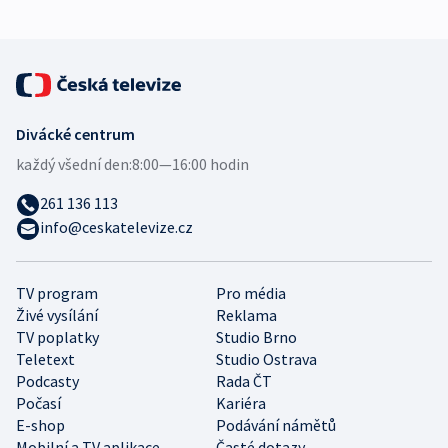
Divácké centrum
každý všední den:
8:00—16:00 hodin
261 136 113
info@ceskatelevize.cz
TV program
Pro média
Živé vysílání
Reklama
TV poplatky
Studio Brno
Teletext
Studio Ostrava
Podcasty
Rada ČT
Počasí
Kariéra
E-shop
Podávání námětů
Mobilní a TV aplikace
Časté dotazy