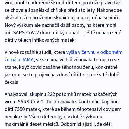
virus mohl nadměrně škodit dětem, protože právě tak
se chovala španělská chřipka před sto lety. Nakonec se
ukázalo, že ohroženou skupinou jsou zejména senioři.
Nový výzkum ale naznačil další osoby, na které mohl
mít SARS-CoV-2 dramatický dopad – ještě nenarozené
děti v tělech infikovaných matek.
V nové rozsáhlé studii, která
vyšla v červnu v odborném
žurnálu JAMA
, se skupina vědců věnovala tomu, co se
stane, když covid zasáhne těhotnou ženu, konkrétně
jak moc se to projeví na zdraví dítěte, které v té době
čekala.
Analyzovali skupinu 222 potomků matek nakažených
virem SARS-CoV-2. Tu srovnávali s kontrolní skupinou
dětí 7550 matek, které se během těhotenství covidem
nenakazily. Všem dětem bylo v době výzkumu
maximálně deset měsíců. Odborníci zjistili, že děti