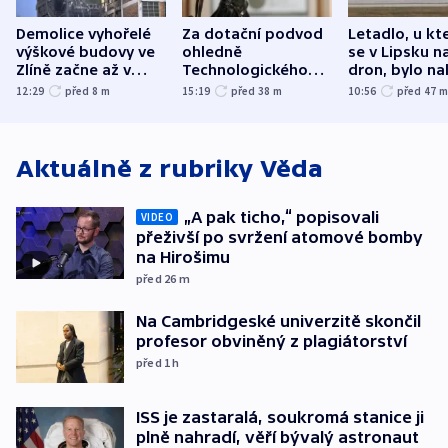
Demolice vyhořelé
Za dotační podvod
Letadlo, u kt
výškové budovy ve
ohledně
se v Lipsku n
Zlíně začne až v
Technologického
dron, bylo na
následujících dnech
parku poslal soud
municí, píší 
12:29
před 8
m
15:19
před 38
m
10:56
před 47
do vězení dva muže
Aktuálně z rubriky
Věda
„A pak ticho,“ popisovali
VIDEO
přeživší po svržení atomové bomby
na Hirošimu
před 26
m
Na Cambridgeské univerzitě skončil
profesor obviněný z plagiátorství
před 1
h
ISS je zastaralá, soukromá stanice ji
plně nahradí, věří bývalý astronaut