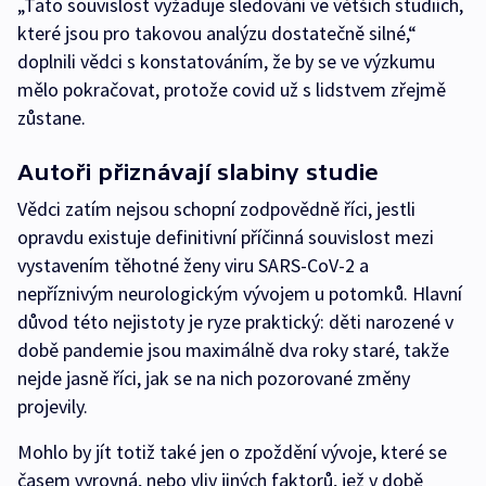
„Tato souvislost vyžaduje sledování ve větších studiích,
které jsou pro takovou analýzu dostatečně silné,“
doplnili vědci s konstatováním, že by se ve výzkumu
mělo pokračovat, protože covid už s lidstvem zřejmě
zůstane.
Autoři přiznávají slabiny studie
Vědci zatím nejsou schopní zodpovědně říci, jestli
opravdu existuje definitivní příčinná souvislost mezi
vystavením těhotné ženy viru SARS-CoV-2 a
nepříznivým neurologickým vývojem u potomků. Hlavní
důvod této nejistoty je ryze praktický: děti narozené v
době pandemie jsou maximálně dva roky staré, takže
nejde jasně říci, jak se na nich pozorované změny
projevily.
Mohlo by jít totiž také jen o zpoždění vývoje, které se
časem vyrovná, nebo vliv jiných faktorů, jež v době