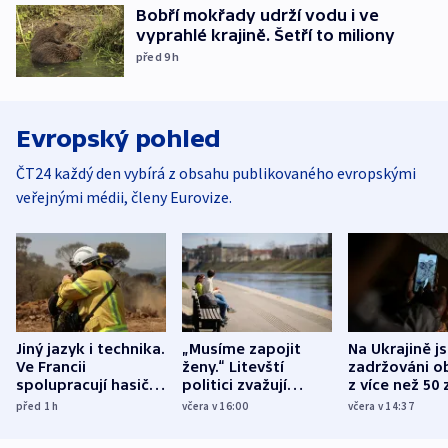
Bobří mokřady udrží vodu i ve
vyprahlé krajině. Šetří to miliony
před 9
h
Evropský pohled
ČT24 každý den vybírá z obsahu publikovaného evropskými
veřejnými médii, členy Eurovize.
Jiný jazyk i technika.
„Musíme zapojit
Na Ukrajině j
Ve Francii
ženy.“ Litevští
zadržováni o
spolupracují hasiči z
politici zvažují
z více než 50 
různých zemí
dohodu o
Bojovali na s
před 1
h
včera v 16:00
včera v 14:37
demografii
Ruska