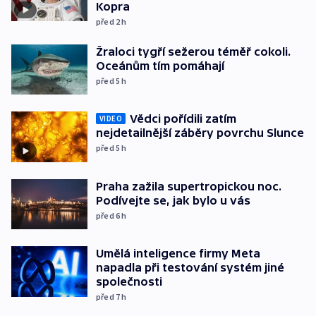
Kopra
před 2
h
Žraloci tygří sežerou téměř cokoli.
Oceánům tím pomáhají
před 5
h
Vědci pořídili zatím
VIDEO
nejdetailnější záběry povrchu Slunce
před 5
h
Praha zažila supertropickou noc.
Podívejte se, jak bylo u vás
před 6
h
Umělá inteligence firmy Meta
napadla při testování systém jiné
společnosti
před 7
h