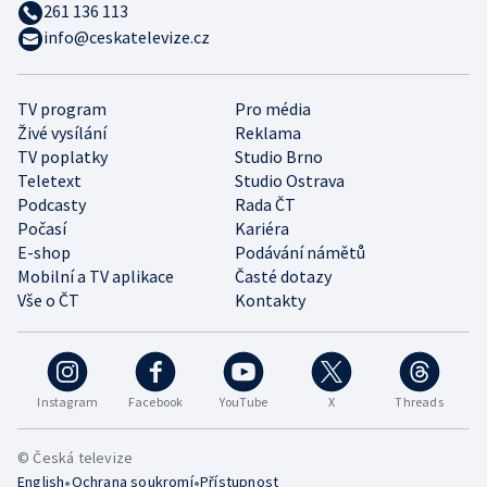
261 136 113
info@ceskatelevize.cz
TV program
Pro média
Živé vysílání
Reklama
TV poplatky
Studio Brno
Teletext
Studio Ostrava
Podcasty
Rada ČT
Počasí
Kariéra
E-shop
Podávání námětů
Mobilní a TV aplikace
Časté dotazy
Vše o ČT
Kontakty
Instagram
Facebook
YouTube
X
Threads
© Česká televize
•
•
English
Ochrana soukromí
Přístupnost