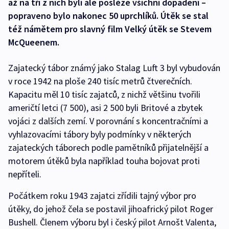
až na tři z nich byli ale posléze všichni dopadeni –
popraveno bylo nakonec 50 uprchlíků. Útěk se stal
též námětem pro slavný film Velký útěk se Stevem
McQueenem.
Zajatecký tábor známý jako Stalag Luft 3 byl vybudován
v roce 1942 na ploše 240 tisíc metrů čtverečních.
Kapacitu měl 10 tisíc zajatců, z nichž většinu tvořili
američtí letci (7 500), asi 2 500 byli Britové a zbytek
vojáci z dalších zemí. V porovnání s koncentračními a
vyhlazovacími tábory byly podmínky v některých
zajateckých táborech podle pamětníků přijatelnější a
motorem útěků byla například touha bojovat proti
nepříteli.
Počátkem roku 1943 zajatci zřídili tajný výbor pro
útěky, do jehož čela se postavil jihoafrický pilot Roger
Bushell. Členem výboru byl i český pilot Arnošt Valenta,