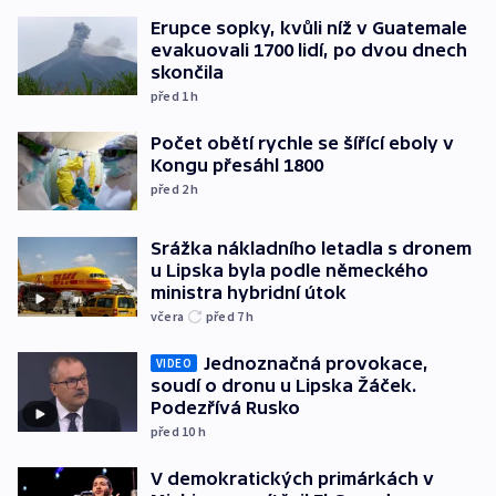
Erupce sopky, kvůli níž v Guatemale
evakuovali 1700 lidí, po dvou dnech
skončila
před 1
h
Počet obětí rychle se šířící eboly v
Kongu přesáhl 1800
před 2
h
Srážka nákladního letadla s dronem
u Lipska byla podle německého
ministra hybridní útok
včera
před 7
h
Jednoznačná provokace,
VIDEO
soudí o dronu u Lipska Žáček.
Podezřívá Rusko
před 10
h
V demokratických primárkách v