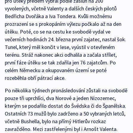
pro útěky předem vybral podle zásluh na 200
vyvolených, včetně Valenty a dalších českých pilotů
Bedřicha Dvořáka a Iva Tondera. Kvůli možnému
prozrazení se s prokopáním výlezu počkalo až na den
útěku. Poté, co se na cestu ke svobodě vydal ve
večerních hodinách 24. března první zajatec, nastal šok.
Tunel, který měl končit v lese, vyústil v otevřeném
terénu. Stráž nakonec akci odhalila a začala střílet,
první fáze útěku se tak zdařila jen 76 zajatcům. Po
celém Německu a okupovaném území se poté
rozeběhla obří pátrací akce.
Po několika týdnech pronásledování zůstali na svobodě
pouze tři uprchlíci, dva Norové a jeden Nizozemec,
kterým se podařilo dostat do Švédska či do Španělska.
Ostatních 73 mužů bylo zadrženo a 50 vybraných letců,
včetně Bushella, bylo na přímý Hitlerův rozkaz
zavražděno. Mezi zastřelenými byl i Arnošt Valenta.