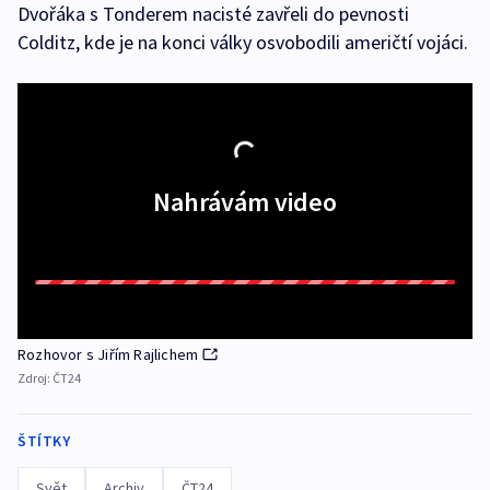
Dvořáka s Tonderem nacisté zavřeli do pevnosti
Colditz, kde je na konci války osvobodili američtí vojáci.
Nahrávám video
Rozhovor s Jiřím Rajlichem
Zdroj:
ČT24
ŠTÍTKY
Svět
Archiv
ČT24