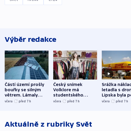
Výběr redakce
Částí území prošly
Český snímek
Srážka nákla
bouřky se silným
Volklore má
letadla s dr
větrem. Lámaly
studentského
Lipska byla p
stromy a poničily
Oscara, zabojuje o
německého mi
včera
před 7
h
včera
před 7
h
včera
před 7
h
střechu
cenu za krátký film
hybridní útok
Aktuálně z rubriky
Svět