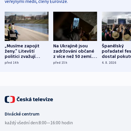
veřejnými médii, členy Eurovize.
„Musíme zapojit
Na Ukrajině jsou
Španělský
ženy.“ Litevští
zadržováni občané
pořadatel fes
politici zvažují
z více než 50 zemí.
dostal pokut
dohodu o
Bojovali na straně
nekalé prakti
před 14
h
před 15
h
4. 8. 2026
demografii
Ruska
Divácké centrum
každý všední den:
8:00—16:00 hodin