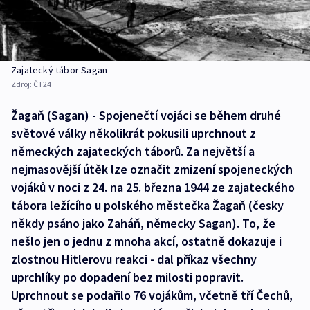
Zajatecký tábor Sagan
Zdroj:
ČT24
Žagaň (Sagan) - Spojenečtí vojáci se během druhé
světové války několikrát pokusili uprchnout z
německých zajateckých táborů. Za největší a
nejmasovější útěk lze označit zmizení spojeneckých
vojáků v noci z 24. na 25. března 1944 ze zajateckého
tábora ležícího u polského městečka Žagaň (česky
někdy psáno jako Zaháň, německy Sagan). To, že
nešlo jen o jednu z mnoha akcí, ostatně dokazuje i
zlostnou Hitlerovu reakci - dal příkaz všechny
uprchlíky po dopadení bez milosti popravit.
Uprchnout se podařilo 76 vojákům, včetně tří Čechů,