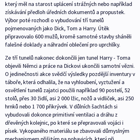
který měl na starost uplácení strážných nebo například
získávání předloh úředních dokumentů a propustek.
Výbor poté rozhodl o vybudování tří tunelů
pojmenovaných jako Dick, Tom a Harry. Útěk
připravovalo 600 mužů, kromě samotné stavby sháněli
falešné doklady a náhradní oblečení pro uprchlíky.
Ze tří tunelů nakonec dokončili jen tunel Harry - Toma
objevili Němci a práce na Dickovi ukončili samotní vězni.
O jedinečnosti akce svědčí výsledky pozdější inventury v
táboře, která odhalila, že na vyhloubení, vyztužení a
osvětlení tunelů zajatci použili například 90 postelí, 52
stolů, přes 30 židlí, asi 2 000 lžic, nožů a vidliček, asi 250
hrnků nebo 1 700 přikrývek. V důlních šachtách si
vybudovali dokonce primitivní ventilaci a dráhu z
dřevěných kolejnic, po které se přepravovali vojáci i
písek. Vykopaného materiálu se zbavovali důmyslným
mechanismem přišitým na nohavicích, který při