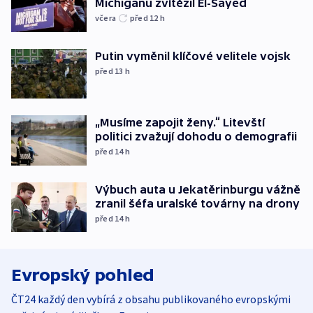
Michiganu zvítězil El-Sayed
včera
před 12
h
Putin vyměnil klíčové velitele vojsk
před 13
h
„Musíme zapojit ženy.“ Litevští
politici zvažují dohodu o demografii
před 14
h
Výbuch auta u Jekatěrinburgu vážně
zranil šéfa uralské továrny na drony
před 14
h
Evropský pohled
ČT24 každý den vybírá z obsahu publikovaného evropskými