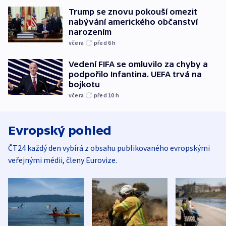
Trump se znovu pokouší omezit
nabývání amerického občanství
narozením
včera
před 6
h
Vedení FIFA se omluvilo za chyby a
podpořilo Infantina. UEFA trvá na
bojkotu
včera
před 10
h
Evropský pohled
ČT24 každý den vybírá z obsahu publikovaného evropskými
veřejnými médii, členy Eurovize.