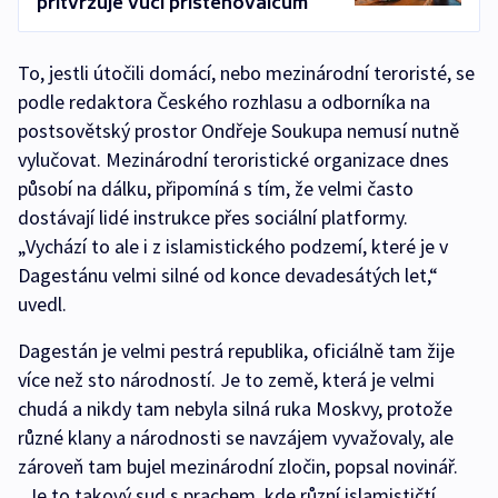
přitvrzuje vůči přistěhovalcům
To, jestli útočili domácí, nebo mezinárodní teroristé, se
podle redaktora Českého rozhlasu a odborníka na
postsovětský prostor Ondřeje Soukupa nemusí nutně
vylučovat. Mezinárodní teroristické organizace dnes
působí na dálku, připomíná s tím, že velmi často
dostávají lidé instrukce přes sociální platformy.
„Vychází to ale i z islamistického podzemí, které je v
Dagestánu velmi silné od konce devadesátých let,“
uvedl.
Dagestán je velmi pestrá republika, oficiálně tam žije
více než sto národností. Je to země, která je velmi
chudá a nikdy tam nebyla silná ruka Moskvy, protože
různé klany a národnosti se navzájem vyvažovaly, ale
zároveň tam bujel mezinárodní zločin, popsal novinář.
„Je to takový sud s prachem, kde různí islamističtí