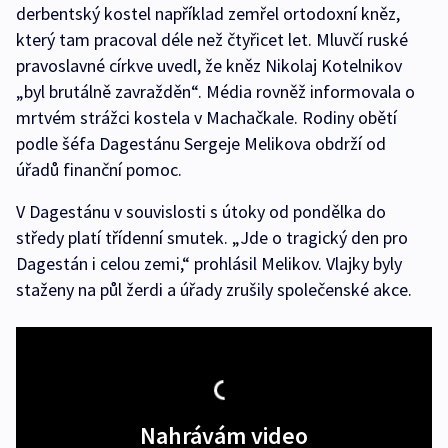
derbentský kostel například zemřel ortodoxní kněz,
který tam pracoval déle než čtyřicet let. Mluvčí ruské
pravoslavné církve uvedl, že kněz Nikolaj Kotelnikov
„byl brutálně zavražděn“. Média rovněž informovala o
mrtvém strážci kostela v Machačkale. Rodiny obětí
podle šéfa Dagestánu Sergeje Melikova obdrží od
úřadů finanční pomoc.
V Dagestánu v souvislosti s útoky od pondělka do
středy platí třídenní smutek. „Jde o tragický den pro
Dagestán i celou zemi,“ prohlásil Melikov. Vlajky byly
staženy na půl žerdi a úřady zrušily společenské akce.
Nahrávám video