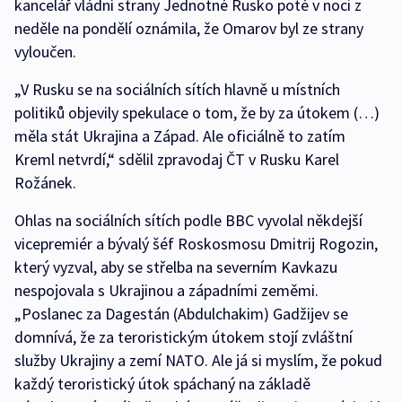
kancelář vládní strany Jednotné Rusko poté v noci z
neděle na pondělí oznámila, že Omarov byl ze strany
vyloučen.
„V Rusku se na sociálních sítích hlavně u místních
politiků objevily spekulace o tom, že by za útokem (…)
měla stát Ukrajina a Západ. Ale oficiálně to zatím
Kreml netvrdí,“ sdělil zpravodaj ČT v Rusku Karel
Rožánek.
Ohlas na sociálních sítích podle BBC vyvolal někdejší
vicepremiér a bývalý šéf Roskosmosu Dmitrij Rogozin,
který vyzval, aby se střelba na severním Kavkazu
nespojovala s Ukrajinou a západními zeměmi.
„Poslanec za Dagestán (Abdulchakim) Gadžijev se
domnívá, že za teroristickým útokem stojí zvláštní
služby Ukrajiny a zemí NATO. Ale já si myslím, že pokud
každý teroristický útok spáchaný na základě