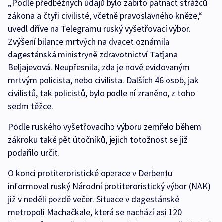
„Podle předběžných údajů bylo zabito patnáct strážců
zákona a čtyři civilisté, včetně pravoslavného kněze,“
uvedl dříve na Telegramu ruský vyšetřovací výbor.
Zvýšení bilance mrtvých na dvacet oznámila
dagestánská ministryně zdravotnictví Taťjana
Beljajevová. Neupřesnila, zda je nově evidovaným
mrtvým policista, nebo civilista. Dalších 46 osob, jak
civilistů, tak policistů, bylo podle ní zraněno, z toho
sedm těžce.
Podle ruského vyšetřovacího výboru zemřelo během
zákroku také pět útočníků, jejich totožnost se již
podařilo určit.
O konci protiteroristické operace v Derbentu
informoval ruský Národní protiteroristický výbor (NAK)
již v neděli pozdě večer. Situace v dagestánské
metropoli Machačkale, která se nachází asi 120