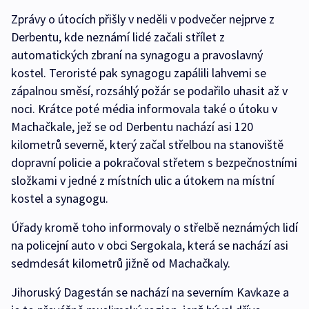
Zprávy o útocích přišly v neděli v podvečer nejprve z
Derbentu, kde neznámí lidé začali střílet z
automatických zbraní na synagogu a pravoslavný
kostel. Teroristé pak synagogu zapálili lahvemi se
zápalnou směsí, rozsáhlý požár se podařilo uhasit až v
noci. Krátce poté média informovala také o útoku v
Machačkale, jež se od Derbentu nachází asi 120
kilometrů severně, který začal střelbou na stanoviště
dopravní policie a pokračoval střetem s bezpečnostními
složkami v jedné z místních ulic a útokem na místní
kostel a synagogu.
Úřady kromě toho informovaly o střelbě neznámých lidí
na policejní auto v obci Sergokala, která se nachází asi
sedmdesát kilometrů jižně od Machačkaly.
Jihoruský Dagestán se nachází na severním Kavkaze a