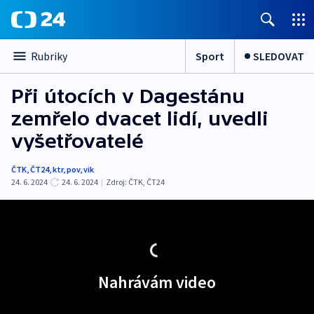
Sport
SLEDOVAT
Rubriky
Při útocích v Dagestánu
zemřelo dvacet lidí, uvedli
vyšetřovatelé
ČTK
,
ČT24
,
ktr
,
pov
,
vik
24. 6. 2024
24. 6. 2024
|
Zdroj:
ČTK
,
ČT24
Nahrávám video