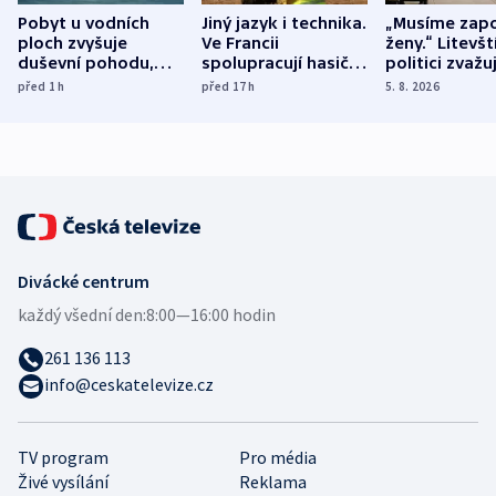
Pobyt u vodních
Jiný jazyk i technika.
„Musíme zapo
ploch zvyšuje
Ve Francii
ženy.“ Litevšt
duševní pohodu,
spolupracují hasiči z
politici zvažuj
ukázala
různých zemí
dohodu o
před 1
h
před 17
h
5. 8. 2026
mezinárodní studie
demografii
Divácké centrum
každý všední den:
8:00—16:00 hodin
261 136 113
info@ceskatelevize.cz
TV program
Pro média
Živé vysílání
Reklama