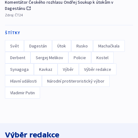
Komentátor Českého rozhlasu Ondřej Soukup k útokům v
Dagestánu
Zdroj:
ČT24
ŠTÍTKY
Svět
Dagestán
Útok
Rusko
Machačkala
Derbent
Sergej Melikov
Policie
Kostel
Synagoga
Kavkaz
Výběr
Výběr redakce
Hlavní události
Národní protiteroristický výbor
Vladimir Putin
Výběr redakce