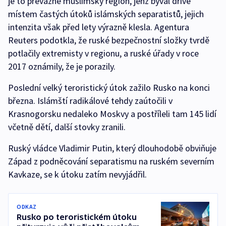
je to převážně muslimský region, jenž býval dříve
místem častých útoků islámských separatistů, jejich
intenzita však před lety výrazně klesla. Agentura
Reuters podotkla, že ruské bezpečnostní složky tvrdě
potlačily extremisty v regionu, a ruské úřady v roce
2017 oznámily, že je porazily.
Poslední velký teroristický útok zažilo Rusko na konci
března. Islámští radikálové tehdy zaútočili v
Krasnogorsku nedaleko Moskvy a postříleli tam 145 lidí
včetně dětí, další stovky zranili.
Ruský vládce Vladimir Putin, který dlouhodobě obviňuje
Západ z podněcování separatismu na ruském severním
Kavkaze, se k útoku zatím nevyjádřil.
ODKAZ
Rusko po teroristickém útoku