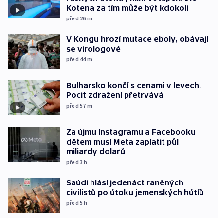
Kotena za tím může být kdokoli
před 26
m
V Kongu hrozí mutace eboly, obávají
se virologové
před 44
m
Bulharsko končí s cenami v levech.
Pocit zdražení přetrvává
před 57
m
Za újmu Instagramu a Facebooku
dětem musí Meta zaplatit půl
miliardy dolarů
před 3
h
Saúdi hlásí jedenáct raněných
civilistů po útoku jemenských hútíů
před 5
h