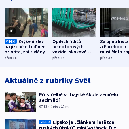
Zvýšení slev
Opilých řidičů
Za újmu Inst
VIDEO
na jízdném teď není
nemotorových
a Facebooku
priorita, zní z vlády
vozidel skokově
musí Meta zap
přibylo, nejvíc ve
půl miliardy 
před 1
h
před 2
h
před 3
h
středních Čechách
Aktuálně z rubriky
Svět
Při střelbě v thajské škole zemřelo
sedm lidí
07:33
před 17
m
Lipsko je „článkem řetězce
VIDEO
ruských útoků“, míní Votápek. Dle