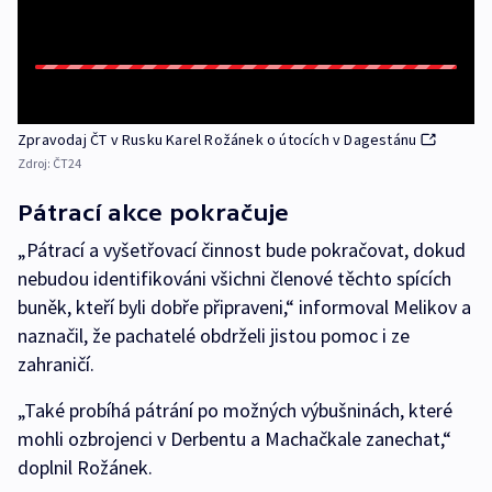
Zpravodaj ČT v Rusku Karel Rožánek o útocích v Dagestánu
Zdroj:
ČT24
Pátrací akce pokračuje
„Pátrací a vyšetřovací činnost bude pokračovat, dokud
nebudou identifikováni všichni členové těchto spících
buněk, kteří byli dobře připraveni,“ informoval Melikov a
naznačil, že pachatelé obdrželi jistou pomoc i ze
zahraničí.
„Také probíhá pátrání po možných výbušninách, které
mohli ozbrojenci v Derbentu a Machačkale zanechat,“
doplnil Rožánek.