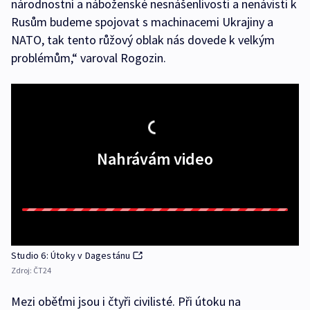
národnostní a náboženské nesnášenlivosti a nenávisti k
Rusům budeme spojovat s machinacemi Ukrajiny a
NATO, tak tento růžový oblak nás dovede k velkým
problémům,“ varoval Rogozin.
Nahrávám video
Studio 6: Útoky v Dagestánu
Zdroj:
ČT24
Mezi oběťmi jsou i čtyři civilisté. Při útoku na