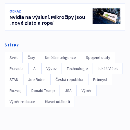
ODKAZ
Nvidia na výsluní. Mikročipy jsou
„nové zlato a ropa“
ŠTÍTKY
Svět
Čipy
Umělá inteligence
Spojené státy
Pravidla
AI
Vývoz
Technologie
Lukáš Vlček
STAN
Joe Biden
Česká republika
Průmysl
Rozvoj
Donald Trump
USA
Výběr
Výběr redakce
Hlavní události