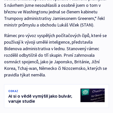
S návrhem jsme nesouhlasili a osobně jsem o tom v
březnu ve Washingtonu jednal se členem kabinetu
Trumpovy administrativy Jamiesonem Greerem,“ řekl
ministr průmyslu a obchodu Lukáš Vlček (STAN).
Rámec pro vývoz vyspělých počítačových čipů, které se
používají k vývoji umělé inteligence, představila
Bidenova administrativa v lednu. Stanovený rámec
rozdělil odbytiště do tří skupin. První zahrnovala
osmnáct spojenců, jako je Japonsko, Británie, Jižní
Korea, Tchaj-wan, Německo či Nizozemsko, kterých se
pravidla týkat neměla.
ODKAZ
AI si o vědě vymýšlí jako bulvár,
varuje studie