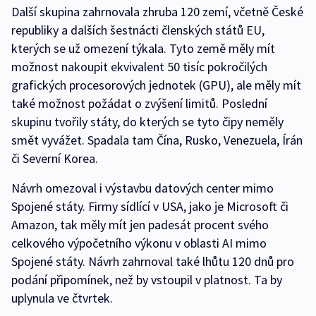
Další skupina zahrnovala zhruba 120 zemí, včetně České
republiky a dalších šestnácti členských států EU,
kterých se už omezení týkala. Tyto země měly mít
možnost nakoupit ekvivalent 50 tisíc pokročilých
grafických procesorových jednotek (GPU), ale měly mít
také možnost požádat o zvýšení limitů. Poslední
skupinu tvořily státy, do kterých se tyto čipy neměly
smět vyvážet. Spadala tam Čína, Rusko, Venezuela, Írán
či Severní Korea.
Návrh omezoval i výstavbu datových center mimo
Spojené státy. Firmy sídlící v USA, jako je Microsoft či
Amazon, tak měly mít jen padesát procent svého
celkového výpočetního výkonu v oblasti AI mimo
Spojené státy. Návrh zahrnoval také lhůtu 120 dnů pro
podání připomínek, než by vstoupil v platnost. Ta by
uplynula ve čtvrtek.