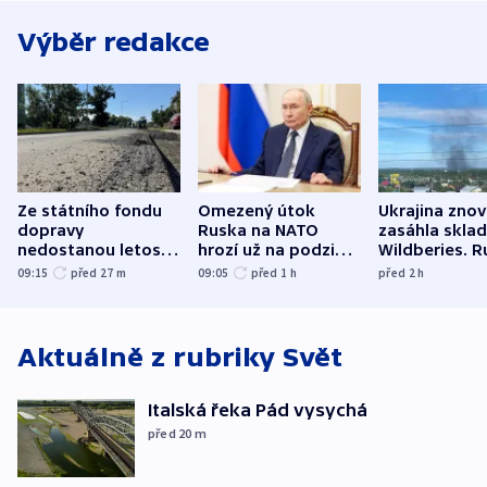
Výběr redakce
Ze státního fondu
Omezený útok
Ukrajina zno
dopravy
Ruska na NATO
zasáhla skla
nedostanou letos
hrozí už na podzim,
Wildberies. 
kraje na silnice ani
varují tajné služby
útočili v Cha
09:15
před 27
m
09:05
před 1
h
před 2
h
korunu, řekl Půta
USA
oblasti
Aktuálně z rubriky
Svět
Italská řeka Pád vysychá
před 20
m