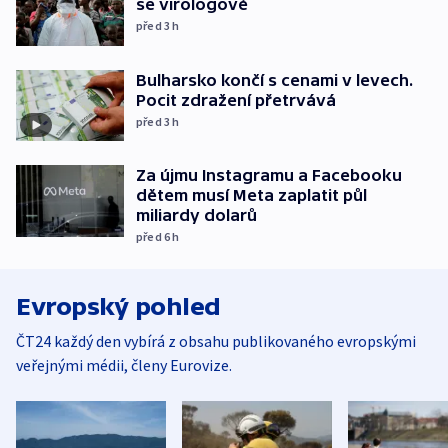
se virologové
před 3
h
Bulharsko končí s cenami v levech.
Pocit zdražení přetrvává
před 3
h
Za újmu Instagramu a Facebooku
dětem musí Meta zaplatit půl
miliardy dolarů
před 6
h
Evropský pohled
ČT24 každý den vybírá z obsahu publikovaného evropskými
veřejnými médii, členy Eurovize.