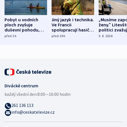
Pobyt u vodních
Jiný jazyk i technika.
„Musíme zapo
ploch zvyšuje
Ve Francii
ženy.“ Litevšt
duševní pohodu,
spolupracují hasiči z
politici zvažuj
ukázala
různých zemí
dohodu o
před 3
h
před 19
h
5. 8. 2026
mezinárodní studie
demografii
Divácké centrum
každý všední den:
8:00—16:00 hodin
261 136 113
info@ceskatelevize.cz