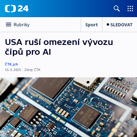
Sport
SLEDOVAT
Rubriky
USA ruší omezení vývozu
čipů pro AI
ČTK
,
jch
15. 5. 2025
|
Zdroj:
ČTK