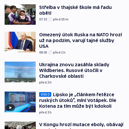
Střelba v thajské škole má řadu
obětí
07:33
před 30
m
Omezený útok Ruska na NATO hrozí
už na podzim, varují tajné služby
USA
09:05
před 1
h
Ukrajina znovu zasáhla sklady
Wildberies. Rusové útočili v
Charkovské oblasti
před 2
h
Lipsko je „článkem řetězce
VIDEO
ruských útoků“, míní Votápek. Dle
Kotena za tím může být kdokoli
před 2
h
V Kongu hrozí mutace eboly, obávají