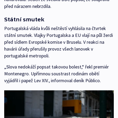
před nárazem nebrzdila.
Státní smutek
Portugalská vláda kvůli neštěstí vyhlásila na čtvrtek
státní smutek. Vlajky Portugalska a EU vlají na půl žerdi
před sídlem Evropské komise v Bruselu. V reakci na
havárii úřady přerušily provoz všech lanovek v
portugalské metropoli.
„Slova nedokáží popsat takovou bolest,“ řekl premiér
Montenegro. Upřímnou soustrast rodinám obětí
vyjádřil i papež Lev XIV., informoval deník Público.