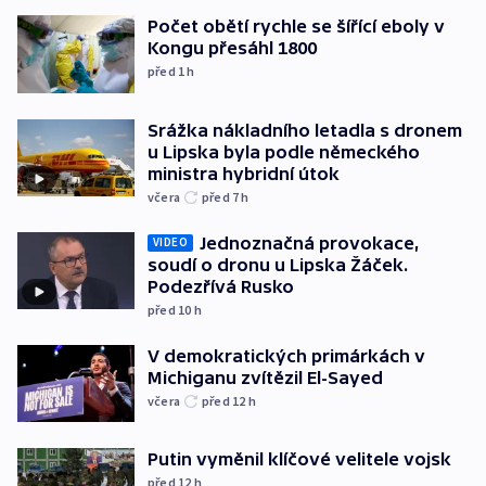
Počet obětí rychle se šířící eboly v
Kongu přesáhl 1800
před 1
h
Srážka nákladního letadla s dronem
u Lipska byla podle německého
ministra hybridní útok
včera
před 7
h
Jednoznačná provokace,
VIDEO
soudí o dronu u Lipska Žáček.
Podezřívá Rusko
před 10
h
V demokratických primárkách v
Michiganu zvítězil El-Sayed
včera
před 12
h
Putin vyměnil klíčové velitele vojsk
před 12
h