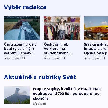
Výběr redakce
Částí území prošly
Český snímek
Srážka nákla
bouřky se silným
Volklore má
letadla s dr
větrem. Lámaly
studentského
Lipska byla p
stromy a poničily
Oscara, zabojuje o
německého mi
včera
před 6
h
včera
před 7
h
včera
před 7
h
střechu
cenu za krátký film
hybridní útok
Aktuálně z rubriky
Svět
Erupce sopky, kvůli níž v Guatemale
evakuovali 1700 lidí, po dvou dnech
skončila
před 40
m