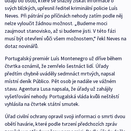
údajů od osob, které se snažily získat informace o
svých blízkých, upřesnil ředitel kriminální policie Luís
Neves. Při pátrání po příčinách nehody zatím podle něj
nelze vyloučit žádnou možnost. „Budeme moci
zaujmout stanovisko, až si budeme jisti. V této fázi
musí být otevření vůči všem možnostem,“ řekl Neves na
dotaz novinářů.
Portugalský premiér Luís Montenegro už dříve během
čtvrtka oznámil, že zemřelo šestnáct lidí. Úřady
předtím chybně uváděly sedmnáct mrtvých, napsal
místní deník Público. Pět osob je nadále ve vážném
stavu. Agentura Lusa napsala, že úřady už zahájily
vyšetřování nehody. Portugalská vláda kvůli neštěstí
vyhlásila na čtvrtek státní smutek.
Úřad civilní ochrany opravil svoji informaci o smrti dvou
obětí havárie, které podle tvrzení předchozích zpráv