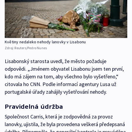
Květiny nedaleko nehody lanovky v Lisabonu
Zdroj:
Reuters/Pedro Nunes
Lisabonský starosta uvedl, že město požaduje
odpovědi. „Jménem obyvatel Lisabonu jsem ten první,
kdo má zájem na tom, aby všechno bylo vyšetřeno,“
citovala ho CNN. Podle informací agentury Lusa už
portugalské úřady zahájily vyšetřování nehody.
Pravidelná údržba
Společnost Carris, která je zodpovědná za provoz
lanovky, ujistila, že byla provedena veškerá předepsaná
údržba. Připomněla, že generální kontrola je prováděna