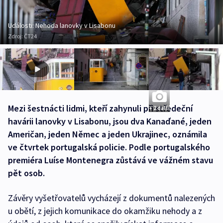
Události: Nehoda lanovky v Lisabonu
Zdroj:
ČT24
Mezi šestnácti lidmi, kteří zahynuli při středeční
+ 2 další
havárii lanovky v Lisabonu, jsou dva Kanaďané, jeden
Američan, jeden Němec a jeden Ukrajinec, oznámila
ve čtvrtek portugalská policie. Podle portugalského
premiéra Luíse Montenegra zůstává ve vážném stavu
pět osob.
Závěry vyšetřovatelů vycházejí z dokumentů nalezených
u obětí, z jejich komunikace do okamžiku nehody a z