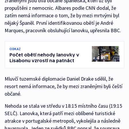
zraněnými jsou dva občané Španělska, kteří už byli
propuštěni z nemocnic. Albares podle CNN dodal, že
zatím nemá informace o tom, že by mezi mrtvými byl
nějaký Španěl. První identifikovanou obětí je André
Marques, pracovník obsluhující lanovku, upřesnila BBC.
ODKAZ
Počet obětí nehody lanovky v
Lisabonu vzrostl na patnáct
Mluvčí tuzemské diplomacie Daniel Drake sdělil, že
resort nemá informace, že by mezi zraněnými byli čeští
občané.
Nehoda se stala ve středu v 18:15 místního času (19:15
SELČ). Lanovka, která patří mezi oblíbené turistické
atrakce v portugalské metropoli, vykolejila a následně
havarovala. Jeden ze svědků BBC popsal, že souprava