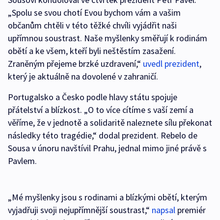
„Spolu se svou chotí Evou bychom vám a vašim
občanům chtěli v této těžké chvíli vyjádřit naši
upřímnou soustrast. Naše myšlenky směřují k rodinám
obětí a ke všem, kteří byli neštěstím zasažení.
Zraněným přejeme brzké uzdravení,“
uvedl prezident
,
který je aktuálně na dovolené v zahraničí.
Portugalsko a Česko podle hlavy státu spojuje
přátelství a blízkost. „O to více cítíme s vaší zemí a
věříme, že v jednotě a solidaritě naleznete sílu překonat
následky této tragédie,“ dodal prezident. Rebelo de
Sousa v únoru navštívil Prahu, jednal mimo jiné právě s
Pavlem.
„Mé myšlenky jsou s rodinami a blízkými obětí, kterým
vyjadřuji svoji nejupřímnější soustrast,“
napsal
premiér