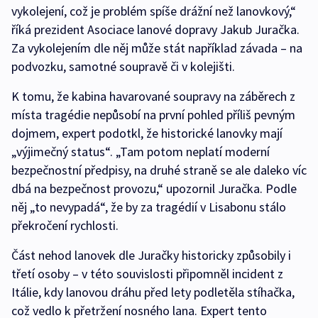
vykolejení, což je problém spíše drážní než lanovkový,“
říká prezident Asociace lanové dopravy Jakub Juračka.
Za vykolejením dle něj může stát například závada – na
podvozku, samotné soupravě či v kolejišti.
K tomu, že kabina havarované soupravy na záběrech z
místa tragédie nepůsobí na první pohled příliš pevným
dojmem, expert podotkl, že historické lanovky mají
„výjimečný status“. „Tam potom neplatí moderní
bezpečnostní předpisy, na druhé straně se ale daleko víc
dbá na bezpečnost provozu,“ upozornil Juračka. Podle
něj „to nevypadá“, že by za tragédií v Lisabonu stálo
překročení rychlosti.
Část nehod lanovek dle Juračky historicky způsobily i
třetí osoby – v této souvislosti připomněl incident z
Itálie, kdy lanovou dráhu před lety podletěla stíhačka,
což vedlo k přetržení nosného lana. Expert tento