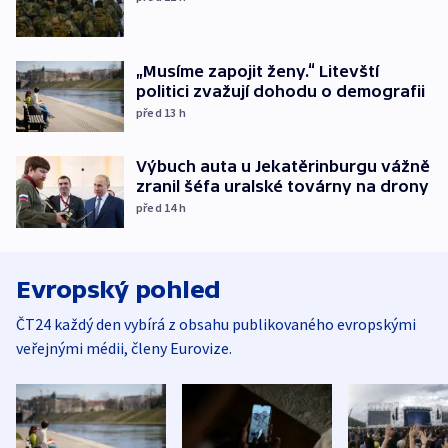
„Musíme zapojit ženy.“ Litevští
politici zvažují dohodu o demografii
před 13
h
Výbuch auta u Jekatěrinburgu vážně
zranil šéfa uralské továrny na drony
před 14
h
Evropský pohled
ČT24 každý den vybírá z obsahu publikovaného evropskými
veřejnými médii, členy Eurovize.