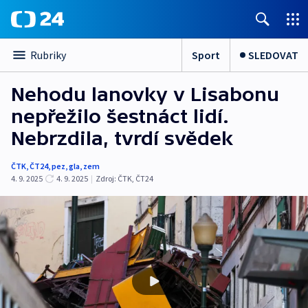
Sport
SLEDOVAT
Rubriky
Nehodu lanovky v Lisabonu
nepřežilo šestnáct lidí.
Nebrzdila, tvrdí svědek
ČTK
,
ČT24
,
pez
,
gla
,
zem
4. 9. 2025
4. 9. 2025
|
Zdroj:
ČTK
,
ČT24