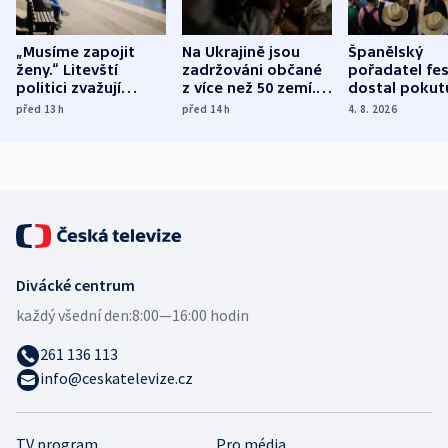
„Musíme zapojit
Na Ukrajině jsou
Španělský
ženy.“ Litevští
zadržováni občané
pořadatel fes
politici zvažují
z více než 50 zemí.
dostal pokut
dohodu o
Bojovali na straně
nekalé prakti
před 13
h
před 14
h
4. 8. 2026
demografii
Ruska
Divácké centrum
každý všední den:
8:00—16:00 hodin
261 136 113
info@ceskatelevize.cz
TV program
Pro média