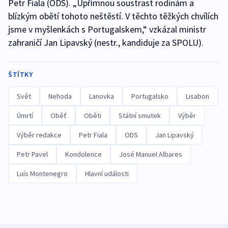
Petr Fiala (ODS). „Upřímnou soustrast rodinám a
blízkým obětí tohoto neštěstí. V těchto těžkých chvílích
jsme v myšlenkách s Portugalskem,“ vzkázal ministr
zahraničí Jan Lipavský (nestr., kandiduje za SPOLU).
ŠTÍTKY
Svět
Nehoda
Lanovka
Portugalsko
Lisabon
Úmrtí
Oběť
Oběti
Státní smutek
Výběr
Výběr redakce
Petr Fiala
ODS
Jan Lipavský
Petr Pavel
Kondolence
José Manuel Albares
Luís Montenegro
Hlavní události