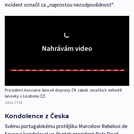
incident označil za „naprostou nezodpovědnost“.
Nahrávám video
Prezident Asociace lanové dopravy ČR Jakub Juračka k nehodě
lanovky v Lisabonu
Zdroj:
ČT24
Kondolence z Česka
Svému portugalskému protějšku Marcelovi Rebelovi de
Sousovi kondoloval ve čtvrtek prezident Petr Pavel.