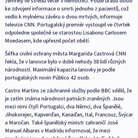
zemřely ve středu večer v nemocnici. Podle úřadu došlo
ke zdvojení informace o smrti jednoho z pacientů, což
vedlo k mylnému závěru o dvou mrtvých, informuje
televize CNN. Portugalský premiér vystoupil ve čtvrtek
odpoledne společně se starostou Lisabonu Carlosem
Moedasem, kde upřesnil počet obětí.
Šéfka civilní ochrany města Margarida Castrová CNN
řekla, že v lanovce bylo v době nehody 38 lidí různých
národností. Maximální kapacita lanovky je podle
portugalských novin Público 42 osob.
Castro Martins ze záchranné služby podle BBC sdělil, že
je zatím známa národnost patnácti zraněných. Jsou
mezi nimi čtyři Portugalci, dva Němci, dva Španělé,
Jihokorejec, Kapverďan, Kanaďan, Ital, Francouz, Švýcar
a Maročan. Také španělský ministr zahraničí José
Manuel Albares v Madridu informoval, že mezi