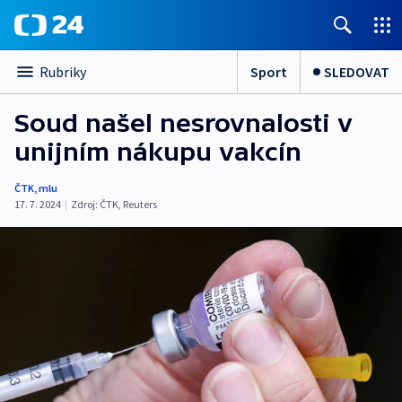
Sport
SLEDOVAT
Rubriky
Soud našel nesrovnalosti v
unijním nákupu vakcín
ČTK
,
mlu
17. 7. 2024
|
Zdroj:
ČTK
,
Reuters