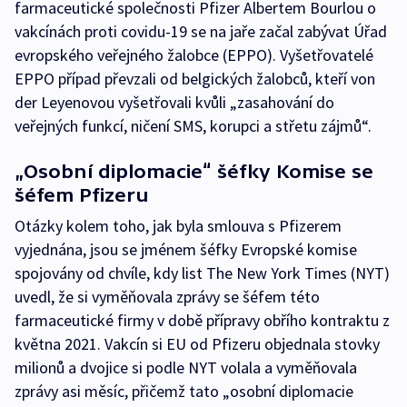
farmaceutické společnosti Pfizer Albertem Bourlou o
vakcínách proti covidu-19 se na jaře začal zabývat Úřad
evropského veřejného žalobce (EPPO). Vyšetřovatelé
EPPO případ převzali od belgických žalobců, kteří von
der Leyenovou vyšetřovali kvůli „zasahování do
veřejných funkcí, ničení SMS, korupci a střetu zájmů“.
„Osobní diplomacie“ šéfky Komise se
šéfem Pfizeru
Otázky kolem toho, jak byla smlouva s Pfizerem
vyjednána, jsou se jménem šéfky Evropské komise
spojovány od chvíle, kdy list The New York Times (NYT)
uvedl, že si vyměňovala zprávy se šéfem této
farmaceutické firmy v době přípravy obřího kontraktu z
května 2021. Vakcín si EU od Pfizeru objednala stovky
milionů a dvojice si podle NYT volala a vyměňovala
zprávy asi měsíc, přičemž tato „osobní diplomacie