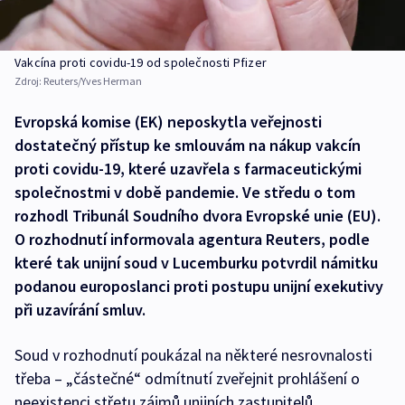
Vakcína proti covidu-19 od společnosti Pfizer
Zdroj:
Reuters/Yves Herman
Evropská komise (EK) neposkytla veřejnosti
dostatečný přístup ke smlouvám na nákup vakcín
proti covidu-19, které uzavřela s farmaceutickými
společnostmi v době pandemie. Ve středu o tom
rozhodl Tribunál Soudního dvora Evropské unie (EU).
O rozhodnutí informovala agentura Reuters, podle
které tak unijní soud v Lucemburku potvrdil námitku
podanou europoslanci proti postupu unijní exekutivy
při uzavírání smluv.
Soud v rozhodnutí poukázal na některé nesrovnalosti
třeba – „částečné“ odmítnutí zveřejnit prohlášení o
neexistenci střetu zájmů unijních zastupitelů