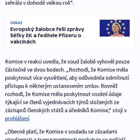
sehrála v dohodě velkou roli“.
ODKAZ
Evropský žalobce řeší zprávy
šéfky EK a ředitele Pfizeru o
vakcínách
Komise v reakci uvedla, že soud žalobě vyhověl pouze
částečně ve dvou bodech. „Rozhodl, že Komise měla
poskytnout více vysvětlení, aby odůvodnila odmítnutí
přístupu k některým ustanovením smluv. Rovněž
rozhodl, že Komise měla poskytnout osobní údaje
týkající se členů vyjednávacích týmů složených ze
zástupců členských států a úředníků Komise,“ stojí v
prohlášení
.
„Obecně platí, že Komise v souladu se zásadami
otevřenosti a transparentnosti poskytuje co nejširší