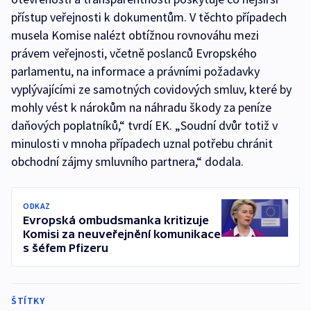
přístup veřejnosti k dokumentům. V těchto případech
musela Komise nalézt obtížnou rovnováhu mezi
právem veřejnosti, včetně poslanců Evropského
parlamentu, na informace a právními požadavky
vyplývajícími ze samotných covidových smluv, které by
mohly vést k nárokům na náhradu škody za peníze
daňových poplatníků,“ tvrdí EK. „Soudní dvůr totiž v
minulosti v mnoha případech uznal potřebu chránit
obchodní zájmy smluvního partnera,“ dodala.
ODKAZ
Evropská ombudsmanka kritizuje
Komisi za neuveřejnění komunikace
s šéfem Pfizeru
ŠTÍTKY