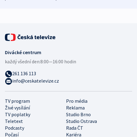
mezinárodní studie
demografii
Divácké centrum
každý všední den:
8:00—16:00 hodin
261 136 113
info@ceskatelevize.cz
TV program
Pro média
Živé vysílání
Reklama
TV poplatky
Studio Brno
Teletext
Studio Ostrava
Podcasty
Rada ČT
Počasí
Kariéra