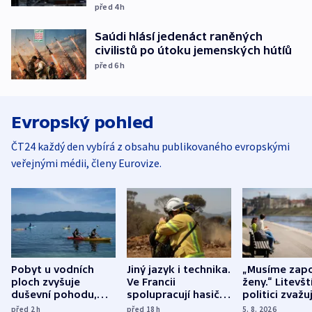
před 4
h
Saúdi hlásí jedenáct raněných
civilistů po útoku jemenských hútíů
před 6
h
Evropský pohled
ČT24 každý den vybírá z obsahu publikovaného evropskými
veřejnými médii, členy Eurovize.
Pobyt u vodních
Jiný jazyk i technika.
„Musíme zapo
ploch zvyšuje
Ve Francii
ženy.“ Litevšt
duševní pohodu,
spolupracují hasiči z
politici zvažuj
ukázala
různých zemí
dohodu o
před 2
h
před 18
h
5. 8. 2026