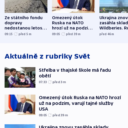
Ze státního fondu
Omezený útok
Ukrajina zno
dopravy
Ruska na NATO
zasáhla skla
nedostanou letos
hrozí už na podzim,
Wildberies. 
kraje na silnice ani
varují tajné služby
útočili v Cha
09:15
před 5
m
09:05
před 39
m
před 46
m
korunu, řekl Půta
USA
oblasti
Aktuálně z rubriky
Svět
Střelba v thajské škole má řadu
obětí
07:33
před 3
m
Omezený útok Ruska na NATO hrozí
už na podzim, varují tajné služby
USA
09:05
před 39
m
Ukrajina znovu zasáhla sklady