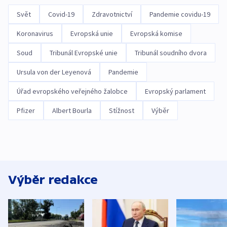
Svět
Covid-19
Zdravotnictví
Pandemie covidu-19
Koronavirus
Evropská unie
Evropská komise
Soud
Tribunál Evropské unie
Tribunál soudního dvora
Ursula von der Leyenová
Pandemie
Úřad evropského veřejného žalobce
Evropský parlament
Pfizer
Albert Bourla
Stížnost
Výběr
Výběr redakce