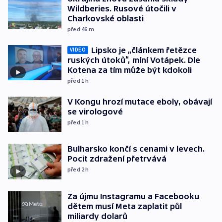
Wildberies. Rusové útočili v
Charkovské oblasti
před 46
m
Lipsko je „článkem řetězce
VIDEO
ruských útoků“, míní Votápek. Dle
Kotena za tím může být kdokoli
před 1
h
V Kongu hrozí mutace eboly, obávají
se virologové
před 1
h
Bulharsko končí s cenami v levech.
Pocit zdražení přetrvává
před 2
h
Za újmu Instagramu a Facebooku
dětem musí Meta zaplatit půl
miliardy dolarů