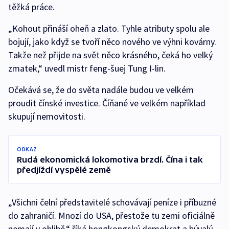
těžká práce.
„Kohout přináší oheň a zlato. Tyhle atributy spolu ale
bojují, jako když se tvoří něco nového ve výhni kovárny.
Takže než přijde na svět něco krásného, čeká ho velký
zmatek,“ uvedl mistr feng-šuej Tung I-lin.
Očekává se, že do světa nadále budou ve velkém
proudit čínské investice. Číňané ve velkém například
skupují nemovitosti.
ODKAZ
Rudá ekonomická lokomotiva brzdí. Čína i tak
předjíždí vyspělé země
„Všichni čelní představitelé schovávají peníze i příbuzné
do zahraničí. Mnozí do USA, přestože tu zemi oficiálně
nemají v oblibě,“ říká hongkongský demokrat a bývalý