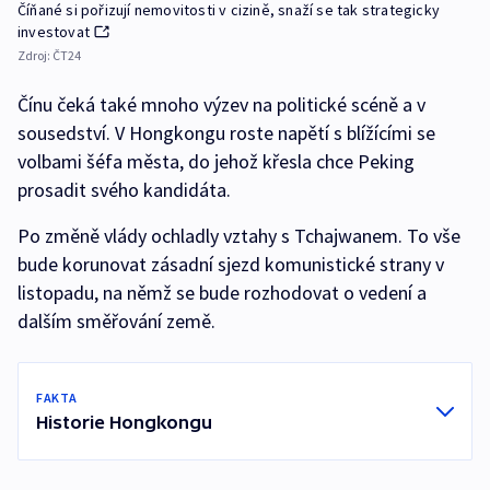
Číňané si pořizují nemovitosti v cizině, snaží se tak strategicky
investovat
Zdroj:
ČT24
Čínu čeká také mnoho výzev na politické scéně a v
sousedství. V Hongkongu roste napětí s blížícími se
volbami šéfa města, do jehož křesla chce Peking
prosadit svého kandidáta.
Po změně vlády ochladly vztahy s Tchajwanem. To vše
bude korunovat zásadní sjezd komunistické strany v
listopadu, na němž se bude rozhodovat o vedení a
dalším směřování země.
FAKTA
Historie Hongkongu