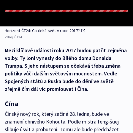
Horizont ČT24: Co čeká svět v roce 2017?
Zdroj:
ČT24
Mezi klíčové události roku 2017 budou patřit zejména
volby. Ty loni vynesly do Bílého domu Donalda
Trumpa. S jeho nástupem se očekává třeba změna
politiky vůči dalším světovým mocnostem. Vedle
Spojených států a Ruska bude do dění ve světě
zřejmě čím dál víc promlouvat i Čína.
Čína
Čínský nový rok, který začíná 28. ledna, bude ve
znamení ohnivého Kohouta. Podle mistra feng-šuej
slibuje úsvit a probuzení. Tomu ale bude předcházet