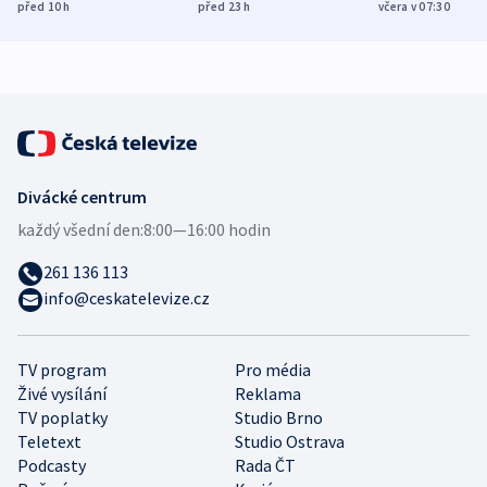
Poláky nebezpečné
míní estonský
ukázala
před 10
h
před 23
h
včera v 07:30
zdravotní rady
bezpečnostní
mezinárodní 
expert
Divácké centrum
každý všední den:
8:00—16:00 hodin
261 136 113
info@ceskatelevize.cz
TV program
Pro média
Živé vysílání
Reklama
TV poplatky
Studio Brno
Teletext
Studio Ostrava
Podcasty
Rada ČT