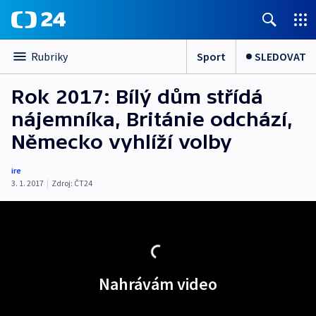
Sport
SLEDOVAT
Rubriky
Rok 2017: Bílý dům střídá
nájemníka, Británie odchází,
Německo vyhlíží volby
ire
3. 1. 2017
|
Zdroj:
ČT24
Nahrávám video