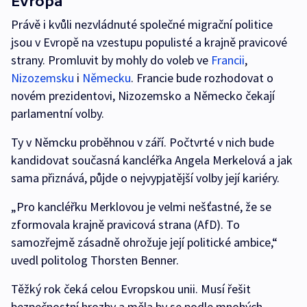
Evropa
Právě i kvůli nezvládnuté společné migrační politice
jsou v Evropě na vzestupu populisté a krajně pravicové
strany. Promluvit by mohly do voleb ve
Francii
,
Nizozemsku
i
Německu
. Francie bude rozhodovat o
novém prezidentovi, Nizozemsko a Německo čekají
parlamentní volby.
Ty v Němcku proběhnou v září. Počtvrté v nich bude
kandidovat současná kancléřka Angela Merkelová a jak
sama přiznává, půjde o nejvypjatější volby její kariéry.
„Pro kancléřku Merklovou je velmi nešťastné, že se
zformovala krajně pravicová strana (AfD). To
samozřejmě zásadně ohrožuje její politické ambice,“
uvedl politolog Thorsten Benner.
Těžký rok čeká celou Evropskou unii. Musí řešit
bezpečnostní hrozby a měla by se podle mnohých