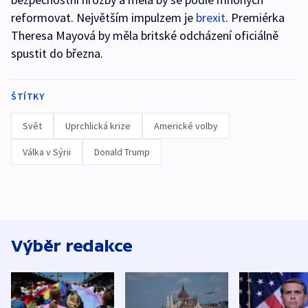
reformovat. Největším impulzem je
brexit
. Premiérka
Theresa Mayová by měla britské odcházení oficiálně
spustit do března.
ŠTÍTKY
Svět
Uprchlická krize
Americké volby
Válka v Sýrii
Donald Trump
Výběr redakce