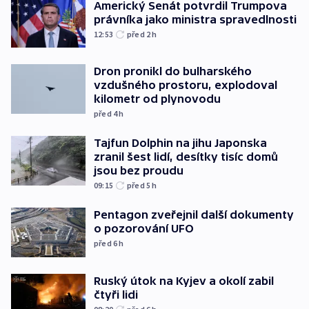
Americký Senát potvrdil Trumpova
právníka jako ministra spravedlnosti
12:53
před 2
h
Dron pronikl do bulharského
vzdušného prostoru, explodoval
kilometr od plynovodu
před 4
h
Tajfun Dolphin na jihu Japonska
zranil šest lidí, desítky tisíc domů
jsou bez proudu
09:15
před 5
h
Pentagon zveřejnil další dokumenty
o pozorování UFO
před 6
h
Ruský útok na Kyjev a okolí zabil
čtyři lidi