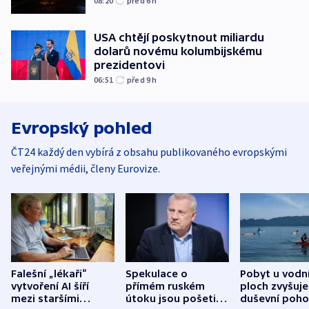
08:20
před 6
h
USA chtějí poskytnout miliardu
dolarů novému kolumbijskému
prezidentovi
06:51
před 9
h
Evropský pohled
ČT24 každý den vybírá z obsahu publikovaného evropskými
veřejnými médii, členy Eurovize.
Falešní „lékaři“
Spekulace o
Pobyt u vodn
vytvoření AI šíří
přímém ruském
ploch zvyšuje
mezi staršími
útoku jsou pošetilé,
duševní poho