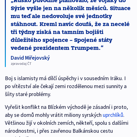
Sýrie vyšle jen na několik měsíců. Situace
mu teď ale nedovoluje své jednotky
stáhnout. Kreml navíc doufá, že za necelé
tři týdny získá na tamním bojišti
důležitého spojence – Spojené státy
vedené prezidentem Trumpem.
David Miřejovský
zpravodaj ČT
Boj s islamisty má dílčí úspěchy i v sousedním Iráku. I
po vítězství ale čekají zemi rozdělenou mezi sunnity a
šíity staré problémy.
Vyřešit konflikt na Blízkém východě je zásadní i proto,
aby se domů mohly vrátit miliony syrských
uprchlíků
.
Většinou žijí v okolních zemích, někteří, spolu s dalšími
národnostmi, i přes zavřenou Balkánskou cestu