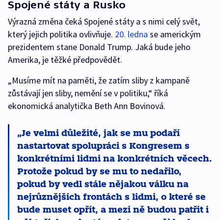
Spojené státy a Rusko
Výrazná změna čeká Spojené státy a s nimi celý svět,
který jejich politika ovlivňuje.
20. ledna
se americkým
prezidentem stane Donald Trump. Jaká bude jeho
Amerika, je těžké předpovědět.
„Musíme mít na paměti, že zatím sliby z kampaně
zůstávají jen sliby, nemění se v politiku,“ říká
ekonomická analytička Beth Ann Bovinová.
Je velmi důležité, jak se mu podaří
nastartovat spolupráci s Kongresem s
konkrétními lidmi na konkrétních věcech.
Protože pokud by se mu to nedařilo,
pokud by vedl stále nějakou válku na
nejrůznějších frontách s lidmi, o které se
bude muset opřít, a mezi ně budou patřit i