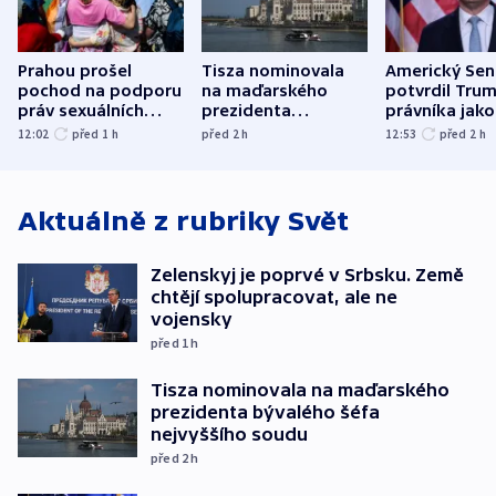
Prahou prošel
Tisza nominovala
Americký Sen
pochod na podporu
na maďarského
potvrdil Tru
práv sexuálních
prezidenta
právníka jako
menšin
bývalého šéfa
ministra
12:02
před 1
h
před 2
h
12:53
před 2
h
nejvyššího soudu
spravedlnost
Aktuálně z rubriky
Svět
Zelenskyj je poprvé v Srbsku. Země
chtějí spolupracovat, ale ne
vojensky
před 1
h
Tisza nominovala na maďarského
prezidenta bývalého šéfa
nejvyššího soudu
před 2
h