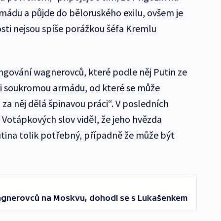
rmádu a půjde do běloruského exilu, ovšem je
osti nejsou spíše porážkou šéfa Kremlu
ungování wagnerovců, které podle něj Putin ze
usi soukromou armádu, od které se může
 za něj dělá špinavou práci“. V posledních
 Votápkových slov viděl, že jeho hvězda
utina tolik potřebný, případně že může být
wagnerovců na Moskvu, dohodl se s Lukašenkem