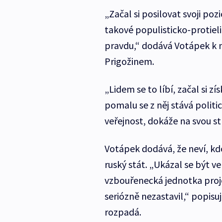
„Začal si posilovat svoji pozi
takové populisticko-protielit
pravdu,“ dodává Votápek 
Prigožinem.
„Lidem se to líbí, začal si z
pomalu se z něj stává politi
veřejnost, dokáže na svou st
Votápek dodává, že neví, kd
ruský stát. „Ukázal se být v
vzbouřenecká jednotka projel
seriózně nezastavil,“ popisu
rozpadá.