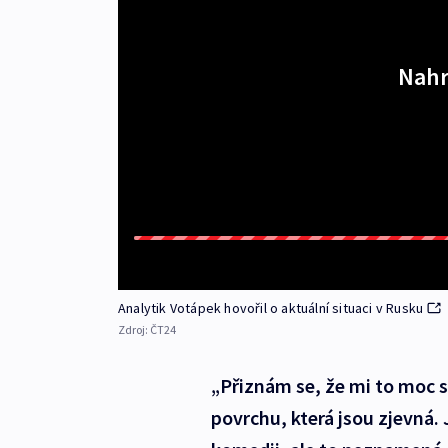
Nahr
Analytik Votápek hovořil o aktuální situaci v Rusku
Zdroj:
ČT24
„Přiznám se, že mi to moc s
povrchu, která jsou zjevná. 