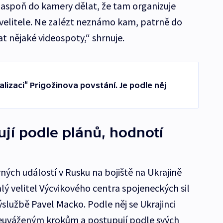
 aspoň do kamery dělat, že tam organizuje
velitele. Ne zalézt neznámo kam, patrně do
t nějaké videospoty,“ shrnuje.
alizaci“ Prigožinova povstání. Je podle něj
ují podle plánů, hodnotí
ch událostí v Rusku na bojiště na Ukrajině
alý velitel Výcvikového centra spojeneckých sil
službě Pavel Macko. Podle něj se Ukrajinci
euváženým krokům a postupují podle svých