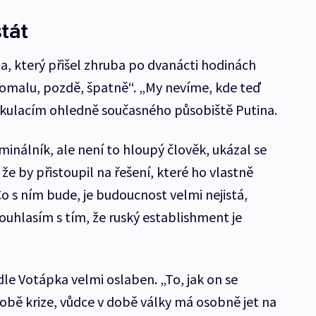
tát
a, který přišel zhruba po dvanácti hodinách
 pomalu, pozdě, špatně“. „My nevíme, kde teď
ekulacím ohledně současného působiště Putina.
riminálník, ale není to hloupý člověk, ukázal se
 že by přistoupil na řešení, které ho vlastně
o s ním bude, je budoucnost velmi nejistá,
ouhlasím s tím, že ruský establishment je
odle Votápka velmi oslaben. „To, jak on se
době krize, vůdce v době války má osobně jet na