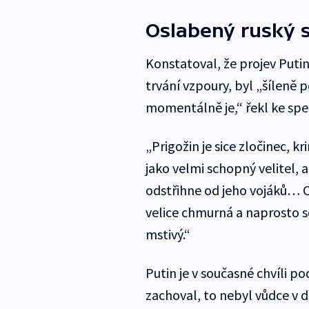
Oslabený ruský s
Konstatoval, že projev Putin
trvání vzpoury, byl „šíleně
momentálně je,“ řekl ke sp
„Prigožin je sice zločinec, k
jako velmi schopný velitel, a
odstřihne od jeho vojáků… C
velice chmurná a naprosto s
mstivý.“
Putin je v současné chvíli p
zachoval, to nebyl vůdce v 