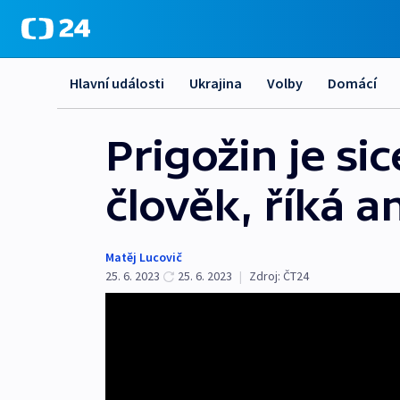
Hlavní události
Ukrajina
Volby
Domácí
Prigožin je si
člověk, říká a
Matěj Lucovič
25. 6. 2023
25. 6. 2023
|
Zdroj:
ČT24