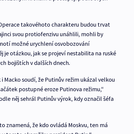
í. Operace takovéhoto charakteru budou trvat
inci svou protiofenzivu unáhlili, mohli by
dnotí možné urychlení osvobozování
 je otázkou, jak se projeví nestabilita na ruské
ch bojištích v dalších dnech.
 i Macko soudí, že Putinův režim ukázal velkou
o začátek postupné eroze Putinova režimu,“
odle něj sehrál Putinův výrok, kdy označil šéfa
 to znamená, že kdo ovládá Moskvu, ten má