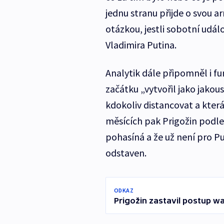
jednu stranu přijde o svou a
otázkou, jestli sobotní udál
Vladimira Putina.
Analytik dále připomněl i f
začátku „vytvořil jako jako
kdokoliv distancovat a která
měsících pak Prigožin podle
pohasíná a že už není pro P
odstaven.
ODKAZ
Prigožin zastavil postup 