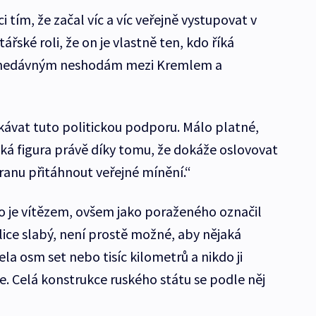
ci tím, že začal víc a víc veřejně vystupovat v
ářské roli, že on je vlastně ten, kdo říká
k nedávným neshodám mezi Kremlem a
ískávat tuto politickou podporu. Málo platné,
cká figura právě díky tomu, že dokáže oslovovat
ranu přitáhnout veřejné mínění.“
o je vítězem, ovšem jako poraženého označil
elice slabý, není prostě možné, aby nějaká
a osm set nebo tisíc kilometrů a nikdo ji
je. Celá konstrukce ruského státu se podle něj