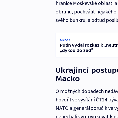
hranice Moskevské oblasti a
obranu, pochválit nějakého 
svého bunkru, a odtud posíla
ODKAZ
Putin vydal rozkaz k „neutr
„dýkou do zad“
Ukrajinci postup
Macko
O možných dopadech nedávný
hovořil ve vysílání ČT24 býv
NATO a generálporučík ve vý
nenechali vyprovokovat k n