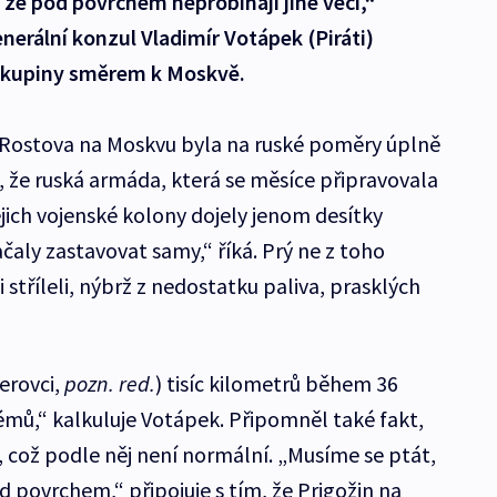
že pod povrchem neprobíhají jiné věci,“
nerální konzul Vladimír Votápek (Piráti)
skupiny směrem k Moskvě.
 Rostova na Moskvu byla na ruské poměry úplně
že ruská armáda, která se měsíce připravovala
jejich vojenské kolony dojely jenom desítky
čaly zastavovat samy,“ říká. Prý ne z toho
 stříleli, nýbrž z nedostatku paliva, prasklých
erovci,
pozn. red.
) tisíc kilometrů během 36
émů,“ kalkuluje Votápek. Připomněl také fakt,
tu, což podle něj není normální. „Musíme se ptát,
d povrchem,“ připojuje s tím, že Prigožin na