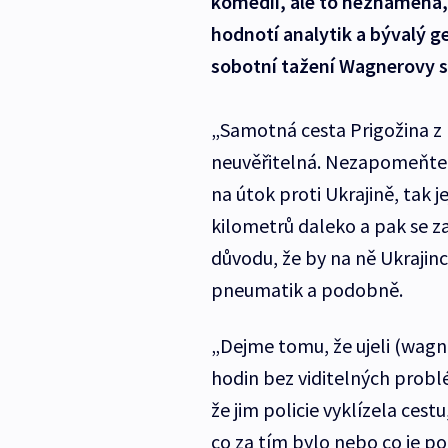
komedii, ale to neznamená, 
hodnotí analytik a bývalý ge
sobotní tažení Wagnerovy 
„Samotná cesta Prigožina z
neuvěřitelná. Nezapomeňte, 
na útok proti Ukrajině, tak 
kilometrů daleko a pak se za
důvodu, že by na ně Ukrajinci
pneumatik a podobně.
„Dejme tomu, že ujeli (wagn
hodin bez viditelných probl
že jim policie vyklízela ces
co za tím bylo nebo co je po