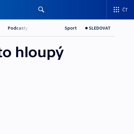
ČT
Podcasty
Sport
SLEDOVAT
 to hloupý