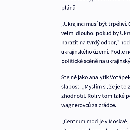
plánů.
„Ukrajinci musí být trpěliv
velmi dlouho, pokud by Ukraj
narazit na tvrdý odpor,“ ho
ukrajinského území. Podle něj
politické scéně na ukrajinský
Stejně jako analytik Votápek
slabost. „Myslím si, že je t
zhodnotil. Roli v tom také p
wagnerovců za zrádce.
„Centrum moci je v Moskvě,