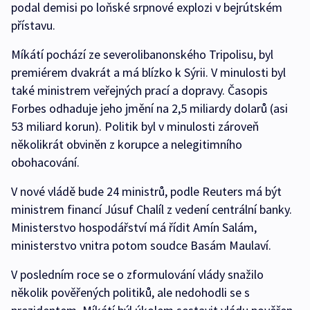
podal demisi po loňské srpnové explozi v bejrútském
přístavu.
Míkátí pochází ze severolibanonského Tripolisu, byl
premiérem dvakrát a má blízko k Sýrii. V minulosti byl
také ministrem veřejných prací a dopravy. Časopis
Forbes odhaduje jeho jmění na 2,5 miliardy dolarů (asi
53 miliard korun). Politik byl v minulosti zároveň
několikrát obviněn z korupce a nelegitimního
obohacování.
V nové vládě bude 24 ministrů, podle Reuters má být
ministrem financí Júsuf Chalíl z vedení centrální banky.
Ministerstvo hospodářství má řídit Amín Salám,
ministerstvo vnitra potom soudce Basám Maulaví.
V posledním roce se o zformulování vlády snažilo
několik pověřených politiků, ale nedohodli se s