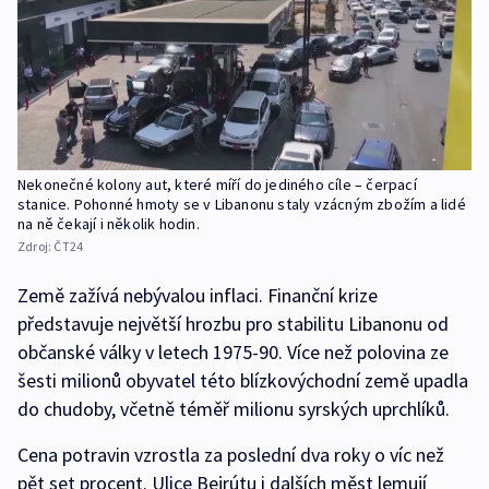
Nekonečné kolony aut, které míří do jediného cíle – čerpací
stanice. Pohonné hmoty se v Libanonu staly vzácným zbožím a lidé
na ně čekají i několik hodin.
Zdroj:
ČT24
Země zažívá nebývalou inflaci. Finanční krize
představuje největší hrozbu pro stabilitu Libanonu od
občanské války v letech 1975-90. Více než polovina ze
šesti milionů obyvatel této blízkovýchodní země upadla
do chudoby, včetně téměř milionu syrských uprchlíků.
Cena potravin vzrostla za poslední dva roky o víc než
pět set procent. Ulice Bejrútu i dalších měst lemují