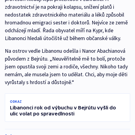
zdravotnictví je na pokraji kolapsu, snížení platů i
nedostatek zdravotnického materiálu a léků způsobil
hromadnou emigraci sester i doktorů. Nejvíce ze země
odcházejí mladí. Řada obyvatel míří na Kypr, kde
Libanonci hledali útočiště už během občanské války.
Na ostrov vedle Libanonu odešla i Nanor Abachianová
původem z Bejrútu. „Neuvěřitelně mě to bolí, protože
jsem opustila svoji zemi a rodiče, všechny. Nikoho tady
nemám, ale musela jsem to udělat. Chci, aby moje děti
vyrůstaly s hrdostí a důstojně.“
ODKAZ
Libanonci rok od výbuchu v Bejrútu vyšli do
ulic volat po spravedlnosti