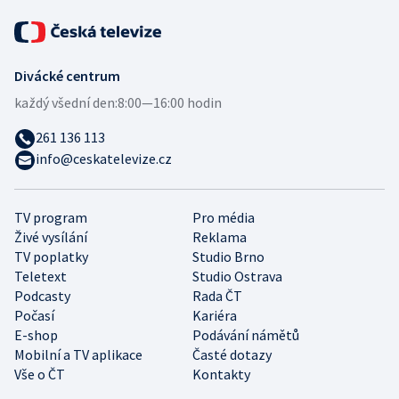
Divácké centrum
každý všední den:
8:00—16:00 hodin
261 136 113
info@ceskatelevize.cz
TV program
Pro média
Živé vysílání
Reklama
TV poplatky
Studio Brno
Teletext
Studio Ostrava
Podcasty
Rada ČT
Počasí
Kariéra
E-shop
Podávání námětů
Mobilní a TV aplikace
Časté dotazy
Vše o ČT
Kontakty