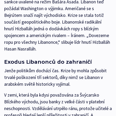
sankce uvalené na režim Bašára Asada. Libanon teď
požádal Washington o výjimku. Američané se s
Bejrútem snaží najít východisko. Krize se stala totiž
součástí geopolitického boje. Libanonské radikální
hnutí Hizballáh jedná o dodávkách ropy s blízkým
spojencem a americkým rivalem –⁠ Íránem. „Dovezeme
ropu pro všechny Libanonce,“ slibuje lídr hnutí Hizballáh
Hasan Nasralláh.
Exodus Libanonců do zahraničí
Jenže politikům dochází čas. Krize by mohla způsobit
trvalé poškození tří sektorů, díky nimž se Libanon v
arabském světě historicky vyjímal.
V zemi, která byla kdysi považována za Švýcarsko
Blízkého východu, jsou banky z velké části v platební
neschopnosti. Vzdělávání utrpělo ránu, protože učitelé a
profesoři hledají lepší příležitosti v zahraničí. A