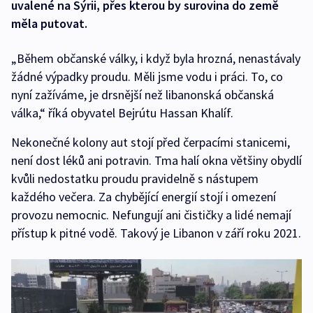
uvalené na Sýrii, přes kterou by surovina do země
měla putovat.
„Během občanské války, i když byla hrozná, nenastávaly
žádné výpadky proudu. Měli jsme vodu i práci. To, co
nyní zažíváme, je drsnější než libanonská občanská
válka,“ říká obyvatel Bejrútu Hassan Khalíf.
Nekonečné kolony aut stojí před čerpacími stanicemi,
není dost léků ani potravin. Tma halí okna většiny obydlí
kvůli nedostatku proudu pravidelně s nástupem
každého večera. Za chybějící energií stojí i omezení
provozu nemocnic. Nefungují ani čističky a lidé nemají
přístup k pitné vodě. Takový je Libanon v září roku 2021.