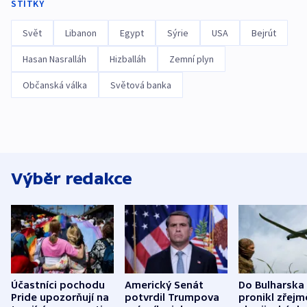
ŠTÍTKY
Svět
Libanon
Egypt
Sýrie
USA
Bejrút
Hasan Nasralláh
Hizballáh
Zemní plyn
Občanská válka
Světová banka
Výběr redakce
Účastníci pochodu
Americký Senát
Do Bulharska
Pride upozorňují na
potvrdil Trumpova
pronikl zřejm