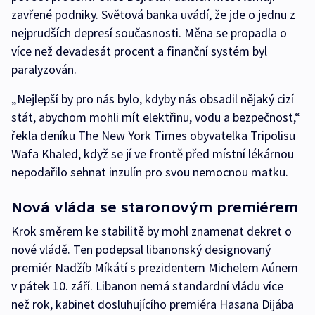
zavřené podniky. Světová banka uvádí, že jde o jednu z
nejprudších depresí současnosti. Měna se propadla o
více než devadesát procent a finanční systém byl
paralyzován.
„Nejlepší by pro nás bylo, kdyby nás obsadil nějaký cizí
stát, abychom mohli mít elektřinu, vodu a bezpečnost,“
řekla deníku The New York Times obyvatelka Tripolisu
Wafa Khaled, když se jí ve frontě před místní lékárnou
nepodařilo sehnat inzulín pro svou nemocnou matku.
Nová vláda se staronovým premiérem
Krok směrem ke stabilitě by mohl znamenat dekret o
nové vládě. Ten podepsal libanonský designovaný
premiér Nadžíb Míkátí s prezidentem Michelem Aúnem
v pátek 10. září. Libanon nemá standardní vládu více
než rok, kabinet dosluhujícího premiéra Hasana Dijába