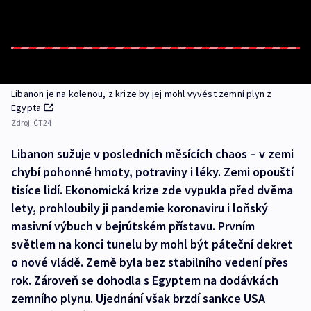
Libanon je na kolenou, z krize by jej mohl vyvést zemní plyn z
Egypta
Zdroj:
ČT24
Libanon sužuje v posledních měsících chaos –⁠ v zemi
chybí pohonné hmoty, potraviny i léky. Zemi opouští
tisíce lidí. Ekonomická krize zde vypukla před dvěma
lety, prohloubily ji pandemie koronaviru i loňský
masivní výbuch v bejrútském přístavu. Prvním
světlem na konci tunelu by mohl být páteční dekret
o nové vládě. Země byla bez stabilního vedení přes
rok. Zároveň se dohodla s Egyptem na dodávkách
zemního plynu. Ujednání však brzdí sankce USA