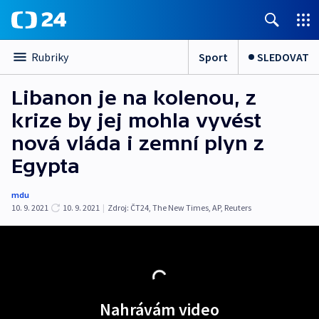
Sport
SLEDOVAT
Rubriky
Libanon je na kolenou, z
krize by jej mohla vyvést
nová vláda i zemní plyn z
Egypta
mdu
10. 9. 2021
10. 9. 2021
|
Zdroj:
ČT24
,
The New Times
,
AP
,
Reuters
Nahrávám video