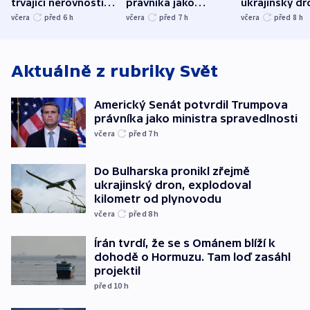
trvající nerovnosti i
právníka jako
ukrajinský dr
společenskou
ministra
explodoval k
včera
před 6
h
včera
před 7
h
včera
před 8
h
atmosféru
spravedlnosti
od plynovod
Aktuálně z rubriky
Svět
Americký Senát potvrdil Trumpova
právníka jako ministra spravedlnosti
včera
před 7
h
Do Bulharska pronikl zřejmě
ukrajinský dron, explodoval
kilometr od plynovodu
včera
před 8
h
Írán tvrdí, že se s Ománem blíží k
dohodě o Hormuzu. Tam loď zasáhl
projektil
před 10
h