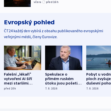
včera
před 16
h
Evropský pohled
ČT24 každý den vybírá z obsahu publikovaného evropskými
veřejnými médii, členy Eurovize.
Falešní „lékaři“
Spekulace o
Pobyt u vodn
vytvoření AI šíří
přímém ruském
ploch zvyšuje
mezi staršími
útoku jsou pošetilé,
duševní poho
Poláky nebezpečné
míní estonský
ukázala
před 20
h
7. 8. 2026
7. 8. 2026
zdravotní rady
bezpečnostní
mezinárodní 
expert