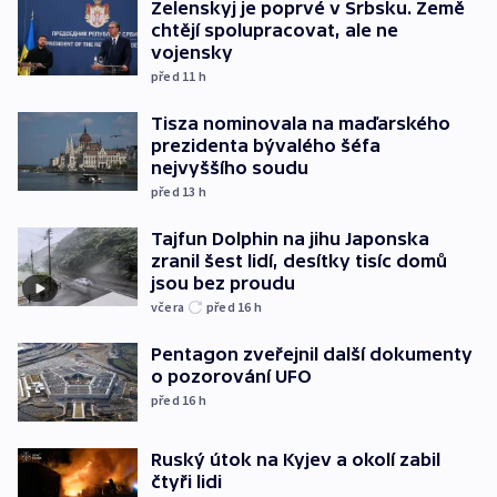
Zelenskyj je poprvé v Srbsku. Země
chtějí spolupracovat, ale ne
vojensky
před 11
h
Tisza nominovala na maďarského
prezidenta bývalého šéfa
nejvyššího soudu
před 13
h
Tajfun Dolphin na jihu Japonska
zranil šest lidí, desítky tisíc domů
jsou bez proudu
včera
před 16
h
Pentagon zveřejnil další dokumenty
o pozorování UFO
před 16
h
Ruský útok na Kyjev a okolí zabil
čtyři lidi