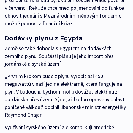
prezidentem. Míkátí býl úkolem sestavit vládu pověřen
v červenci. Řekl, že chce hned po jmenování do funkce
obnovit jednání s Mezinárodním měnovým fondem o
možné pomoci z finanční krize.
Dodávky plynu z Egypta
Země se také dohodla s Egyptem na dodávkách
zemního plynu. Součástí plánu je jeho import přes
jordánské a syrské území.
„Prvním krokem bude z plynu vyrobit asi 450
megawattů v naší jediné elektrárně, která funguje na
plyn. V budoucnu bychom mohli dovážet elektřinu z
Jordánska přes území Sýrie, až budou opraveny oblasti
poničené válkou,“ doplnil libanonský ministr energetiky
Raymond Ghajar.
Využívání syrského území ale komplikují americké